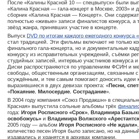
После «Калины Красной 10 — спецвыпуск» были в
«Калина Красная — гала-концерт в Москве, 2003» и
сборник «Калина Красная — Концерт». Они содержат
полностью «живые» записи финалистов конкурса, а 
звёзд жанра, принявших участие в концерте.
Выпуск
DVD по итогам каждого ежегодного конкурса 
стал традицией. Эти фильмы включают не только к
финального гала-концерта, но и документальные кад
конкурсу из исправительных учреждений, съёмки ре
студийных записей, интервью участников конкурса и
Диски распространяются по управлениям ФСИН и м
свободы, общественным организациям, связанным 
осуждённым, и тем самым помогают доносить идеи к
выразившиеся в двух девизах проекта: «
Песни, спе
«
Покаяние. Милосердие. Сострадание
».
В 2004 году компания «Союз Продакшн» в специальн
Красная» выпустила сольные альбомы трёх
финалис
года:
Игоря Росписного «Срок»
,
Владимира Базыки
освобожусь»
и
Владимира Волжского «Арестантск
2005 году — альбом
Игоря Росписного «Не ждали»
количество песен Игоря было записано, но на данны
издавались и хранятся в архивах компании.