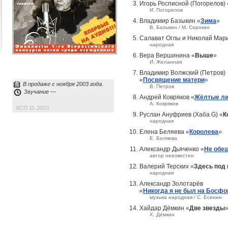
Игорь Росписной (Погорелов) 
И. Погорелов
Владимир Базыкин «
Зима
»
В. Базыкин / М. Сорокин
Салават Оглы и Николай Мари
народная
Вера Вершинина «
Выше
»
И. Желанная
Владимир Волжский (Петров)
«
Посвящение матери
»
В продаже с ноября 2003 года.
В. Петров
Звучание —
Андрей Ковряков «
Жёлтые ли
А. Ковряков
КСП 11-2003
Руслан Ануфриев (Хаба G) «
К
народная
Елена Беляева «
Королева
»
Е. Беляева
Александр Дьяченко «
Не обе
автор неизвестен
Валерий Терских «
Здесь под
народная
Александр Золотарёв
«
Никогда я не был на Босфо
музыка народная / С. Есенин
Хайдар Дёмкин «
Две звезды
Х. Дёмкин