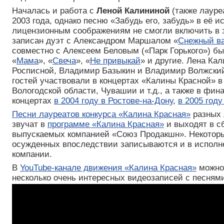
Началась и работа с
Леной Калининой
(также лауре
2003 года, однако песню «Забудь его, забудь» в её 
лицензионным соображениям не смогли включить в э
записан дуэт с Александром Маршалом «
Снежный в
совместно с Алексеем Беловым («Парк Горького») б
«
Мама
», «
Свеча
», «
Не привыкай
» и другие. Лена Кал
Росписной, Владимир Базыкин и Владимир Волжский
гостей участвовали в концертах «Калины Красной» в
Вологодской области, Чувашии и т.д., а также в фин
концертах
в 2004 году в Ростове-на-Дону
,
в 2005 году
Песни лауреатов конкурса «Калина Красная»
разных 
звучат в
программе «Калина Красная»
и выходят в с
выпускаемых компанией «Союз Продакшн». Некоторы
осужденных впоследствии записываются и в исполн
компании.
В
YouTube-канале движения «Калина Красная»
можно
несколько очень интересных видеозаписей с песнями