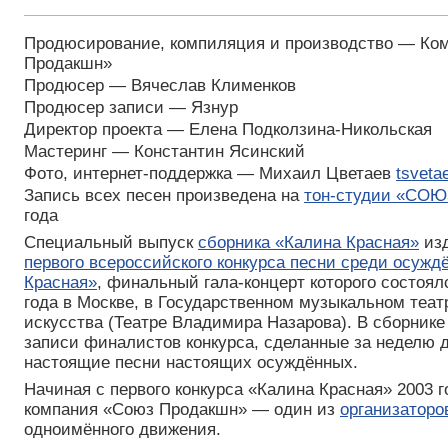
Продюсирование, компиляция и производство — Ко
Продакшн»
Продюсер — Вячеслав Клименков
Продюсер записи — Язнур
Директор проекта — Елена Подколзина-Никольская
Мастеринг — Константин Ясинский
Фото, интернет-поддержка — Михаил Цветаев
tsveta
Запись всех песен произведена на
тон-студии «СОЮ
года
Специальный выпуск
сборника «Калина Красная»
изд
первого всероссийского конкурса песни среди осужд
Красная»
, финальный гала-концерт которого состоял
года в Москве, в Государственном музыкальном теат
искусства (Театре Владимира Назарова). В сборник
записи финалистов конкурса, сделанные за неделю д
настоящие песни настоящих осуждённых.
Начиная с первого конкурса «Калина Красная» 2003 
компания «Союз Продакшн» — один из
организаторо
одноимённого движения.