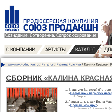
www.so-production.ru
/
Каталог
/
Калина Красная
/ Калина Красная 1
СБОРНИК
«КАЛИНА КРАСНАЯ
Владимир Волжский (Петров)
«
Белые ночи пермских лаге
В. Петров
Лариса Шлыкова и Елена Мас
«
Прощай, мой друг
»
Л. Шлыкова / Л. Шлыкова, Н. Г