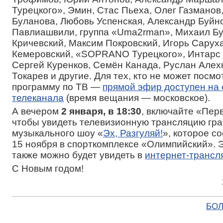
Турецкого», Эмин, Стас Пьеха, Олег Газманов
Буланова, Любовь Успенская, Александр Буйн
Павлиашвили, группа «Uma2rman», Михаил Бу
Кричевский, Максим Покровский, Игорь Сарух
Кемеровский, «SOPRANO Турецкого», Интарс 
Сергей Куренков, Семён Канада, Руслан Алех
Токарев и другие. Для тех, кто не может посмо
программу по ТВ —
прямой эфир доступен на 
телеканала
(время вещания — московское).
А вечером
2 января, в 18:30
, включайте «Пер
чтобы увидеть телевизионную трансляцию гр
музыкального шоу «
Эх, Разгуляй!
», которое с
15 ноября в спорткомплексе «Олимпийский». 
также можно будет увидеть в
интернет-трансл
С Новым годом!
БОЛ