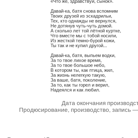
«Что же, здравствуй, сынок».

Давай-ка, батя снова вспомним

Твоих друзей из эскадрильи,

Тех, кто однажды не вернулся,

Не дотянув чуть-чуть домой.

А сколько лет той лётной куртке,

Что вместе мы с тобой носили,

Из жесткой темно-бурой кожи,

Ты так и не купил другой...

Давай-ка, батя, выпьем водки,

За то твое лихое время,

За то твое большое небо,

В котором ты, как птица, жил,

За жизнь нелегкую такую,

За ваше, батя, поколение,

За то, как ты горел и верил,

Надеялся и как любил.
Дата окончания производст
Продюсирование, производство, запись 