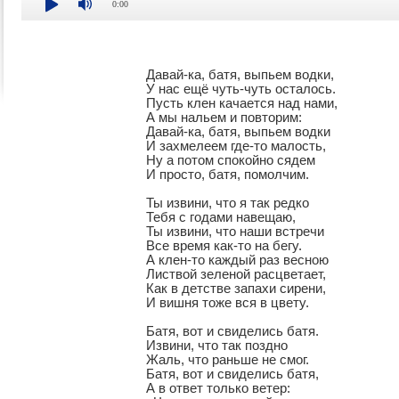
0:00
Давай-ка, батя, выпьем водки,

У нас ещё чуть-чуть осталось.

Пусть клен качается над нами,

А мы нальем и повторим:

Давай-ка, батя, выпьем водки

И захмелеем где-то малость,

Ну а потом спокойно сядем

И просто, батя, помолчим.

Ты извини, что я так редко

Тебя с годами навещаю,

Ты извини, что наши встречи

Все время как-то на бегу.

А клен-то каждый раз весною

Листвой зеленой расцветает,

Как в детстве запахи сирени,

И вишня тоже вся в цвету.

Батя, вот и свиделись батя.

Извини, что так поздно

Жаль, что раньше не смог.

Батя, вот и свиделись батя,

А в ответ только ветер:
