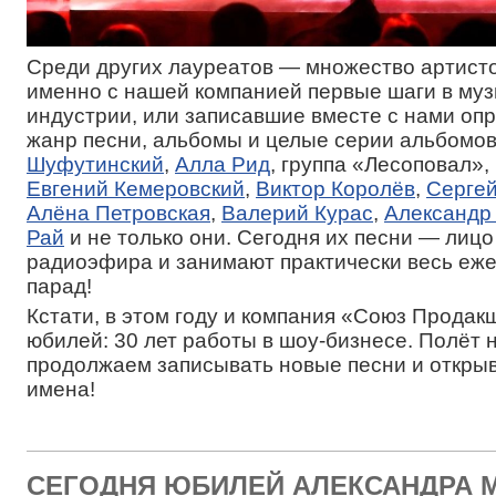
Среди других лауреатов — множество артист
именно с нашей компанией первые шаги в му
индустрии, или записавшие вместе с нами о
жанр песни, альбомы и целые серии альбомо
Шуфутинский
,
Алла Рид
, группа «Лесоповал»,
Евгений Кемеровский
,
Виктор Королёв
,
Серге
Алёна Петровская
,
Валерий Курас
,
Александр
Рай
и не только они. Сегодня их песни — лиц
радиоэфира и занимают практически весь еж
парад!
Кстати, в этом году и компания «Союз Продак
юбилей: 30 лет работы в шоу-бизнесе. Полёт
продолжаем записывать новые песни и откры
имена!
СЕГОДНЯ ЮБИЛЕЙ АЛЕКСАНДРА 