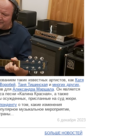
ванием таких известных артистов, как
Катя
Воробей
,
Таня Тишинская
и
многих других
,
ов для
Александра Маршала
. Он является
са песни «Калина Красная», а также
ы осужденных, присланные на суд жюри.
понденту
о том, какие изменения
опулярное музыкальное мероприятие,
раны...
6 декабря 2023
БОЛЬШЕ НОВОСТЕЙ