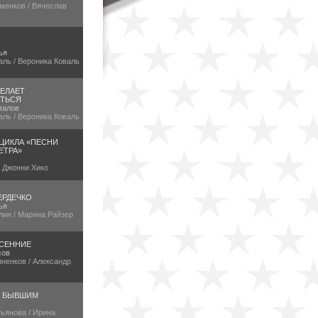
менков / Вячеслав
ья
аль / Вероника Коваль
ЕЛАЕТ
ТЬСЯ
валов
аль / Вероника Коваль
 ЦИКЛА «ПЕСНИ
ЕТРА»
/ Джонни Хико
ЕРДЕЧКО
ья
лин / Марина Райзер
СЕННИЕ
сов
ненков / Александр
Е БЫВШИМ
ьянова / Ирина