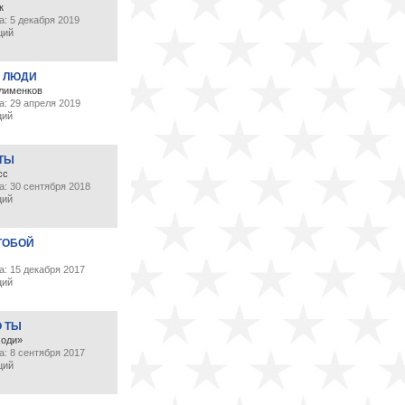
к
: 5 декабря 2019
ций
 ЛЮДИ
лименков
а: 29 апреля 2019
ций
 ТЫ
сс
а: 30 сентября 2018
ций
ТОБОЙ
: 15 декабря 2017
ций
О ТЫ
ходи»
: 8 сентября 2017
ций