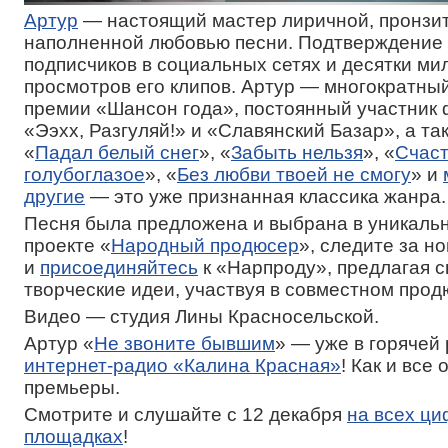
Артур
— настоящий мастер лиричной, пронзи
наполненной любовью песни. Подтверждение
подписчиков в социальных сетях и десятки ми
просмотров его клипов. Артур — многократны
премии «Шансон года», постоянный участник
«Ээхх, Разгуляй!» и «Славянский Базар», а так
«
Падал белый снег
», «
Забыть нельзя
», «
Счаст
голубоглазое
», «
Без любви твоей не смогу
» и
другие
— это уже признанная классика жанра.
Песня была предложена и выбрана в уникальн
проекте «
Народный продюсер
», следите за н
и
присоединяйтесь
к «Нарпроду», предлагая с
творческие идеи, участвуя в совместном про
Видео — студия Лины Красносельской.
Артур «
Не звоните бывшим
» — уже в горячей
интернет-радио «Калина Красная»
! Как и все
премьеры.
Смотрите и слушайте с 12 декабря
на всех ц
площадках
!