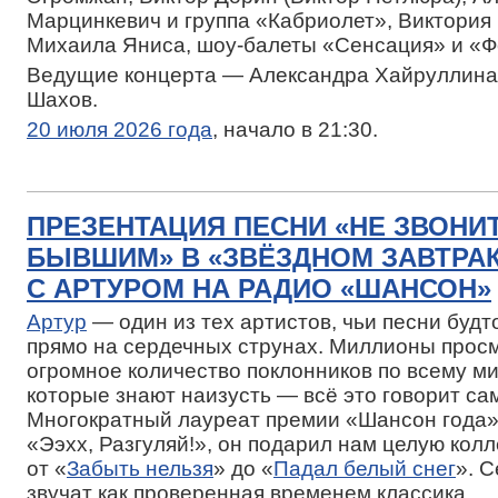
Марцинкевич и группа «Кабриолет», Виктория 
Михаила Яниса, шоу-балеты «Сенсация» и «Ф
Ведущие концерта — Александра Хайруллина
Шахов.
20 июля 2026 года
, начало в 21:30.
ПРЕЗЕНТАЦИЯ ПЕСНИ «НЕ ЗВОНИ
БЫВШИМ» В «ЗВЁЗДНОМ ЗАВТРА
С АРТУРОМ НА РАДИО «ШАНСОН»
Артур
— один из тех артистов, чьи песни буд
прямо на сердечных струнах. Миллионы просм
огромное количество поклонников по всему мир
которые знают наизусть — всё это говорит сам
Многократный лауреат премии «Шансон года»
«Ээхх, Разгуляй!», он подарил нам целую кол
от «
Забыть нельзя
» до «
Падал белый снег
». 
звучат как проверенная временем классика.