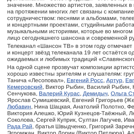
значение. Множество артистов, заявленных в
на протяжении многих лет связаны с компани
сотрудничеством: песнями и альбомами, тел
и концертными проектами, студийными работа
музыкальными историями, которые во многом
лицо сегодняшнего шансона и современной ру
Телеканал «Шансон ТВ» в этом году отмечает 
и концерт звёзд телеканала 19 лет остаётся о
ожидаемых и любимых традиций «Славянского
На одной сцене прозвучат композиции артисто
хорошо известны зрителям и слушателям: гру
Танича «Лесоповал»,
Евгений Росс
,
Артур
,
Ев
Кемеровский
, Виктор Рыбин, Василий Рыбин,
Сенчукова,
Валерий Курас
,
Демидыч
,
Ольга С
Ярослав Сумишевский, Евгений Григорьев (Же
Любавин
, Нина Шацкая, Анатолий Полотно, Ф
Виктория Алешко, Юрий Кузнецов-Таёжный, 
Соколова, Сергей Куприк, Султан Лагучев, Ив
Рада Рай
, братья Швыдченко, Григорий Зареч
Эгромжан, Виктор Дорин (Виктор Петлюра), А