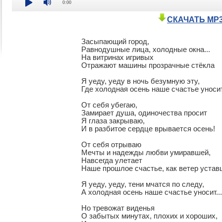
0:00
СКАЧАТЬ MP
Засыпающий город,

Равнодушные лица, холодные окна...

На витринах игривых

Отражают машины прозрачные стёкла

Я уеду, уеду в ночь безумную эту,

Где холодная осень наше счастье уносит..
От себя убегаю,

Замирает душа, одиночества просит

Я глаза закрываю,

И в разбитое сердце врывается осень!

От себя отрываю

Мечты и надежды любви умиравшей,

Навсегда улетает

Наше прошлое счастье, как ветер устав
Я уеду, уеду, тени мчатся по следу,

А холодная осень наше счастье уносит...

Но тревожат виденья

О забытых минутах, плохих и хороших,
