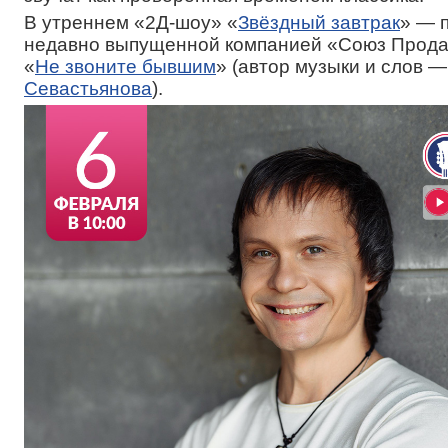
В утреннем «2Д-шоу» «
Звёздный завтрак
» — 
недавно выпущенной компанией «Союз Прода
«
Не звоните бывшим
» (автор музыки и слов 
Севастьянова
).