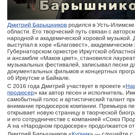
Дмитрий Барышников
родился в Усть-Илимске
области. Его творческий путь связан с авторск
народной и академической хоровой музыкой.
выступал в хоре «Благовест», академическом 
Губернаторском оркестре Иркутской областн
и ансамбле «Маков цвет», становился лауреа
музыкальных фестивалей, записывал песни д
документальных фильмов и концертных прог
об Иркутске и Байкале.
С 2016 года Дмитрий участвует в проекте «
На
продюсер
» как автор песен и исполнитель. Им
самобытный голос и артистический талант пр
внимание продюсеров компании. Премьера пе
открывает новую страницу в творческой биог
и его сотрудничестве с компанией «Союз Про
А на «Народном продюсере» продолжается от
Дмитрий Барышников «
Купчик
» — слушайте с