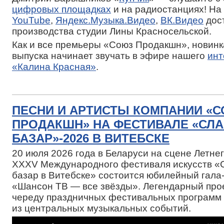
цифровых площадках
и на радиостанциях! На
YouTube
,
Яндекс.Музыка.Видео
,
ВК.Видео
дос
производства студии Лины Красносельской.
Как и все премьеры «Союз Продакшн», новинк
выпуска начинает звучать в эфире нашего
инт
«Калина Красная»
.
ПЕСНИ И АРТИСТЫ КОМПАНИИ «
ПРОДАКШН» НА ФЕСТИВАЛЕ «СЛ
БАЗАР»-2026 В ВИТЕБСКЕ
20 июля 2026 года в Беларуси на сцене Летн
XXXV Международного фестиваля искусств «
базар в Витебске» состоится юбилейный гала
«Шансон ТВ — все звёзды». Легендарный про
череду праздничных фестивальных программ 
из центральных музыкальных событий.