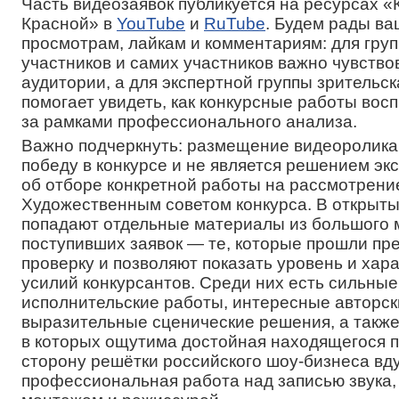
Часть видеозаявок публикуется на ресурсах 
Красной» в
YouTube
и
RuTube
. Будем рады в
просмотрам, лайкам и комментариям: для гру
участников и самих участников важно чувств
аудитории, а для экспертной группы зрительск
помогает увидеть, как конкурсные работы во
за рамками профессионального анализа.
Важно подчеркнуть: размещение видеоролика
победу в конкурсе и не является решением эк
об отборе конкретной работы на рассмотрени
Художественным советом конкурса. В открыты
попадают отдельные материалы из большого 
поступивших заявок — те, которые прошли пр
проверку и позволяют показать уровень и хар
усилий конкурсантов. Среди них есть сильные
исполнительские работы, интересные авторск
выразительные сценические решения, а также
в которых ощутима достойная находящегося п
сторону решётки российского шоу-бизнеса вд
профессиональная работа над записью звука,