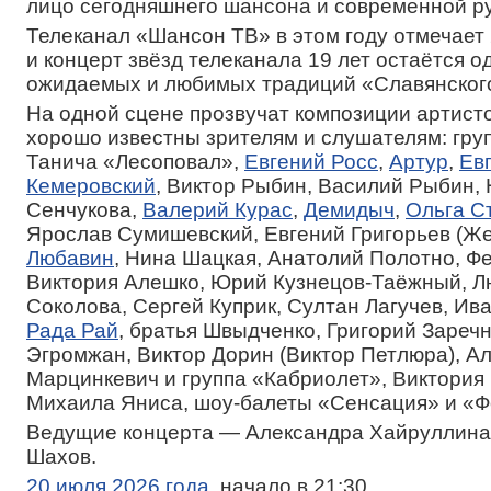
лицо сегодняшнего шансона и современной ру
Телеканал «Шансон ТВ» в этом году отмечает 
и концерт звёзд телеканала 19 лет остаётся о
ожидаемых и любимых традиций «Славянского
На одной сцене прозвучат композиции артисто
хорошо известны зрителям и слушателям: гру
Танича «Лесоповал»,
Евгений Росс
,
Артур
,
Ев
Кемеровский
, Виктор Рыбин, Василий Рыбин,
Сенчукова,
Валерий Курас
,
Демидыч
,
Ольга С
Ярослав Сумишевский, Евгений Григорьев (Же
Любавин
, Нина Шацкая, Анатолий Полотно, Ф
Виктория Алешко, Юрий Кузнецов-Таёжный, 
Соколова, Сергей Куприк, Султан Лагучев, Ив
Рада Рай
, братья Швыдченко, Григорий Зареч
Эгромжан, Виктор Дорин (Виктор Петлюра), А
Марцинкевич и группа «Кабриолет», Виктория 
Михаила Яниса, шоу-балеты «Сенсация» и «Ф
Ведущие концерта — Александра Хайруллина
Шахов.
20 июля 2026 года
, начало в 21:30.