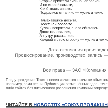
Старые приятели сильно набрались.

И по старой памяти,

Как бывает, знаете,

Подрались отчаянно — жулик и чекист.

Намахавшись досыта,

Поостыли после-то.

Кулаки попрятали, снова обнялись.

Долго целовалися,

А к утру рассталися,

Каждый в свою сторону — жулик и чекис
Дата окончания производст
Продюсирование, производство, запись 
Все права — ЗАО «Компания
Предупреждение! Тексты песен являются таким же объектом 
например, сами песни. Публикация размещённых здесь текст
либо сайтах без письменного разрешения компании запреще
ЧИТАЙТЕ В
НОВОСТЯХ «СОЮЗ ПРОДАКШН