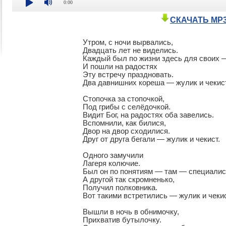
0:00
СКАЧАТЬ MP
Утром, с ночи вырвались,

Двадцать лет не виделись.

Каждый был по жизни здесь для своих — 
И пошли на радостях

Эту встречу праздновать.

Два давнишних кореша — жулик и чекист.
Стопочка за стопочкой, 

Под грибы с селёдочкой.

Видит Бог, на радостях оба завелись.

Вспомнили, как билися,

Двор на двор сходилися.

Друг от друга бегали — жулик и чекист.

Одного замучили

Лагеря колючие.

Был он по понятиям — там — специалист
А другой так скромненько,

Получил полковника.

Вот такими встретились — жулик и чекист
Вышли в ночь в обнимочку,

Прихватив бутылочку.
