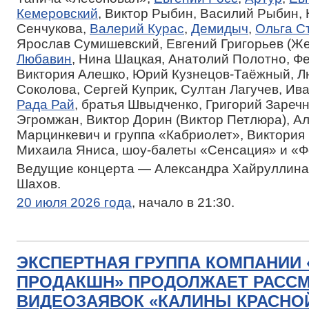
Кемеровский
, Виктор Рыбин, Василий Рыбин,
Сенчукова,
Валерий Курас
,
Демидыч
,
Ольга С
Ярослав Сумишевский, Евгений Григорьев (Же
Любавин
, Нина Шацкая, Анатолий Полотно, Ф
Виктория Алешко, Юрий Кузнецов-Таёжный, 
Соколова, Сергей Куприк, Султан Лагучев, Ив
Рада Рай
, братья Швыдченко, Григорий Зареч
Эгромжан, Виктор Дорин (Виктор Петлюра), А
Марцинкевич и группа «Кабриолет», Виктория 
Михаила Яниса, шоу-балеты «Сенсация» и «Ф
Ведущие концерта — Александра Хайруллина
Шахов.
20 июля 2026 года
, начало в 21:30.
ЭКСПЕРТНАЯ ГРУППА КОМПАНИИ
ПРОДАКШН» ПРОДОЛЖАЕТ РАСС
ВИДЕОЗАЯВОК «КАЛИНЫ КРАСНОЙ