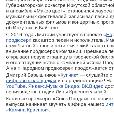
Губернаторском оркестре Иркутской областн
и ансамбле «Маков цвет», становился лауреа
музыкальных фестивалей, записывал песни д
документальных фильмов и концертных прог
об Иркутске и Байкале.
С 2016 года Дмитрий участвует в проекте «
На
продюсер
» как автор песен и исполнитель. Им
самобытный голос и артистический талант пр
внимание продюсеров компании. Премьера пе
открывает новую страницу в творческой биог
и его сотрудничестве с компанией «Союз Про
А на «Народном продюсере» продолжается от
Дмитрий Барышников «
Купчик
» — слушайте с
цифровых площадках
и на радиостанциях! На
YouTube
,
Яндекс.Музыка.Видео
,
ВК.Видео
дос
производства студии Лины Красносельской.
Как и все премьеры «Союз Продакшн», новинк
выпуска начинает звучать в эфире нашего
инт
«Калина Красная»
.