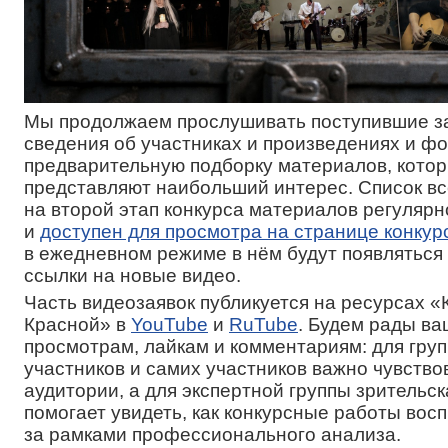
Мы продолжаем прослушивать поступившие за
сведения об участниках и произведениях и ф
предварительную подборку материалов, кото
представляют наибольший интерес. Список в
на второй этап конкурса материалов регулярн
и
доступен для просмотра на странице конкур
в ежедневном режиме в нём будут появлятьс
ссылки на новые видео.
Часть видеозаявок публикуется на ресурсах 
Красной» в
YouTube
и
RuTube
. Будем рады в
просмотрам, лайкам и комментариям: для гру
участников и самих участников важно чувств
аудитории, а для экспертной группы зрительск
помогает увидеть, как конкурсные работы во
за рамками профессионального анализа.