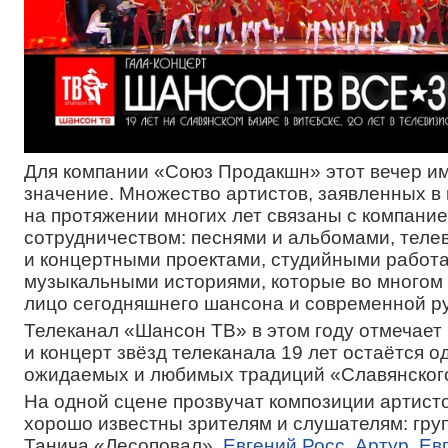
Для компании «Союз Продакшн» этот вечер и
значение. Множество артистов, заявленных в
на протяжении многих лет связаны с компани
сотрудничеством: песнями и альбомами, тел
и концертными проектами, студийными работа
музыкальными историями, которые во многом
лицо сегодняшнего шансона и современной ру
Телеканал «Шансон ТВ» в этом году отмечает 
и концерт звёзд телеканала 19 лет остаётся о
ожидаемых и любимых традиций «Славянского
На одной сцене прозвучат композиции артисто
хорошо известны зрителям и слушателям: гру
Танича «Лесоповал»,
Евгений Росс
,
Артур
,
Ев