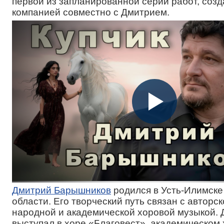
первой из запланированной серии работ, соз
компанией совместно с Дмитрием.
Дмитрий Барышников
родился в Усть-Илимске
области. Его творческий путь связан с авторск
народной и академической хоровой музыкой.
выступал в хоре «Благовест», академическом 