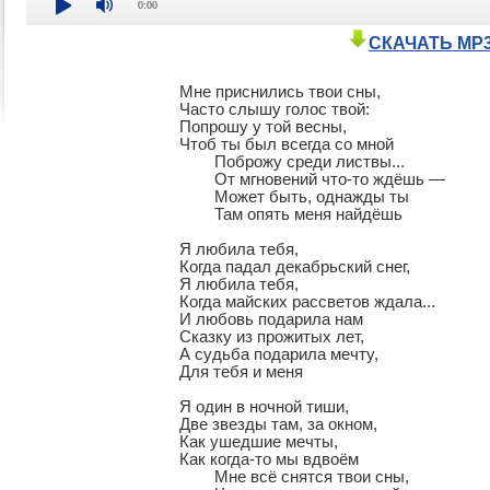
0:00
СКАЧАТЬ MP
Мне приснились твои сны,

Часто слышу голос твой:

Попрошу у той весны,

Чтоб ты был всегда со мной

	Поброжу среди листвы...

	От мгновений что-то ждёшь —

	Может быть, однажды ты

	Там опять меня найдёшь

Я любила тебя,

Когда падал декабрьский снег,

Я любила тебя,

Когда майских рассветов ждала...

И любовь подарила нам

Сказку из прожитых лет,

А судьба подарила мечту,

Для тебя и меня

Я один в ночной тиши,

Две звезды там, за окном,

Как ушедшие мечты,

Как когда-то мы вдвоём

	Мне всё снятся твои сны,
