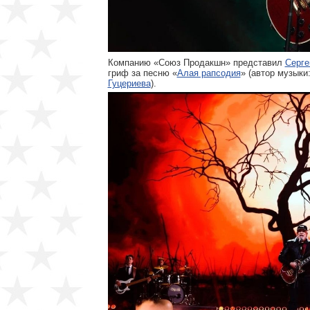
Компанию «Союз Продакшн» представил
Серге
гриф за песню «
Алая рапсодия
» (автор музыки
Гуцериева
).