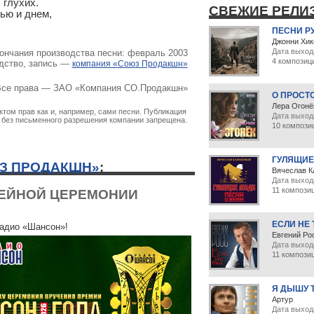
глухих.

СВЕЖИЕ РЕЛИ
ью и днем,

ПЕСНИ Р
Джонни Хик
Дата выход
ончания производства песни: февраль 2003
4 композиц
дство, запись —
компания «Союз Продакшн»
се права — ЗАО «Компания СО.Продакшн»
О ПРОСТ
Лера Огонё
том прав как и, например, сами песни. Публикация
Дата выхода
х без письменного разрешения компании запрещена.
10 компози
ГУЛЯЩИЕ
З ПРОДАКШН»
:
Вячеслав К
Дата выход
11 компози
ЛЕЙНОЙ ЦЕРЕМОНИИ
ЕСЛИ НЕ
радио «Шансон»!
Евгений Ро
Дата выход
11 компози
Я ДЫШУ 
Артур
Дата выхода