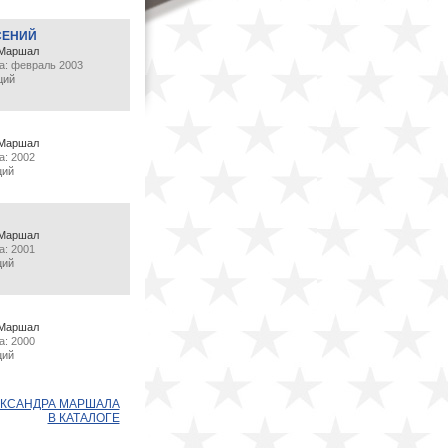
СЕНИЙ
 Маршал
а: февраль 2003
ций
 Маршал
а: 2002
ций
 Маршал
а: 2001
ций
 Маршал
а: 2000
ций
ЕКСАНДРА МАРШАЛА
В КАТАЛОГЕ