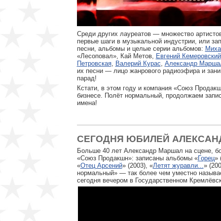
Среди других лауреатов — множество артисто
первые шаги в музыкальной индустрии, или з
песни, альбомы и целые серии альбомов:
Миха
«Лесоповал», Кай Метов,
Евгений Кемеровский
Петровская
,
Валерий Курас
,
Александр Марша
их песни — лицо жанрового радиоэфира и зани
парад!
Кстати, в этом году и компания «Союз Продакш
бизнесе. Полёт нормальный, продолжаем запис
имена!
СЕГОДНЯ ЮБИЛЕЙ АЛЕКСАН
Больше 40 лет Александр Маршал на сцене, бо
«Союз Продакшн»: записаны альбомы «
Горец
» 
«
Отец Арсений
» (2003), «
Летят журавли...
» (20
нормальный» — так более чем уместно называе
сегодня вечером в Государственном Кремлёвс