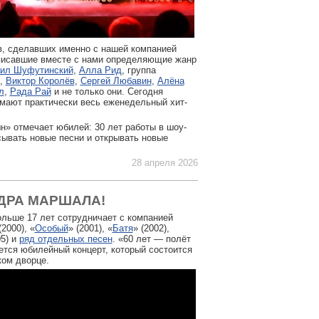
в, сделавших именно с нашей компанией
аписавшие вместе с нами определяющие жанр
ил Шуфутинский
,
Алла Рид
, группа
,
Виктор Королёв
,
Сергей Любавин
,
Алёна
л
,
Рада Рай
и не только они. Сегодня
мают практически весь еженедельный хит-
н» отмечает юбилей: 30 лет работы в шоу-
ывать новые песни и открывать новые
28 апреля 2026
ДРА МАРШАЛА!
льше 17 лет сотрудничает с компанией
(2000), «
Особый
» (2001), «
Батя
» (2002),
05) и
ряд отдельных песен
. «60 лет — полёт
тся юбилейный концерт, который состоится
ком дворце.