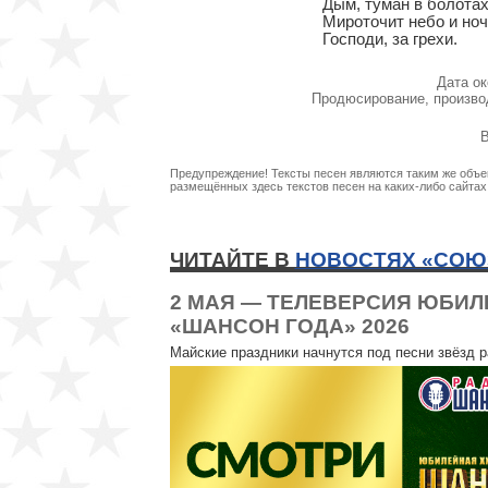
Дым, туман в болотах 
Мироточит небо и ноч
Господи, за грехи.
Дата ок
Продюсирование, произво
В
Предупреждение! Тексты песен являются таким же объек
размещённых здесь текстов песен на каких-либо сайта
ЧИТАЙТЕ В
НОВОСТЯХ «СОЮ
2 МАЯ — ТЕЛЕВЕРСИЯ ЮБИ
«ШАНСОН ГОДА» 2026
Майские праздники начнутся под песни звёзд 