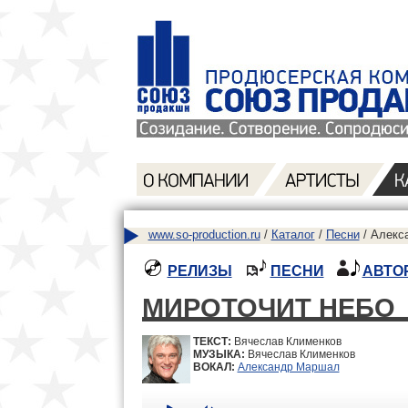
www.so-production.ru
/
Каталог
/
Песни
/ Алекс
РЕЛИЗЫ
ПЕСНИ
АВТО
МИРОТОЧИТ НЕБО
ТЕКСТ:
Вячеслав Клименков
МУЗЫКА:
Вячеслав Клименков
ВОКАЛ:
Александр Маршал