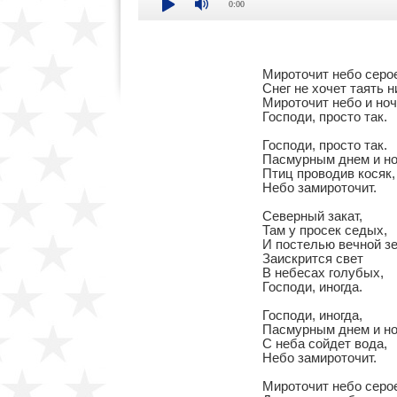
0:00
Мироточит небо серое
Снег не хочет таять ни
Мироточит небо и ночь
Господи, просто так.

Господи, просто так.

Пасмурным днем и но
Птиц проводив косяк,

Небо замироточит.

Северный закат,

Там у просек седых,

И постелью вечной зе
Заискрится свет

В небесах голубых,

Господи, иногда.

Господи, иногда,

Пасмурным днем и но
С неба сойдет вода,

Небо замироточит.

Мироточит небо серое