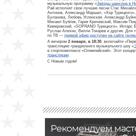
музыкальную программу «
Звёзды шансона в Н
Рай исполнят свои лучшие песни Стас Михайл
Антонов, Александр Маршал, «Хор Турецкого»,
Буланова, Любовь Успенская, Александр Буйн
Михаил Бублик, Гарик Кричевский, Максим Пок
Кемеровский, «SOPRANO Турецкого», Интарс Б
Руслан Алехно, Вилли Токарев и другие. Для т
по ТВ —
прямой эфир доступен на сайте телек
А вечером
2 января, в 18:30
, включайте «Перв
трансляцию грандиозного музыкального шоу «
Э
в спорткомплексе «Олимпийский». Этот концер
трансляции
.
С Новым годом!