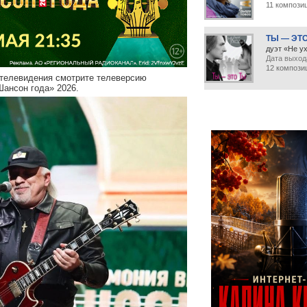
11 компози
ТЫ — ЭТ
дуэт «Не у
Дата выхода
12 компози
о телевидения смотрите телеверсию
ансон года» 2026.