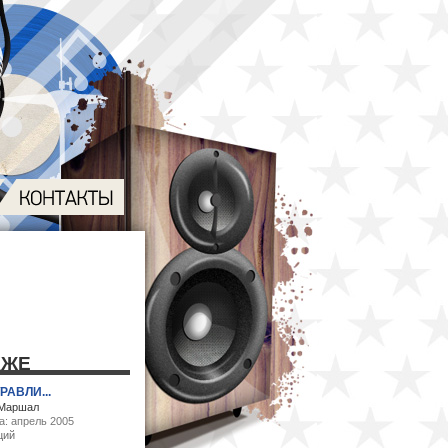
КЖЕ
РАВЛИ...
 Маршал
а: апрель 2005
ций