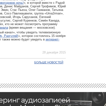
овогоднюю ночь!
», в которой вместе с Радой
ов, Денис Майданов, Сергей Трофимов, Юрий
 Эмин, Стас Пьеха, Олег Газманов, Татьяна
ов, Сосо Павлиашвили, группа «Uma2rman»,
ровский, Игорь Саруханов, Евгений
усулис, Сергей Куренков, Семён Канада,
ех, кто не может посмотреть программу
анала
(время вещания — московское).
ый канал», чтобы увидеть телевизионную
х, Разгуляй!
», которое состоялось 15 ноября
т также можно будет увидеть в
интернет-
28 декабря 2015
БОЛЬШЕ НОВОСТЕЙ