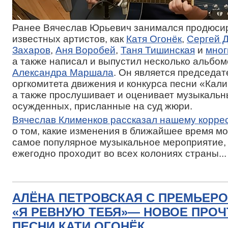
Ранее Вячеслав Юрьевич занимался продюси
известных артистов, как
Катя Огонёк
,
Сергей 
Захаров
,
Аня Воробей
,
Таня Тишинская
и
мног
а также написал и выпустил несколько альбом
Александра Маршала
. Он является председа
оргкомитета движения и конкурса песни «Кали
а также прослушивает и оценивает музыкаль
осужденных, присланные на суд жюри.
Вячеслав Клименков рассказал нашему корре
о том, какие изменения в ближайшее время мо
самое популярное музыкальное мероприятие,
ежегодно проходит во всех колониях страны...
АЛЁНА ПЕТРОВСКАЯ С ПРЕМЬЕРО
«Я РЕВНУЮ ТЕБЯ»— НОВОЕ ПРОЧ
ПЕСНИ КАТИ ОГОНЁК