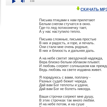
0:00
СКАЧАТЬ MP
Письма птицами к нам прилетают

Белым снегом стучатся в окно.

Где-то лед потихонечку тает,

А у нас наступило тепло.

Письма сложные, письма простые

В них и радость, и горе, и печаль.

Они стали мне очень родные,

В них и близость и дальняя даль.

А на небе светит звездочкой надежда,

Вера близко белым облаком плывет.

И любовь согреет солнышком как прежде
Ведь любовь на свете издавна живет.

Я порадуюсь с вами, поплачу -

Разных судеб бежит череда.

Дай вам Бог теплоты и удачи,

Дай вам Бог не болеть никогда.

Ваши строчки согреют мне душу,

В этих строчках так много любви.

И на небе потом, и на суше
