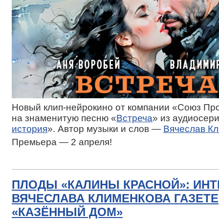
Новый клип-нейрокино от компании «Союз Пр
на знаменитую песню «
Встреча
» из аудиосер
история
». Автор музыки и слов —
Вячеслав К
Премьера — 2 апреля!
ПЛОДЫ «КАЛИНЫ КРАСНОЙ»: ИН
ВЯЧЕСЛАВА КЛИМЕНКОВА ГАЗЕТЕ
«КАЗЁННЫЙ ДОМ»