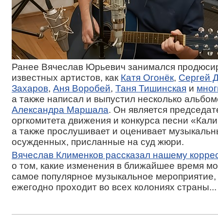
Ранее Вячеслав Юрьевич занимался продюси
известных артистов, как
Катя Огонёк
,
Сергей 
Захаров
,
Аня Воробей
,
Таня Тишинская
и
мног
а также написал и выпустил несколько альбом
Александра Маршала
. Он является председа
оргкомитета движения и конкурса песни «Кали
а также прослушивает и оценивает музыкаль
осужденных, присланные на суд жюри.
Вячеслав Клименков рассказал нашему корре
о том, какие изменения в ближайшее время мо
самое популярное музыкальное мероприятие,
ежегодно проходит во всех колониях страны...