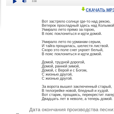
0:00
СКАЧАТЬ MP
Вот застряло солнце где-то над рекою,

Ветерок прохладный здесь над Колымой,
Умирало лето прямо за горою,

В пояс поклониться и идти домой.

Умирало лето по урманам серым,

И тайга прощалась, шелестя листвой.

Скоро это поле снег укроет белый,

В пояс поклониться и идти домой.

Домой, трудной дорогой,

Домой, ранней зимой,

Домой, с Верой и с Богом,

С жизнью другой,

С жизнью другой.

За ворота вышел заключенный старый,

В телогрейке новой, бледный и худой.

Вот старик, прощаясь, перекрестит лагерь
Двадцать лет в неволе, а теперь домой.
Дата окончания производства песни