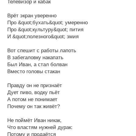
Телевизор и кабак
Врёт экран уверенно
Про &quot;бухать&quot; умеренно
Про &quot;культуру&quot; пития
И &quot;полезного&quot; змия
Вот спешит с работы лапоть
В забегаловку накапать
Был Иван, а стал болван
Вместо головы стакан
Правду он не признаёт
Дует пиво, водку пьёт
А потом не понимает
Почему он так живёт?
Не поймёт Иван никак,
Что властям нужней дурак:
Потому и продаётся