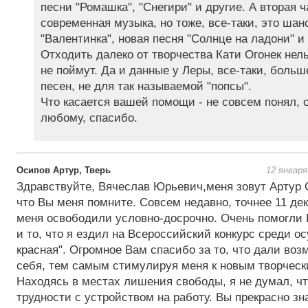
песни "Ромашка", "Снегири" и другие. А вторая ч
современная музыка, но тоже, все-таки, это шан
"Валентинка", новая песня "Солнце на ладони" и 
Отходить далеко от творчества Кати Огонек нель
не поймут. Да и данные у Леры, все-таки, боль
песен, не для так называемой "попсы".
Что касается вашей помощи - не совсем понял, о
любому, спасибо.
Осипов Артур, Тверь
12 января
Здравствуйте, Вячеслав Юрьевич,меня зовут Артур 
что Вы меня помните. Совсем недавно, точнее 11 дек
меня освободили условно-досрочно. Очень помогли
и то, что я ездил на Всероссийский конкурс среди о
красная". Огромное Вам спасибо за то, что дали воз
себя, тем самым стимулируя меня к новым творческ
Находясь в местах лишения свободы, я не думал, чт
трудности с устройством на работу. Вы прекрасно зн