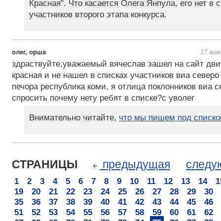
Красная". Что касается Олега Янпула, его нет в 
участников второго этапа конкурса.
олег, орша
17 мая
здраствуйте,уважаемый вячеслав зашел на сайт дви
красная и не нашел в списках участников виа северо -
печора республика коми, я отлица поклонников виа с
спросить почему нету ребят в списке?с уволег
Внимательно читайте,
что мы пишем под списк
СТРАНИЦЫ
предыдущая
след
1
2
3
4
5
6
7
8
9
10
11
12
13
14
1
19
20
21
22
23
24
25
26
27
28
29
30
35
36
37
38
39
40
41
42
43
44
45
46
51
52
53
54
55
56
57
58
59
60
61
62