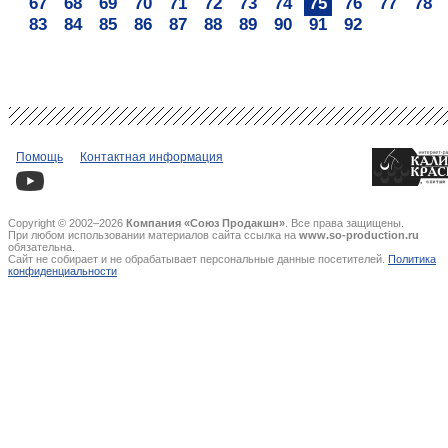
67
68
69
70
71
72
73
74
75
76
77
78
83
84
85
86
87
88
89
90
91
92
Помощь
Контактная информация
Copyright © 2002–2026
Компания «Союз Продакшн»
. Все права защищены.
При любом использовании материалов сайта ссылка на
www.so-production.ru
обязательна.
Сайт не собирает и не обрабатывает персональные данные посетителей.
Политика
конфиденциальности