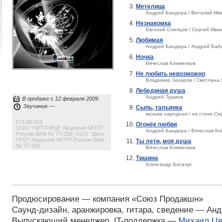
Метелица
Андрей Бандера / Виталий Ив
Незнакомка
Евгений Слепцов / Сергей Ива
Любимая
Андрей Бандера / Андрей Баб
Ночка
Вячеслав Клименков
Не любить невозможно
Владимир Захаров / Светлана
Лебединая душа
Андрей Тушиев
В продаже с 12 февраля 2009.
Звучание —
Сыпь, тальянка
музыка народная / на стихи Се
KTL09-055
Огонёк любви
ООО "ПИТЛЭНД" Лицензия МПТР
Андрей Бандера / Вячеслав Кл
России ВАФ № 77-258; ООО "Диск
ПРО" Лицензия МПТР России ВАФ
Ты лети, моя душа
№ 77-226.
Вячеслав Клименков
Тишина
Александр Богачук
Продюсирование — компания «Союз Продакшн»
Саунд-дизайн, аранжировка, гитара, сведение — Ан
Выпускающий менеджер, IT-поддержка —
Михаил Цв