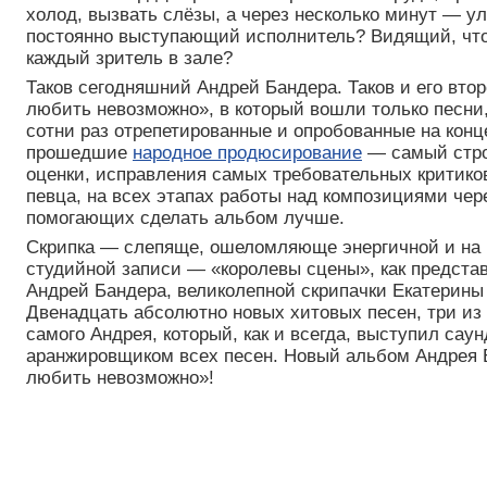
холод, вызвать слёзы, а через несколько минут — ул
постоянно выступающий исполнитель? Видящий, что
каждый зритель в зале?
Таков сегодняшний Андрей Бандера. Таков и его вто
любить невозможно», в который вошли только песни,
сотни раз отрепетированные и опробованные на конц
прошедшие
народное продюсирование
— самый стро
оценки, исправления самых требовательных критиков
певца, на всех этапах работы над композициями чер
помогающих сделать альбом лучше.
Скрипка — слепяще, ошеломляюще энергичной и на к
студийной записи — «королевы сцены», как представ
Андрей Бандера, великолепной скрипачки Екатерины
Двенадцать абсолютно новых хитовых песен, три из
самого Андрея, который, как и всегда, выступил сау
аранжировщиком всех песен. Новый альбом Андрея
любить невозможно»!