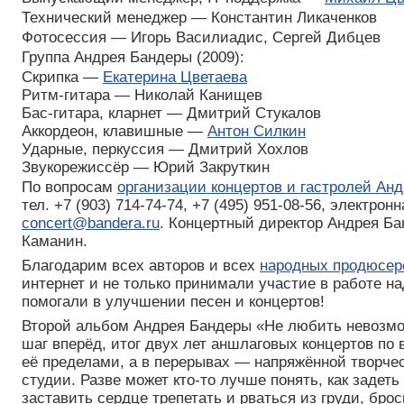
Технический менеджер — Константин Ликаченков
Фотосессия — Игорь Василиадис, Сергей Дибцев
Группа Андрея Бандеры (2009):
Скрипка —
Екатерина Цветаева
Ритм-гитара — Николай Канищев
Бас-гитара, кларнет — Дмитрий Стукалов
Аккордеон, клавишные —
Антон Силкин
Ударные, перкуссия — Дмитрий Хохлов
Звукорежиссёр — Юрий Закруткин
По вопросам
организации концертов и гастролей Ан
тел.
+7 (903) 714-74-74,
+7 (495) 951-08-56,
электронна
concert@bandera.ru
. Концертный директор Андрея Б
Каманин.
Благодарим всех авторов и всех
народных продюсер
интернет и не только принимали участие в работе н
помогали в улучшении песен и концертов!
Второй альбом Андрея Бандеры «Не любить невозм
шаг вперёд, итог двух лет аншлаговых концертов по 
её пределами, а в перерывах — напряжённой творче
студии. Разве может кто-то лучше понять, как задеть
заставить сердце трепетать и рваться из груди, броси