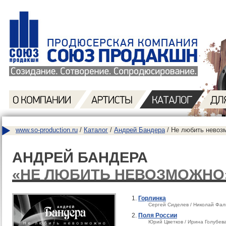
www.so-production.ru
/
Каталог
/
Андрей Бандера
/ Не любить невоз
АНДРЕЙ БАНДЕРА
«НЕ ЛЮБИТЬ НЕВОЗМОЖНО
Горлинка
Сергей Сиделев / Николай Фал
Поля России
Юрий Цветков / Ирина Голубев