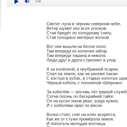
0:00
Светит луна в чёрном северном небе,

Ветер шумит изо всех уголков.

Стая бредёт по холодному снегу,

Стая голодных матёрых волков

Вот они вышли на белое поле,

Там впереди из колючки забор.

Там впереди тишина и неволя,

Люди друг в друга стреляют в упор.

А за колючкой, в неубранной псарне,

Спал на земле, как на шконке пахан.

С костью в зубах, в старых колотых шра
Чёрный кобель с погонялой «Шерхан».

За кобелём — восемь лет верной службы
Сотни погонь по бескрайней тайге.	

Он на куски зеков рвал, когда нужно,

И с кобелями орал по весне.

Волки стоят, снег на елях искрится,

Как же от стужи промёрзла земля.

И поползла молодая волчица,
