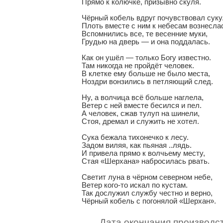
Прямо к колючке, призывно скуля.

Чёрный кобель вдруг почувствовал суку.
Плоть вместе с ним к небесам вознеслась
Вспомнились все, те весенние муки,

Грудью на дверь — и она поддалась.

Как он ушёл — только Богу известно.

Там никогда не пройдёт человек.

В клетке ему больше не было места,

Ноздри вонзились в петляющий след.

Ну, а волчица всё больше наглела,

Ветер с ней вместе бесился и пел.

А человек, сжав тулуп на шинели,

Стоя, дремал и служить не хотел.

Сука бежала тихонечко к лесу.

Задом виляя, как пьяная ..лядь.

И привела прямо к волчьему месту,

Стая «Шерхана» набросилась рвать.

Светит луна в чёрном северном небе,

Ветер кого-то искал по кустам.

Так дослужил службу честно и верно,

Чёрный кобель с погонялой «Шерхан».
Дата окончания производст