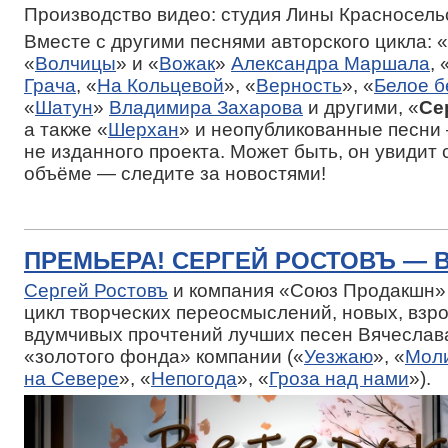
Производство видео: студия Лины Красносель
Вместе с другими песнями авторского цикла: «
«
Волчицы
» и «
Вожак
»
Александра Маршала
, 
Грача
, «
На Кольцевой
», «
Верность
», «
Белое б
«
Шатун
»
Владимира Захарова
и другими, «
Се
а также «
Шерхан
» и неопубликованные песни 
не изданного проекта. Может быть, он увидит 
объёме — следите за новостями!
ПРЕМЬЕРА! СЕРГЕЙ РОСТОВЪ — 
Сергей Ростовъ
и компания «Союз Продакшн»
цикл творческих переосмыслений, новых, взр
вдумчивых прочтений лучших песен Вячеслав
«золотого фонда» компании («
Уезжаю
», «
Мол
на Севере
», «
Непогода
», «
Гроза над нами
»).