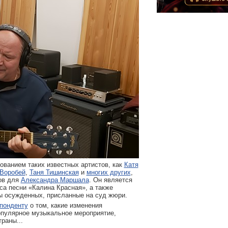
ванием таких известных артистов, как
Катя
Воробей
,
Таня Тишинская
и
многих других
,
ов для
Александра Маршала
. Он является
са песни «Калина Красная», а также
ы осужденных, присланные на суд жюри.
понденту
о том, какие изменения
опулярное музыкальное мероприятие,
раны...