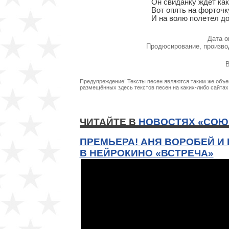
Он свиданку ждет как
Вот опять на форточк
И на волю полетел до
Дата о
Продюсирование, произво
В
Предупреждение! Тексты песен являются таким же объек
размещённых здесь текстов песен на каких-либо сайта
ЧИТАЙТЕ В
НОВОСТЯХ «СОЮ
ПРЕМЬЕРА! АНЯ ВОРОБЕЙ И
В НЕЙРОКИНО «ВСТРЕЧА»