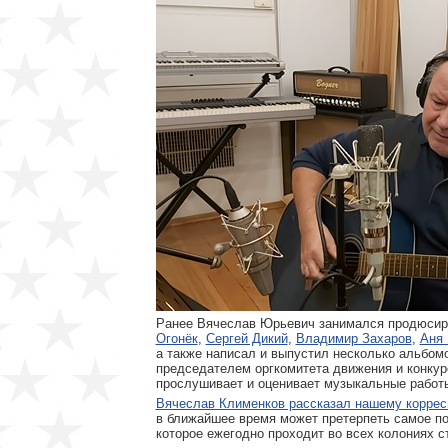
Ранее Вячеслав Юрьевич занимался продюсиро
Огонёк
,
Сергей Дикий
,
Владимир Захаров
,
Аня 
а также написал и выпустил несколько альбом
председателем оргкомитета движения и конкур
прослушивает и оценивает музыкальные работ
Вячеслав Клименков рассказал нашему коррес
в ближайшее время может претерпеть самое п
которое ежегодно проходит во всех колониях ст