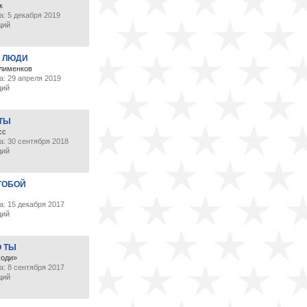
к
: 5 декабря 2019
ций
 ЛЮДИ
лименков
а: 29 апреля 2019
ций
 ТЫ
сс
а: 30 сентября 2018
ций
ТОБОЙ
: 15 декабря 2017
ций
О ТЫ
ходи»
: 8 сентября 2017
ций