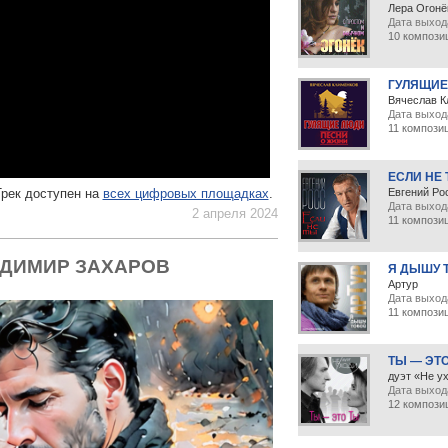
Лера Огонё
Дата выхода
10 компози
ГУЛЯЩИЕ
Вячеслав К
Дата выход
11 компози
ЕСЛИ НЕ
Трек доступен на
всех цифровых площадках
.
Евгений Ро
Дата выход
2 апреля 2024
11 компози
АДИМИР ЗАХАРОВ
Я ДЫШУ 
Артур
Дата выхода
11 компози
ТЫ — ЭТ
дуэт «Не у
Дата выхода
12 компози