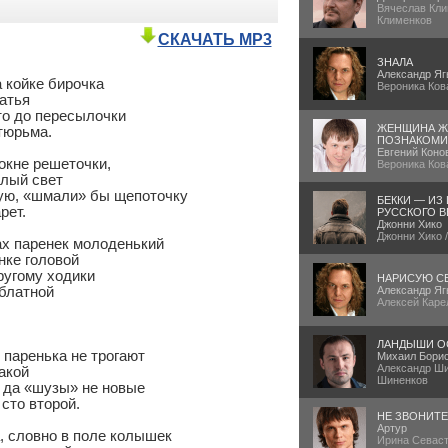
Вячеслав Кли
Клименков
СКАЧАТЬ MP3
ЗНАЛА
Александр Яг
 койке бирочка

Вероника Ков
атья

то до пересылочки

ЖЕНЩИНА Ж
юрьма.

ПОЗНАКОМИ
Евгений Коно
окне решеточки,

Вероника Ков
лый свет

ую, «шмали» бы щепоточку

БЕККИ — ИЗ
ет.

РУССКОГО В
Джонни Хико
Джонни Хико 
ах паренек молоденький

ке головой

ругому ходики

НАРИСУЮ С
блатной

Александр Яг
Алексей Каре
ЛАНДЫШИ О
паренька не трогают

Михаил Бори
Александр Ши
акой

Шиненков
 да «шузы» не новые

то второй.

НЕ ЗВОНИТ
Артур
 словно в поле колышек

Ирина Севаст