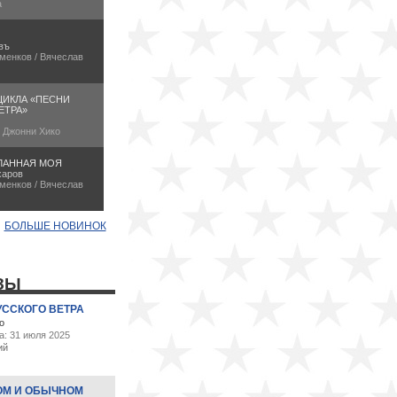
а
въ
менков / Вячеслав
ЦИКЛА «ПЕСНИ
ЕТРА»
/ Джонни Хико
ЛАННАЯ МОЯ
харов
менков / Вячеслав
БОЛЬШЕ НОВИНОК
ЗЫ
УССКОГО ВЕТРА
о
а: 31 июля 2025
ий
ОМ И ОБЫЧНОМ