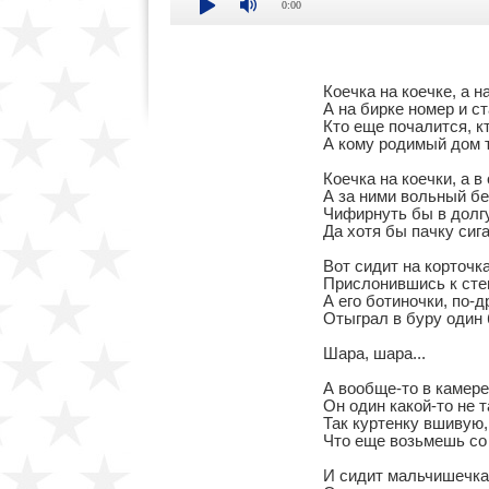
0:00
Коечка на коечке, а на
А на бирке номер и ст
Кто еще почалится, к
А кому родимый дом т
Коечка на коечки, а в 
А за ними вольный бе
Чифирнуть бы в долг
Да хотя бы пачку сигар
Вот сидит на корточк
Прислонившись к стен
А его ботиночки, по-д
Отыграл в буру один 
Шара, шара...

А вообще-то в камере 
Он один какой-то не т
Так куртенку вшивую,
Что еще возьмешь со с
И сидит мальчишечка,