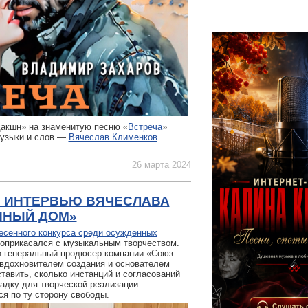
дакшн» на знаменитую песню «
Встреча
»
музыки и слов —
Вячеслав Клименков
.
26 марта 2024
: ИНТЕРВЬЮ ВЯЧЕСЛАВА
ННЫЙ ДОМ»
есенного конкурса среди осужденных
з соприкасался с музыкальным творчеством.
и генеральный продюсер компании «Союз
вдохновителем создания и основателем
тавить, сколько инстанций и согласований
адку для творческой реализации
я по ту сторону свободы.