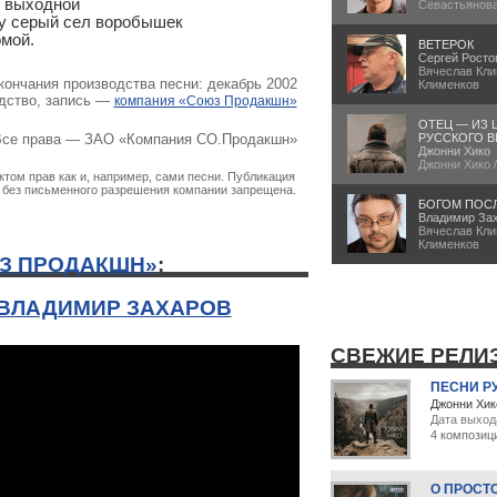
 выходной

Севастьянов
у серый сел воробышек

мой.
ВЕТЕРОК
Сергей Росто
Вячеслав Кли
кончания производства песни: декабрь 2002
Клименков
дство, запись —
компания «Союз Продакшн»
ОТЕЦ — ИЗ 
РУССКОГО В
се права — ЗАО «Компания СО.Продакшн»
Джонни Хико
Джонни Хико 
том прав как и, например, сами песни. Публикация
х без письменного разрешения компании запрещена.
БОГОМ ПОС
Владимир За
Вячеслав Кли
Клименков
З ПРОДАКШН»
:
 ВЛАДИМИР ЗАХАРОВ
СВЕЖИЕ РЕЛИ
ПЕСНИ Р
Джонни Хик
Дата выход
4 композиц
О ПРОСТ