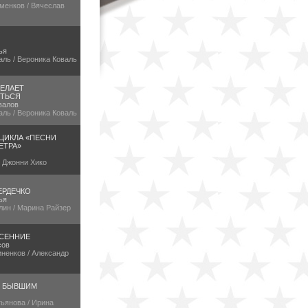
менков / Вячеслав
ья
аль / Вероника Коваль
ЕЛАЕТ
ТЬСЯ
валов
аль / Вероника Коваль
 ЦИКЛА «ПЕСНИ
ЕТРА»
/ Джонни Хико
ЕРДЕЧКО
ья
лин / Марина Райзер
СЕННИЕ
сов
ненков / Александр
Е БЫВШИМ
ьянова / Ирина