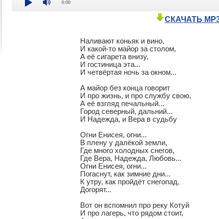
0:00
СКАЧАТЬ MP
Наливают коньяк и вино,

И какой-то майор за столом,

А её сигарета внизу,

И гостиница эта...

И четвёртая ночь за окном...

А майор без конца говорит

И про жизнь, и про службу свою,

А её взгляд печальный...

Город северный, дальний...

И Надежда, и Вера в судьбу

Огни Енисея, огни...

В плену у далёкой земли,

Где много холодных снегов,

Где Вера, Надежда, Любовь...

Огни Енисея, огни...

Погаснут, как зимние дни...

К утру, как пройдёт снегопад,

Догорят...

Вот он вспомнил про реку Котуй

И про лагерь, что рядом стоит,
