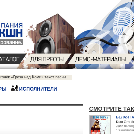
гонёк «Гроза над Коми» текст песни
РЫ
ИСПОЛНИТЕЛИ
СМОТРИТЕ ТА
БЕЛАЯ ТА
Катя Огонё
Дата выход
13 компози