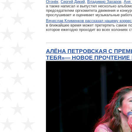
Огонёк
,
Сергей Дикий
,
Владимир Захаров
,
Аня 
а также написал и выпустил несколько альбом
председателем оргкомитета движения и конкур
прослушивает и оценивает музыкальные работ
Вячеслав Клименков рассказал нашему коррес
в ближайшее время может претерпеть самое п
которое ежегодно проходит во всех колониях ст
АЛЁНА ПЕТРОВСКАЯ С ПРЕМ
ТЕБЯ»— НОВОЕ ПРОЧТЕНИЕ 