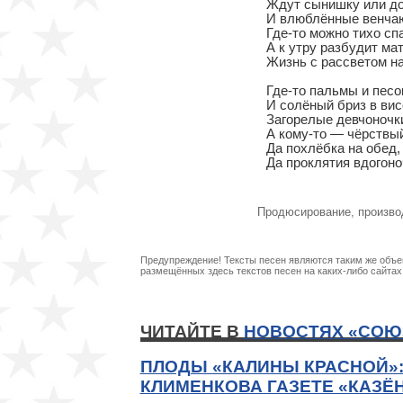
Ждут сынишку или до
И влюблённые венчают
Где-то можно тихо спат
А к утру разбудит мать
Жизнь с рассветом нач
Где-то пальмы и песок,
И солёный бриз в висо
Загорелые девчоночки.
А кому-то — чёрствый 
Да похлёбка на обед, 
Да проклятия вдогоно
Продюсирование, произво
Предупреждение! Тексты песен являются таким же объек
размещённых здесь текстов песен на каких-либо сайта
ЧИТАЙТЕ В
НОВОСТЯХ «СОЮ
ПЛОДЫ «КАЛИНЫ КРАСНОЙ»
КЛИМЕНКОВА ГАЗЕТЕ «КАЗЁ