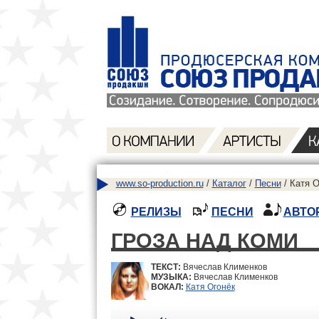
www.so-production.ru
/
Каталог
/
Песни
/ Катя О
РЕЛИЗЫ
ПЕСНИ
АВТО
ГРОЗА НАД КОМИ
ТЕКСТ:
Вячеслав Клименков
МУЗЫКА:
Вячеслав Клименков
ВОКАЛ:
Катя Огонёк