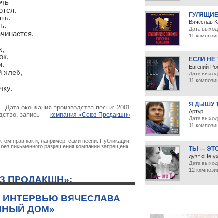
чь

ся. 

ГУЛЯЩИЕ
ь, 

Вячеслав К
. 

Дата выход
инается. 

11 компози
 

к, 

ЕСЛИ НЕ
 

Евгений Ро
хлеб, 

Дата выход


11 компози
чку.
Я ДЫШУ 
Дата окончания производства песни: 2001
Артур
дство, запись —
компания «Союз Продакшн»
Дата выхода
11 компози
том прав как и, например, сами песни. Публикация
х без письменного разрешения компании запрещена.
ТЫ — ЭТ
дуэт «Не у
Дата выхода
12 компози
З ПРОДАКШН»
:
: ИНТЕРВЬЮ ВЯЧЕСЛАВА
ННЫЙ ДОМ»