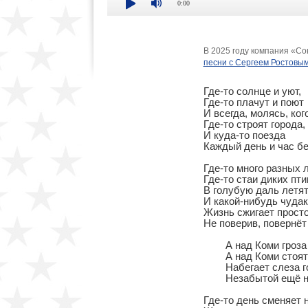
0:00
В 2025 году компания «С
песни с Сергеем Ростовы
Где-то солнце и уют, 

Где-то плачут и поют

И всегда, молясь, кого
Где-то строят города, 

И куда-то поезда

Каждый день и час бегу
Где-то много разных ли
Где-то стаи диких птиц
В голубую даль летят. 
И какой-нибудь чудак

Жизнь сжигает просто 
Не поверив, повернёт 
	А над Коми гроза долгая, долгая, 

	А над Коми стоят мокрые дни. 

	Набегает слеза горько-солёная

	Незабытой ещё нашей любви. 

Где-то день сменяет но