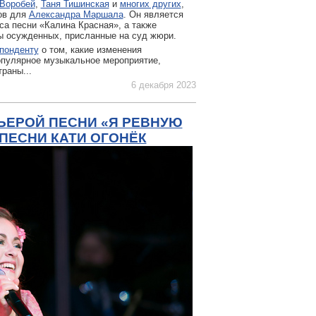
Воробей
,
Таня Тишинская
и
многих других
,
ов для
Александра Маршала
. Он является
са песни «Калина Красная», а также
ы осужденных, присланные на суд жюри.
понденту
о том, какие изменения
опулярное музыкальное мероприятие,
раны...
6 декабря 2023
ЬЕРОЙ ПЕСНИ «Я РЕВНУЮ
ПЕСНИ КАТИ ОГОНЁК