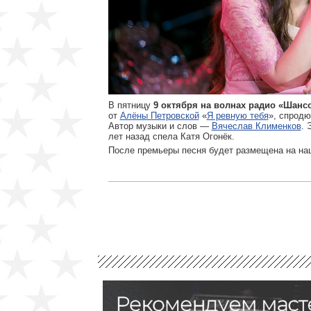
В пятницу
9 октября на волнах радио «Шансон»
от
Алёны Петровской
«
Я ревную тебя
», спрод
Автор музыки и слов —
Вячеслав Клименков
. 
лет назад спела Катя Огонёк.
После премьеры песня будет размещена на на