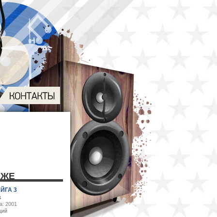
КЖЕ
ЙГА 3
к
а: 2001
ций