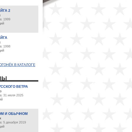
ЙГА 2
к
а: 1999
ций
АЙГА
к
а: 1998
ций
ОГОНЁК В КАТАЛОГЕ
ЗЫ
УССКОГО ВЕТРА
о
а: 31 июля 2025
ий
ОМ И ОБЫЧНОМ
к
: 5 декабря 2019
ций