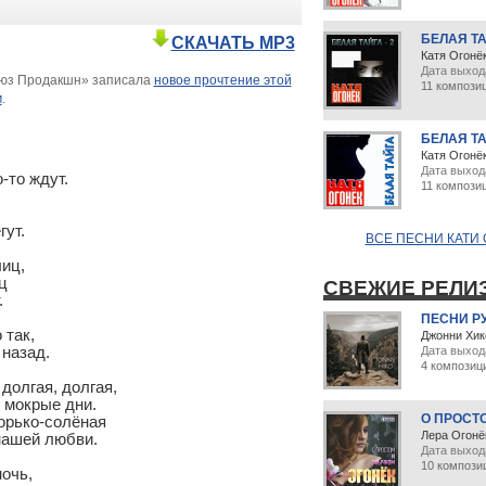
БЕЛАЯ ТА
СКАЧАТЬ MP3
Катя Огонё
Дата выход
оюз Продакшн» записала
новое прочтение этой
11 компози
м
.
БЕЛАЯ Т
Катя Огонё
Дата выход
-то ждут. 

11 компози
т. 

ВСЕ ПЕСНИ КАТИ 
ц, 



СВЕЖИЕ РЕЛИ


ПЕСНИ Р
так, 

Джонни Хик
назад. 

Дата выход
4 композиц
О ПРОСТ
Лера Огонё
Дата выхода
10 компози
чь, 
