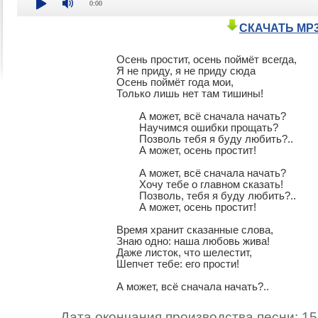
0:00
СКАЧАТЬ MP
Осень простит, осень поймёт всегда,

Я не приду, я не приду сюда

Осень поймёт года мои,

Только лишь нет там тишины!

	А может, всё сначала начать?

	Научимся ошибки прощать?

	Позволь тебя я буду любить?..

	А может, осень простит!

	А может, всё сначала начать?

	Хочу тебе о главном сказать!

	Позволь, тебя я буду любить?..

	А может, осень простит!

Время хранит сказанные слова,

Знаю одно: наша любовь жива!

Даже листок, что шелестит,

Шепчет тебе: его прости!

А может, всё сначала начать?..
Дата окончания производства песни: 15