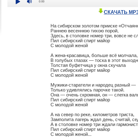
0:00
СКАЧАТЬ MP
На сибирском золотом прииске «Отчаянн
Раннею весеннюю тихою порой,

Здесь, в столовке номер три, вовсе не с
Пил сибирский спирт майор

С молодой женой

А жена-красавица, больше всё молчала,

В голубых глазах — тоска в этот выходно
Толстая буфетчица у окна скучала

Пил сибирский спирт майор

С молодой женой

Мужики-старатели и народец разный —

Только удивлялись парочке такой.

Она — очень скромная, он — слегка валь
Пил сибирский спирт майор

С молодой женой

А на север по реке, километров триста,

Замполита лагерь ждал день, считай, се
А в столовке номер три ждали гармонист
Пил сибирский спирт майор

С молодой женой...