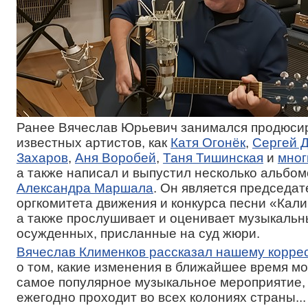
Ранее Вячеслав Юрьевич занимался продюси
известных артистов, как
Катя Огонёк
,
Сергей 
Захаров
,
Аня Воробей
,
Таня Тишинская
и
мног
а также написал и выпустил несколько альбом
Александра Маршала
. Он является председа
оргкомитета движения и конкурса песни «Кали
а также прослушивает и оценивает музыкаль
осужденных, присланные на суд жюри.
Вячеслав Клименков рассказал нашему корре
о том, какие изменения в ближайшее время мо
самое популярное музыкальное мероприятие,
ежегодно проходит во всех колониях страны...