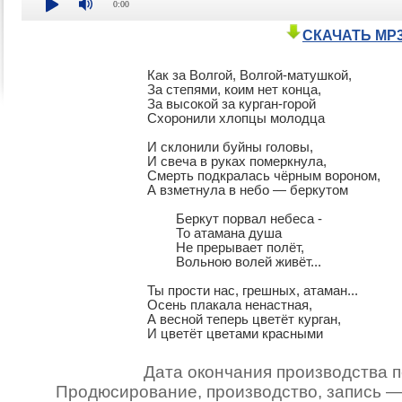
0:00
СКАЧАТЬ MP
Как за Волгой, Волгой-матушкой,

За степями, коим нет конца,

За высокой за курган-горой

Схоронили хлопцы молодца

И склонили буйны головы,

И свеча в руках померкнула,

Смерть подкралась чёрным вороном,

А взметнула в небо — беркутом

	Беркут порвал небеса -

	То атамана душа

	Не прерывает полёт,

	Вольною волей живёт...

Ты прости нас, грешных, атаман...

Осень плакала ненастная,

А весной теперь цветёт курган,

И цветёт цветами красными
Дата окончания производства п
Продюсирование, производство, запись 