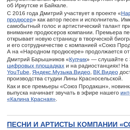
об Иркутске и Байкале.
С 2016 года Дмитрий участвует в проекте «
На
продюсер
» как автор песен и исполнитель. Им
самобытный голос и артистический талант пр
внимание продюсеров компании. Премьера пе
открывает новую страницу в творческой биог
и его сотрудничестве с компанией «Союз Про
А на «Народном продюсере» продолжается от
Дмитрий Барышников «
Купчик
» — слушайте с
цифровых площадках
и на радиостанциях! На
YouTube
,
Яндекс.Музыка.Видео
,
ВК.Видео
дос
производства студии Лины Красносельской.
Как и все премьеры «Союз Продакшн», новинк
выпуска начинает звучать в эфире нашего
инт
«Калина Красная»
.
ПЕСНИ И АРТИСТЫ КОМПАНИИ «