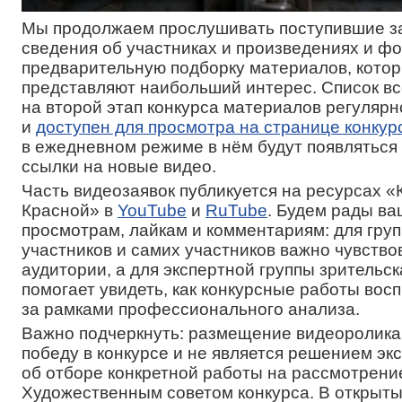
Мы продолжаем прослушивать поступившие за
сведения об участниках и произведениях и ф
предварительную подборку материалов, кото
представляют наибольший интерес. Список в
на второй этап конкурса материалов регулярн
и
доступен для просмотра на странице конкур
в ежедневном режиме в нём будут появлятьс
ссылки на новые видео.
Часть видеозаявок публикуется на ресурсах 
Красной» в
YouTube
и
RuTube
. Будем рады в
просмотрам, лайкам и комментариям: для гру
участников и самих участников важно чувств
аудитории, а для экспертной группы зрительск
помогает увидеть, как конкурсные работы во
за рамками профессионального анализа.
Важно подчеркнуть: размещение видеоролика
победу в конкурсе и не является решением эк
об отборе конкретной работы на рассмотрени
Художественным советом конкурса. В открыты