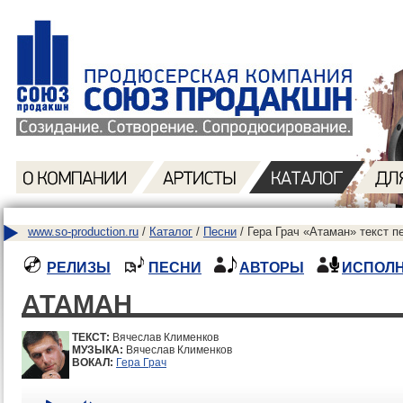
www.so-production.ru
/
Каталог
/
Песни
/ Гера Грач «Атаман» текст п
РЕЛИЗЫ
ПЕСНИ
АВТОРЫ
ИСПОЛ
АТАМАН
ТЕКСТ:
Вячеслав Клименков
МУЗЫКА:
Вячеслав Клименков
ВОКАЛ:
Гера Грач