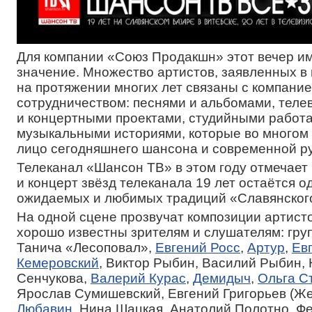
Для компании «Союз Продакшн» этот вечер и
значение. Множество артистов, заявленных в
на протяжении многих лет связаны с компани
сотрудничеством: песнями и альбомами, тел
и концертными проектами, студийными работа
музыкальными историями, которые во многом
лицо сегодняшнего шансона и современной ру
Телеканал «Шансон ТВ» в этом году отмечает 
и концерт звёзд телеканала 19 лет остаётся о
ожидаемых и любимых традиций «Славянского
На одной сцене прозвучат композиции артисто
хорошо известны зрителям и слушателям: гру
Танича «Лесоповал»,
Евгений Росс
,
Артур
,
Ев
Кемеровский
, Виктор Рыбин, Василий Рыбин,
Сенчукова,
Валерий Курас
,
Демидыч
,
Ольга С
Ярослав Сумишевский, Евгений Григорьев (Же
Любавин
, Нина Шацкая, Анатолий Полотно, Ф