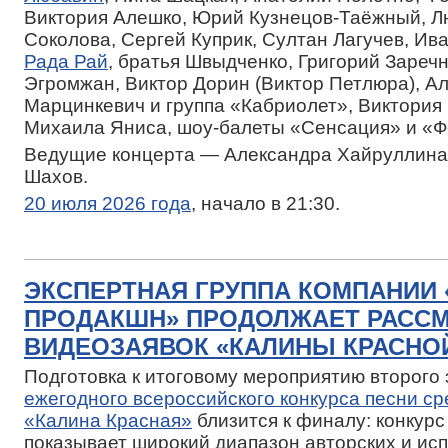
Виктория Алешко, Юрий Кузнецов-Таёжный, 
Соколова, Сергей Куприк, Султан Лагучев, Ив
Рада Рай
, братья Швыдченко, Григорий Зареч
Эгромжан, Виктор Дорин (Виктор Петлюра), А
Марцинкевич и группа «Кабриолет», Виктория 
Михаила Яниса, шоу-балеты «Сенсация» и «Ф
Ведущие концерта — Александра Хайруллина
Шахов.
20 июля 2026 года
, начало в 21:30.
ЭКСПЕРТНАЯ ГРУППА КОМПАНИИ
ПРОДАКШН» ПРОДОЛЖАЕТ РАСС
ВИДЕОЗАЯВОК «КАЛИНЫ КРАСНОЙ
Подготовка к итоговому мероприятию второго
ежегодного всероссийского конкурса песни с
«Калина Красная»
близится к финалу: конкурс
показывает широкий диапазон авторских и ис