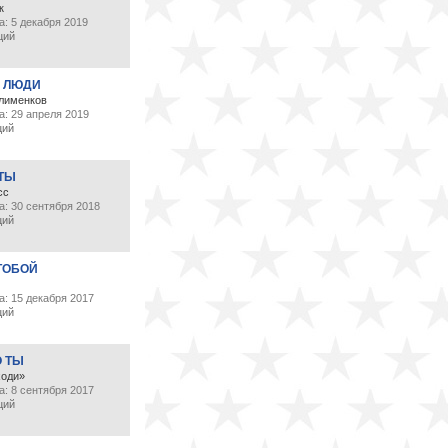
к
: 5 декабря 2019
ций
 ЛЮДИ
лименков
а: 29 апреля 2019
ций
 ТЫ
сс
а: 30 сентября 2018
ций
ТОБОЙ
: 15 декабря 2017
ций
О ТЫ
ходи»
: 8 сентября 2017
ций