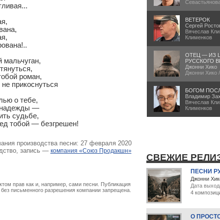
Севастьянов
ВЕТЕРОК
Сергей Росто
Вячеслав Кли
Клименков
ОТЕЦ — ИЗ 
 мальчуган,

РУССКОГО В
Джонни Хико
тянуться,

Джонни Хико 
обой роман,

 не прикоснуться

БОГОМ ПОС
Владимир За
ью о тебе,

Вячеслав Кли
 надежды —

Клименков
ть судьбе,

ред тобой — безгрешен!
чания производства песни: 27 февраля 2020
дство, запись —
компания «Союз Продакшн»
СВЕЖИЕ РЕЛИ
ПЕСНИ Р
Джонни Хик
том прав как и, например, сами песни. Публикация
Дата выход
х без письменного разрешения компании запрещена.
4 композиц
О ПРОСТ