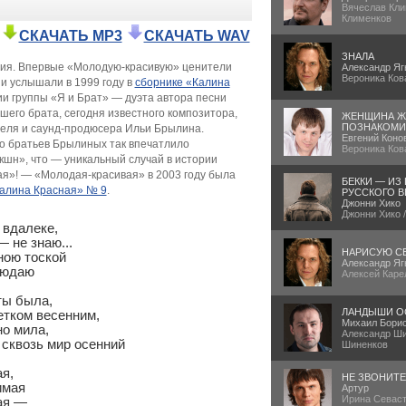
Вячеслав Кли
Клименков
СКАЧАТЬ MP3
СКАЧАТЬ WAV
ЗНАЛА
ория. Впервые «Молодую-красивую» ценители
Александр Яг
Вероника Ков
и услышали в 1999 году в
сборнике «Калина
и группы «Я и Брат» — дуэта автора песни
шего брата, сегодня известного композитора,
ЖЕНЩИНА Ж
ПОЗНАКОМИ
еля и саунд-продюсера Ильи Брылина.
Евгений Коно
о братьев Брылиных так впечатлило
Вероника Ков
шн», что — уникальный случай в истории
я»! — «Молодая-красивая» в 2003 году была
БЕККИ — ИЗ
Калина Красная» № 9
.
РУССКОГО В
Джонни Хико
Джонни Хико 
вдалеке,

 не знаю...

НАРИСУЮ С
ою тоской

Александр Яг
юдаю

Алексей Каре
ы была,

ЛАНДЫШИ О
тком весенним,

Михаил Бори
о мила,

Александр Ши
сквозь мир осенний

Шиненков
НЕ ЗВОНИТ
Артур
Ирина Севаст