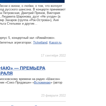
есни о жизни, о любви, о том, что волнует
езд русского шансона. В концерте принимают
на Петровская, Дмитрий Прянов, Виктория
, Людмила Шаронова, дуэт «Не уходи» (а
ир Захаров (группа «Рок-Острова»), Аня
Ольга Стельмах и другие…
орпус 5, концертный зал «Измайлово».
билетных агрегаторах:
Ticketland
,
Kassir.ru
,
17 сентября 2022
НАЮ» — ПРЕМЬЕРА
ВРАЛЯ
московскому времени на радио «Шансон»
нии «Союз Продакшн» «
Вспоминаю
» (автор
23 февраля 2022