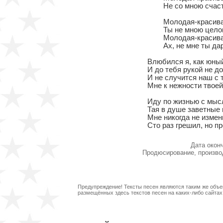
	Не со мною счастливая...

	Молодая-красивая,

	Ты не мною целована,

	Молодая-красивая,

	Ах, не мне ты дарована!..

Влюбился я, как юный
И до тебя рукой не до
И не случится наш с т
Мне к нежности твоей
Иду по жизнью с мысл
Тая в душе заветные
Мне никогда не измени
Сто раз грешил, но п
Дата окон
Продюсирование, произво
Предупреждение! Тексты песен являются таким же объек
размещённых здесь текстов песен на каких-либо сайта