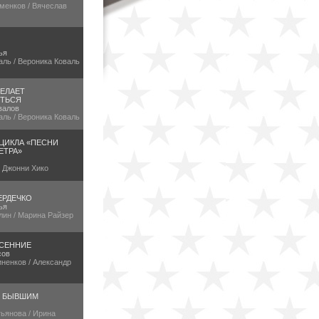
менков / Вячеслав
ья
аль / Вероника Коваль
ЕЛАЕТ
ТЬСЯ
валов
аль / Вероника Коваль
 ЦИКЛА «ПЕСНИ
ЕТРА»
/ Джонни Хико
ЕРДЕЧКО
ья
лин / Марина Райзер
СЕННИЕ
сов
ненков / Александр
Е БЫВШИМ
ьянова / Ирина