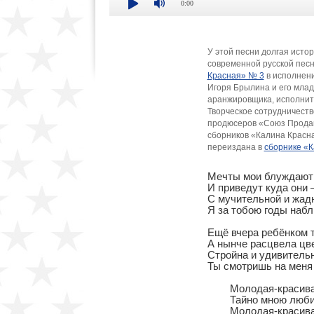
0:00
У этой песни долгая ист
современной русской песн
Красная» № 3
в исполнени
Игоря Брылина и его млад
аранжировщика, исполнит
Творческое сотрудничеств
продюсеров «Союз Продак
сборников «Калина Красна
переиздана в
сборнике «
Мечты мои блуждают 
И приведут куда они —
С мучительной и жадн
Я за тобою годы набл
Ещё вчера ребёнком т
А нынче расцвела цве
Стройна и удивительн
Ты смотришь на меня 
	Молодая-красивая,

	Тайно мною любимая

	Молодая-красивая —
