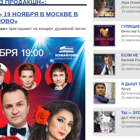
З ПРОДАКШН»
:
Лера Огонё
Дата выхода
10 компози
 19 НОЯБРЯ В МОСКВЕ В
ЛОВО»
ГУЛЯЩИЕ
кшн»
приглашают на концерт душевной песни
Вячеслав К
Дата выход
11 компози
ЕСЛИ НЕ
Евгений Ро
Дата выход
11 компози
Я ДЫШУ 
Артур
Дата выхода
11 компози
ТЫ — ЭТ
дуэт «Не у
Дата выхода
12 компози