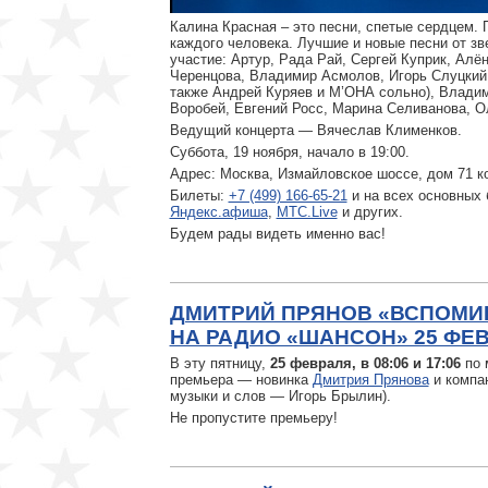
Калина Красная – это песни, спетые сердцем. П
каждого человека. Лучшие и новые песни от зв
участие: Артур, Рада Рай, Сергей Куприк, Алё
Черенцова, Владимир Асмолов, Игорь Слуцкий
также Андрей Куряев и М’ОНА сольно), Владим
Воробей, Евгений Росс, Марина Селиванова, 
Ведущий концерта — Вячеслав Клименков.
Суббота, 19 ноября, начало в 19:00.
Адрес: Москва, Измайловское шоссе, дом 71 к
Билеты:
+7 (499) 166-65-21
и на всех основных 
Яндекс.афиша
,
МТС.Live
и других.
Будем рады видеть именно вас!
ДМИТРИЙ ПРЯНОВ «ВСПОМИ
НА РАДИО «ШАНСОН» 25 ФЕ
В эту пятницу,
25 февраля, в 08:06 и 17:06
по 
премьера — новинка
Дмитрия Прянова
и компа
музыки и слов — Игорь Брылин).
Не пропустите премьеру!