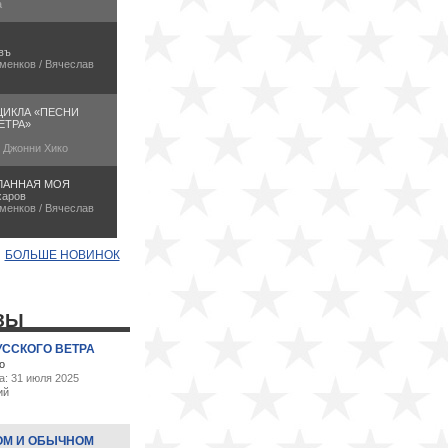
а
въ
менков / Вячеслав
ЦИКЛА «ПЕСНИ
ЕТРА»
/ Джонни Хико
ЛАННАЯ МОЯ
харов
менков / Вячеслав
БОЛЬШЕ НОВИНОК
ЗЫ
УССКОГО ВЕТРА
о
а: 31 июля 2025
ий
ОМ И ОБЫЧНОМ