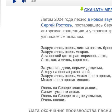
0:00
СКАЧАТЬ MP
Летом 2024 года песню
в новом зв
Сергей Ростовъ
, постаравшись бер
авторскую концепцию и ускрасив т
узнаваемым вокалом.
Закружилась осень, листья наземь броси
Закружилась осень мокрая.

А за сопкой где-то растворилось лето,

Лето, как и жизнь, короткое.

Затуманив, дали, серыми дождями,

А кору на соснах ржавчиной.

Закружилась осень, может снега просит,

Может снега просит мягкого.

Осень на Севере влагою дышит,

Синим туманом лежит.

Осень на Севере птиц не услышит,

Очень спешит.
Дата окончания производства песни