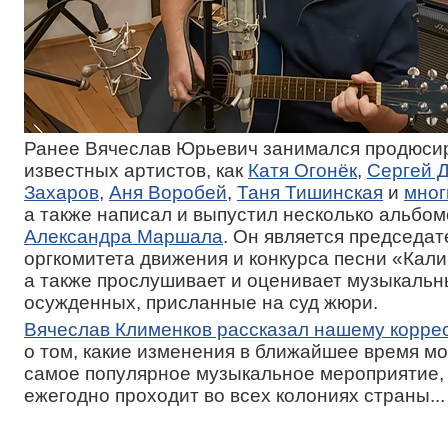
Ранее Вячеслав Юрьевич занимался продюси
известных артистов, как
Катя Огонёк
,
Сергей 
Захаров
,
Аня Воробей
,
Таня Тишинская
и
мног
а также написал и выпустил несколько альбом
Александра Маршала
. Он является председа
оргкомитета движения и конкурса песни «Кали
а также прослушивает и оценивает музыкаль
осужденных, присланные на суд жюри.
Вячеслав Клименков рассказал нашему корре
о том, какие изменения в ближайшее время мо
самое популярное музыкальное мероприятие,
ежегодно проходит во всех колониях страны...