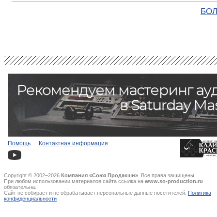
БОЛ
Помощь
Контактная информация
Copyright © 2002–2026
Компания «Союз Продакшн»
. Все права защищены.
При любом использовании материалов сайта ссылка на
www.so-production.ru
обязательна.
Сайт не собирает и не обрабатывает персональные данные посетителей.
Политика
конфиденциальности