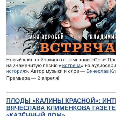
Новый клип-нейрокино от компании «Союз Пр
на знаменитую песню «
Встреча
» из аудиосер
история
». Автор музыки и слов —
Вячеслав К
Премьера — 2 апреля!
ПЛОДЫ «КАЛИНЫ КРАСНОЙ»: ИН
ВЯЧЕСЛАВА КЛИМЕНКОВА ГАЗЕТЕ
«КАЗЁННЫЙ ДОМ»