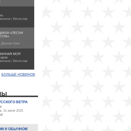
а
въ
менков / Вячеслав
ЦИКЛА «ПЕСНИ
ЕТРА»
/ Джонни Хико
ЛАННАЯ МОЯ
харов
менков / Вячеслав
БОЛЬШЕ НОВИНОК
ЗЫ
УССКОГО ВЕТРА
о
а: 31 июля 2025
ий
ОМ И ОБЫЧНОМ