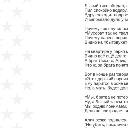
Лысый тихо обедал, н
Пил спокойно водяру, 
Вдруг заходит подрос
И запрыгало дуло у м
Почему так случилось,
«Мусора» так не «валя
Почему парень впрягс
Видно на «бытовухе» 
На квартире у парня м
Видно всё ещё долго п
А брат Лысого, Алик, 
Что ж, за брата понятн
Вот в конце разговор
«Этот дерзкий парнишк
Ему парится в зоне мн
Но, а мать, будет долг
«Мы, братва не потер
Ну, а Лысый зачем-то,
Мы родню понимаем, н
Дело не пострадает, я
Алик резко поднялся,
"Не убить, покалечить