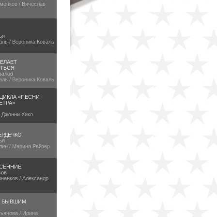
менков / Вячеслав
ья
аль / Вероника Коваль
ЕЛАЕТ
ТЬСЯ
валов
аль / Вероника Коваль
 ЦИКЛА «ПЕСНИ
ЕТРА»
/ Джонни Хико
ЕРДЕЧКО
ья
лин / Марина Райзер
СЕННИЕ
сов
ненков / Александр
Е БЫВШИМ
ьянова / Ирина