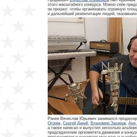
этого масштабного конкурса. Можно себе предс
он прошел, чтобы организовать огромную площ
и дальнейшей реабилитации людей, оказавшихс
Ранее Вячеслав Юрьевич занимался продюсиро
Огонёк
,
Сергей Дикий
,
Владимир Захаров
,
Аня 
а также написал и выпустил несколько альбом
председателем оргкомитета движения и конкур
прослушивает и оценивает музыкальные работ