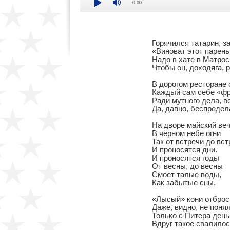
0:00
Горячился татарин, з
«Виноват этот парень, 
Надо в хате в Матроск
Чтобы он, доходяга, р
В дорогом ресторане 
Каждый сам себе «фра
Ради мутного дела, вс
Да, давно, беспредел
На дворе майский веч
В чёрном небе огни

Так от встречи до вст
И проносятся дни.

И проносятся годы

От весны, до весны

Смоет талые воды,

Как забытые сны.

«Лысый» кони отброси
Даже, видно, не понял,
Только с Питера деньг
Вдруг такое свалилос