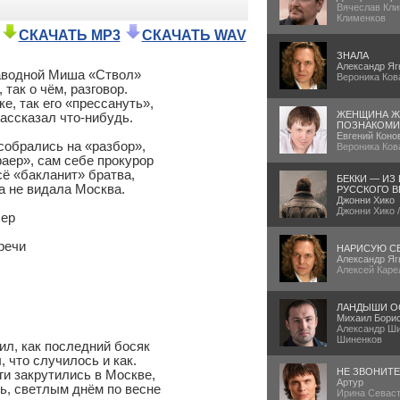
Вячеслав Кли
Клименков
СКАЧАТЬ MP3
СКАЧАТЬ WAV
ЗНАЛА
Александр Яг
аводной Миша «Ствол»

Вероника Ков
так о чём, разговор.

е, так его «прессануть»,

ЖЕНЩИНА Ж
ассказал что-нибудь.

ПОЗНАКОМИ
Евгений Коно
собрались на «разбор»,

Вероника Ков
ер», сам себе прокурор

ё «бакланит» братва,

БЕККИ — ИЗ
а не видала Москва.

РУССКОГО В
Джонни Хико
Джонни Хико 
ер

речи

НАРИСУЮ С
Александр Яг
Алексей Каре
ЛАНДЫШИ О
Михаил Бори
Александр Ши
Шиненков
л, как последний босяк

 что случилось и как.

НЕ ЗВОНИТ
и закрутились в Москве,

Артур
ь, светлым днём по весне

Ирина Севаст