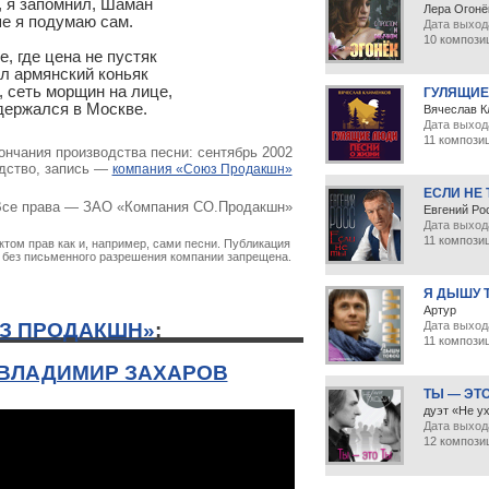
 я запомнил, Шаман

Лера Огонё
е я подумаю сам.

Дата выхода
10 компози
, где цена не пустяк

 армянский коньяк

 сеть морщин на лице,

ГУЛЯЩИЕ
держался в Москве.
Вячеслав К
Дата выход
11 компози
ончания производства песни: сентябрь 2002
дство, запись —
компания «Союз Продакшн»
ЕСЛИ НЕ
се права — ЗАО «Компания СО.Продакшн»
Евгений Ро
Дата выход
11 компози
том прав как и, например, сами песни. Публикация
х без письменного разрешения компании запрещена.
Я ДЫШУ 
Артур
Дата выхода
З ПРОДАКШН»
:
11 компози
 ВЛАДИМИР ЗАХАРОВ
ТЫ — ЭТ
дуэт «Не у
Дата выхода
12 компози