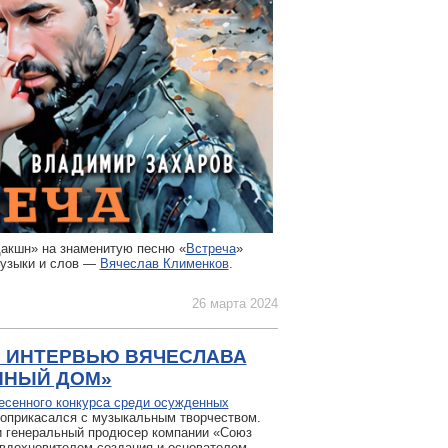
дакшн» на знаменитую песню «
Встреча
»
музыки и слов —
Вячеслав Клименков
.
26 марта 2024
: ИНТЕРВЬЮ ВЯЧЕСЛАВА
ННЫЙ ДОМ»
есенного конкурса среди осужденных
з соприкасался с музыкальным творчеством.
и генеральный продюсер компании «Союз
вдохновителем создания и основателем