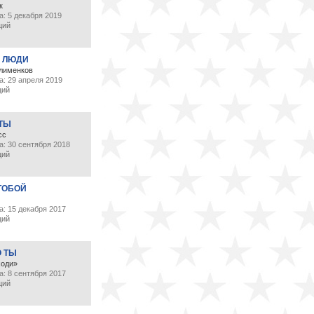
к
: 5 декабря 2019
ций
 ЛЮДИ
лименков
а: 29 апреля 2019
ций
 ТЫ
сс
а: 30 сентября 2018
ций
ТОБОЙ
: 15 декабря 2017
ций
О ТЫ
ходи»
: 8 сентября 2017
ций