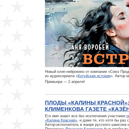
Новый клип-нейрокино от компании «Союз Про
из аудиосериала «
Котуйская история
». Автор 
Премьера — 2 апреля!
ПЛОДЫ «КАЛИНЫ КРАСНОЙ»
КЛИМЕНКОВА ГАЗЕТЕ «КАЗЁ
Его имя знают все без исключения участники
п
«Калина Красная»
, и даже те, кто хотя бы ра
Автор-исполнитель в жанре русского шансона 
Продакшн»
Вячеслав Клименков
был идейным 