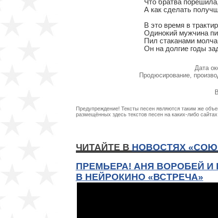
Что братва порешила,
А как сделать получш
В это время в трактире
Одинокий мужчина пил
Пил стаканами молча,
Он на долгие годы за
Дата ок
Продюсирование, произво
В
Предупреждение! Тексты песен являются таким же объек
размещённых здесь текстов песен на каких-либо сайта
ЧИТАЙТЕ В
НОВОСТЯХ «СОЮ
ПРЕМЬЕРА! АНЯ ВОРОБЕЙ И
В НЕЙРОКИНО «ВСТРЕЧА»