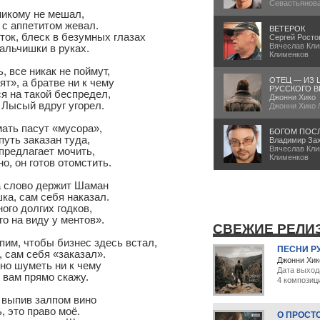
Севастьянов
икому не мешал,

с аппетитом жевал.

ВЕТЕРОК
ток, блеск в безумных глазах

Сергей Росто
Вячеслав Кли
альчишки в руках.

Клименков
 все никак не поймут,

ОТЕЦ — ИЗ 
т», а братве ни к чему

РУССКОГО В
я на такой беспредел,

Джонни Хико
Лысый вдруг угорел.

Джонни Хико 
ать пасут «мусора»,

БОГОМ ПОС
уть заказан туда,

Владимир За
Вячеслав Кли
предлагает мочить,

Клименков
о, он готов отомстить.

а слово держит Шаман

а, сам себя наказал.

ого долгих годков,

о на виду у ментов».

СВЕЖИЕ РЕЛИ
пим, чтобы бизнес здесь встал,

ПЕСНИ Р
 сам себя «заказал».

Джонни Хик
о шуметь ни к чему

Дата выход
 вам прямо скажу.

4 композиц
 выпив залпом вино

, это право моё.

О ПРОСТ