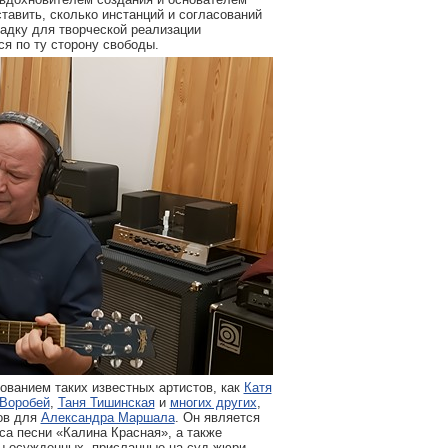
тавить, сколько инстанций и согласований
адку для творческой реализации
я по ту сторону свободы.
ванием таких известных артистов, как
Катя
Воробей
,
Таня Тишинская
и
многих других
,
ов для
Александра Маршала
. Он является
са песни «Калина Красная», а также
ы осужденных, присланные на суд жюри.