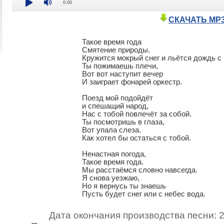
0:00
СКАЧАТЬ MP
Такое время года

Смятение природы.

Кружится мокрый снег и льётся дождь с 
Ты пожимаешь плечи, 

Вот вот наступит вечер

И заиграет фонарей оркестр.

Поезд мой подойдёт

и спешащий народ,

Нас с тобой повлечёт за собой.

Ты посмотришь в глаза,

Вот упала слеза.

Как хотел бы остаться с тобой.

Ненастная погода,

Такое время года.

Мы расстаёмся словно навсегда.

Я снова уезжаю,

Но я вернусь ты знаешь

Пусть будет снег или с небес вода.
Дата окончания производства песни: 2