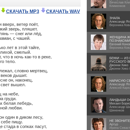
Вячеслав Кли
Клименков
СКАЧАТЬ MP3
СКАЧАТЬ WAV
ЗНАЛА
Александр Яг
вверх, ветер поёт,

Вероника Ков
ий зверь, пляшет.

глянь — снег или лёд,

ЖЕНЩИНА Ж
ман, с чашей.

ПОЗНАКОМИ
Евгений Коно
 лет в этой тайге,

Вероника Ков
лихой, смелый.

что в ночь как-то в реке,

БЕККИ — ИЗ
о тело.

РУССКОГО В
Джонни Хико
Джонни Хико 
ежал, словно мертвец,

 веков дышит.

не он, наконец,

НАРИСУЮ С
свет вышел.

Александр Яг
Алексей Каре
 на небе,

а груди.

ЛАНДЫШИ О
к белая лебедь,

Михаил Бори
Александр Ши
ной любви.

Шиненков
н один в диком лесу,

НЕ ЗВОНИТ
себе пищу.

Артур
 стада в сопках пасут,

Ирина Севаст