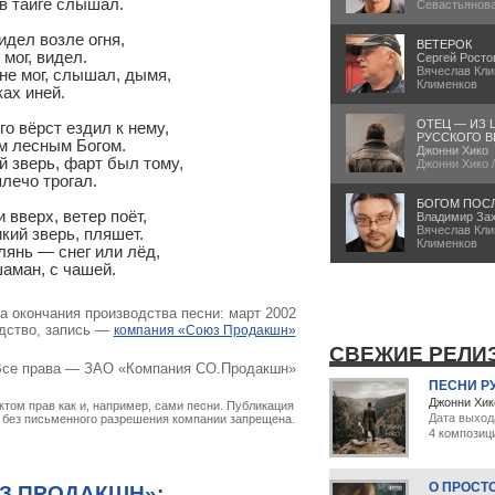
в тайге слышал.

Севастьянов
дел возле огня,

ВЕТЕРОК
мог, видел.

Сергей Росто
Вячеслав Кли
не мог, слышал, дымя,

Клименков
ах иней.

ОТЕЦ — ИЗ 
 вёрст ездил к нему,

РУССКОГО В
 лесным Богом.

Джонни Хико
ий зверь, фарт был тому,

Джонни Хико 
плечо трогал.

БОГОМ ПОС
вверх, ветер поёт,

Владимир За
Вячеслав Кли
ий зверь, пляшет.

Клименков
глянь — снег или лёд,

аман, с чашей.
а окончания производства песни: март 2002
дство, запись —
компания «Союз Продакшн»
СВЕЖИЕ РЕЛИ
се права — ЗАО «Компания СО.Продакшн»
ПЕСНИ Р
Джонни Хик
том прав как и, например, сами песни. Публикация
Дата выход
х без письменного разрешения компании запрещена.
4 композиц
О ПРОСТ
З ПРОДАКШН»
: