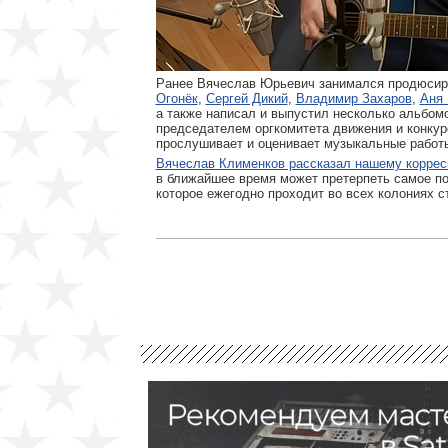
Ранее Вячеслав Юрьевич занимался продюсиро
Огонёк
,
Сергей Дикий
,
Владимир Захаров
,
Аня 
а также написал и выпустил несколько альбом
председателем оргкомитета движения и конкур
прослушивает и оценивает музыкальные работ
Вячеслав Клименков рассказал нашему коррес
в ближайшее время может претерпеть самое п
которое ежегодно проходит во всех колониях ст