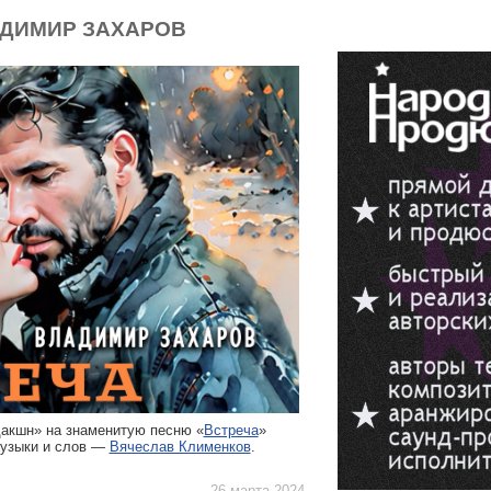
АДИМИР ЗАХАРОВ
дакшн» на знаменитую песню «
Встреча
»
музыки и слов —
Вячеслав Клименков
.
26 марта 2024