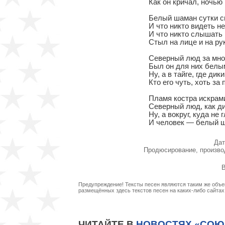
Как он кричал, ночью 
Белый шаман сутки си
И что никто видеть не 
И что никто слышать 
Стыл на лице и на рук
Северный люд за много
Был он для них белым
Ну, а в тайге, где дик
Кто его чуть, хоть за 
Пламя костра искрами 
Северный люд, как дик
Ну, а вокруг, куда не 
И человек — белый ш
Дат
Продюсирование, произво
В
Предупреждение! Тексты песен являются таким же объек
размещённых здесь текстов песен на каких-либо сайта
ЧИТАЙТЕ В
НОВОСТЯХ «СОЮ