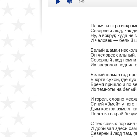
0:00
Пламя костра искрами 
Северный люд, как дик
Ну, а вокруг, куда не 
И человек — белый ша
Белый шаман несколько
Он человек сильный, 
Северный люд помнит, 
Их зверолов поднял ег
Белый шаман год прол
В юрте сухой, где дух
Время пришло и по вес
Из темноты на белый 
И горел, словно месяц
Синий «Змей» у него н
Дым костра взмыл, ка
Полетел в край безум
С тех самых пор жил о
И добывал здесь сам 
Северный люд там, где