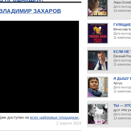
Лера Огонё
Дата выхода
 ВЛАДИМИР ЗАХАРОВ
10 компози
ГУЛЯЩИЕ
Вячеслав К
Дата выход
11 компози
ЕСЛИ НЕ
Евгений Ро
Дата выход
11 компози
Я ДЫШУ 
Артур
Дата выхода
11 компози
ТЫ — ЭТ
дуэт «Не у
Дата выхода
Трек доступен на
всех цифровых площадках
.
12 компози
2 апреля 2024