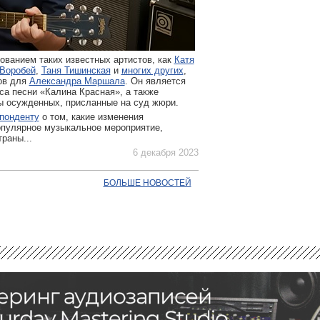
ванием таких известных артистов, как
Катя
Воробей
,
Таня Тишинская
и
многих других
,
ов для
Александра Маршала
. Он является
са песни «Калина Красная», а также
ы осужденных, присланные на суд жюри.
понденту
о том, какие изменения
опулярное музыкальное мероприятие,
раны...
6 декабря 2023
БОЛЬШЕ НОВОСТЕЙ