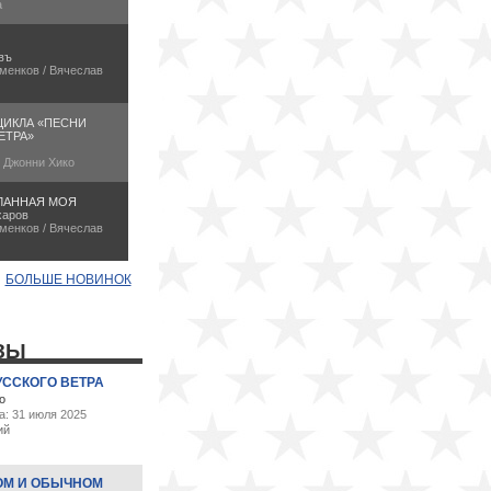
а
въ
менков / Вячеслав
ЦИКЛА «ПЕСНИ
ЕТРА»
/ Джонни Хико
ЛАННАЯ МОЯ
харов
менков / Вячеслав
БОЛЬШЕ НОВИНОК
ЗЫ
УССКОГО ВЕТРА
о
а: 31 июля 2025
ий
ОМ И ОБЫЧНОМ