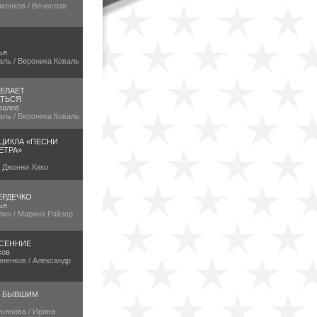
менков / Вячеслав
ья
аль / Вероника Коваль
ЕЛАЕТ
ТЬСЯ
валов
аль / Вероника Коваль
 ЦИКЛА «ПЕСНИ
ЕТРА»
/ Джонни Хико
ЕРДЕЧКО
ья
лин / Марина Райзер
СЕННИЕ
сов
ненков / Александр
Е БЫВШИМ
ьянова / Ирина