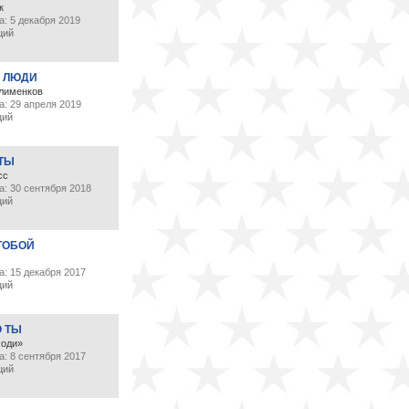
к
: 5 декабря 2019
ций
 ЛЮДИ
лименков
а: 29 апреля 2019
ций
 ТЫ
сс
а: 30 сентября 2018
ций
ТОБОЙ
: 15 декабря 2017
ций
О ТЫ
ходи»
: 8 сентября 2017
ций