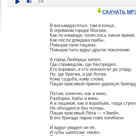
0:00
СКАЧАТЬ MP
В восьмидесятых, там в конце,

В огромном городе Москве,

Как по команде, понеслось лихое время.

Как после дождика грибы,

Повырастали пацаны,

Повырастало вдруг другое поколение.

А город Люберцы кипел,

Где справедляк, где беспредел,

Кто воровал, а кто «качался» до упаду.

Ну, где братва, а где ботва,

Кому судьба, кому слова,

Пацан красивый принял дерзкую бригаду.
Потом, конечно, как в кино,

Разборки, бабы и вино,

А в пацанов, как в воробьёв, тогда стреля
Не обходился без потерь,

Пацан красивый Лёха — «Змей»,

В его бригаде парни тоже погибали.

И вдруг увидел он её,

И губы шёпотом: «моё»,
