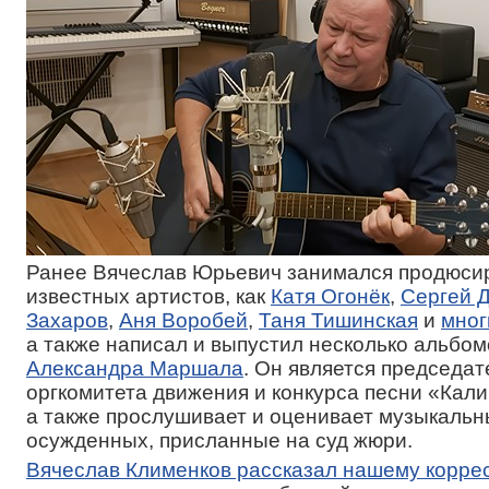
Ранее Вячеслав Юрьевич занимался продюси
известных артистов, как
Катя Огонёк
,
Сергей 
Захаров
,
Аня Воробей
,
Таня Тишинская
и
мног
а также написал и выпустил несколько альбом
Александра Маршала
. Он является председа
оргкомитета движения и конкурса песни «Кали
а также прослушивает и оценивает музыкаль
осужденных, присланные на суд жюри.
Вячеслав Клименков рассказал нашему корре