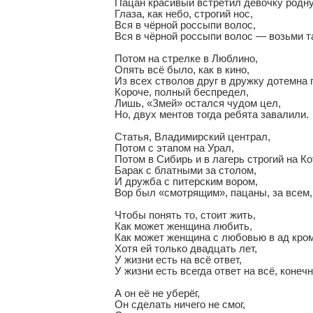
Пацан красивый встретил девочку родну
Глаза, как небо, строгий нос,

Вся в чёрной россыпи волос,

Вся в чёрной россыпи волос — возьми та
Потом на стрелке в Люблино,

Опять всё было, как в кино,

Из всех стволов друг в дружку дотемна п
Короче, полный беспредел,

Лишь, «Змей» остался чудом цел,

Но, двух ментов тогда ребята завалили.

Статья, Владимирский централ,

Потом с этапом на Урал,

Потом в Сибирь и в лагерь строгий на Кот
Барак с блатными за столом,

И дружба с питерским вором,

Вор был «смотрящим», пацаны, за всем, 
Чтобы понять то, стоит жить,

Как может женщина любить,

Как может женщина с любовью в ад кро
Хотя ей только двадцать лет,

У жизни есть на всё ответ,

У жизни есть всегда ответ на всё, конечно
А он её не уберёг,

Он сделать ничего не смог,
