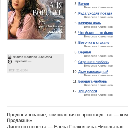
Вечер
Вячеслав Клименков
Куда уходят поезда
Вячеслав Клименков
Каждую ночь
Вячеслав Клименков
Что было — то было
Вячеслав Клименков
Веточка в стакане
Вячеслав Клименков
Верная
Вячеслав Клименков
Вышел в апреле 2004 года.
Звучание —
Странная любовь
Вячеслав Клименков
КСП 21-2004
Дым пароходный
Вячеслав Клименков
Бродяга-любовь
Вячеслав Клименков
Три дороги
Вячеслав Клименков
Продюсирование, компиляция и производство — ко
Продакшн»
Директор проекта — Елена Подколзина-Никольская