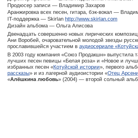
Продюсер записи — Владимир Захаров
Аранжировка всех песен, гитара, бэк-вокал — Влади
IT-поддержка — Skirlan
http://www.skirlan.com
Дизайн альбома — Ольга Алисова
Двенадцать совершенно новых лирических композиц
Ани Воробей, очаровательной молодой звезды русск
прославившейся участием в
аудиосериале «Котуйск
В 2003 году компания «Союз Продакшн» выпустила т
лучших песен певицы «Белая роза» и «Новое и лучш
избранных песен «
Котуйской истории
», первого аль
рассказы
» и из лагерной аудиоистории «
Отец Арсен
«
Алёшкина любовь
» (2004) — второй сольный аль