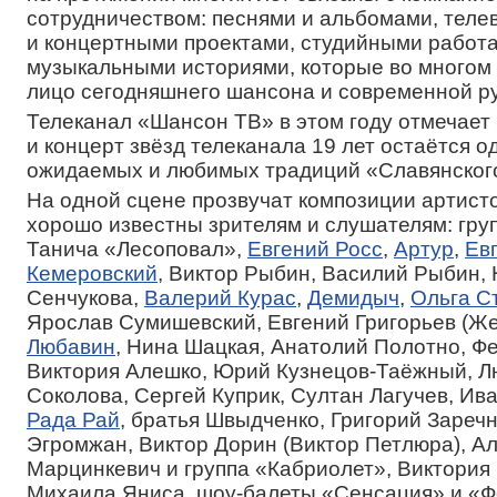
сотрудничеством: песнями и альбомами, тел
и концертными проектами, студийными работа
музыкальными историями, которые во многом
лицо сегодняшнего шансона и современной ру
Телеканал «Шансон ТВ» в этом году отмечает 
и концерт звёзд телеканала 19 лет остаётся о
ожидаемых и любимых традиций «Славянского
На одной сцене прозвучат композиции артисто
хорошо известны зрителям и слушателям: гру
Танича «Лесоповал»,
Евгений Росс
,
Артур
,
Ев
Кемеровский
, Виктор Рыбин, Василий Рыбин,
Сенчукова,
Валерий Курас
,
Демидыч
,
Ольга С
Ярослав Сумишевский, Евгений Григорьев (Же
Любавин
, Нина Шацкая, Анатолий Полотно, Ф
Виктория Алешко, Юрий Кузнецов-Таёжный, 
Соколова, Сергей Куприк, Султан Лагучев, Ив
Рада Рай
, братья Швыдченко, Григорий Зареч
Эгромжан, Виктор Дорин (Виктор Петлюра), А
Марцинкевич и группа «Кабриолет», Виктория 
Михаила Яниса, шоу-балеты «Сенсация» и «Ф