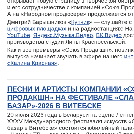
открывает новую страницу в творческой биог
и его сотрудничестве с компанией «Союз Про
А на «Народном продюсере» продолжается от
Дмитрий Барышников «
Купчик
» — слушайте с
цифровых площадках
и на радиостанциях! На
YouTube
,
Яндекс.Музыка.Видео
,
ВК.Видео
дос
производства студии Лины Красносельской.
Как и все премьеры «Союз Продакшн», новинк
выпуска начинает звучать в эфире нашего
инт
«Калина Красная»
.
ПЕСНИ И АРТИСТЫ КОМПАНИИ «
ПРОДАКШН» НА ФЕСТИВАЛЕ «СЛ
БАЗАР»-2026 В ВИТЕБСКЕ
20 июля 2026 года в Беларуси на сцене Летн
XXXV Международного фестиваля искусств «
базар в Витебске» состоится юбилейный гала