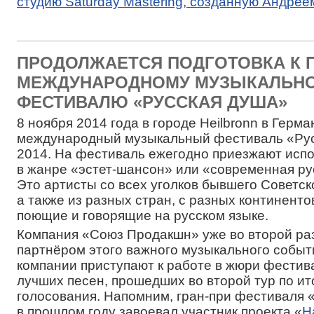
студию Saturday Mastering, созданную Андре
ПРОДОЛЖАЕТСЯ ПОДГОТОВКА К 
МЕЖДУНАРОДНОМУ МУЗЫКАЛЬН
ФЕСТИВАЛЮ «РУССКАЯ ДУША»
8 ноября 2014 года в городе Heilbronn в Герм
международный музыкальный фестиваль «Ру
2014. На фестиваль ежегодно приезжают исп
в жанре «эстет-шансон» или «современная ру
Это артисты со всех уголков бывшего Советск
а также из разных стран, с разных континентов
поющие и говорящие на русском языке.
Компания «Союз Продакшн» уже во второй ра
партнёром этого важного музыкального собы
компании приступают к работе в жюри фестив
лучших песен, прошедших во второй тур по ит
голосования. Напомним, гран-при фестиваля 
в прошлом году завоевал участник проекта «
Н