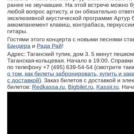
ранее не звучавшие. На этой встрече можно б
любой вопрос артисту, и он обязательно ответи
эксклюзивной акустической программе Артур б
аккомпанемент клавиш, контрабаса, перкуссии
гитары.
Гостями этого концерта с новыми песнями ст
Бандера
и
Рада Рай
!
Адрес: Таганский тупик, дом 3. 5 минут пешком
Таганская-кольцевая. Начало в 19:00. Справки
по телефону +7 (495) 639-54-54 (смотрите та
о том, как билеты забронировать, купить и зак
с доставкой
). Заказ билетов с доставкой и эл
билетов:
Redkassa.ru
,
Bigbilet.ru
,
Kassir.ru
. Нач