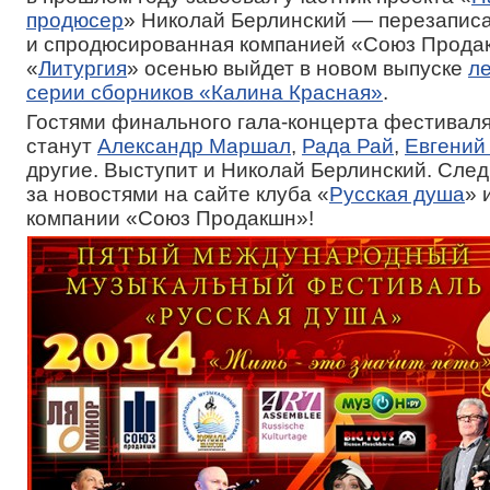
продюсер
» Николай Берлинский — перезапис
и спродюсированная компанией «Союз Продак
«
Литургия
» осенью выйдет в новом выпуске
л
серии сборников «Калина Красная»
.
Гостями финального гала-концерта фестиваля
станут
Александр Маршал
,
Рада Рай
,
Евгений
другие. Выступит и Николай Берлинский. Сле
за новостями на сайте клуба «
Русская душа
» 
компании «Союз Продакшн»!