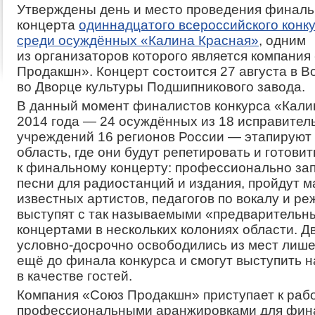
Утверждены день и место проведения финальн
концерта
одиннадцатого всероссийского конк
среди осуждённых «Калина Красная»
, одним
из организаторов которого является компания
Продакшн». Концерт состоится 27 августа в В
во Дворце культуры Подшипникового завода.
В данный момент финалистов конкурса «Кали
2014 года — 24 осуждённых из 18 исправител
учреждений 16 регионов России — этапируют
область, где они будут репетировать и готовит
к финальному концерту: профессионально за
песни для радиостанций и издания, пройдут м
известных артистов, педагогов по вокалу и р
выступят с так называемыми «предварительн
концертами в нескольких колониях области. Д
условно-досрочно освободились из мест лиш
ещё до финала конкурса и смогут выступить н
в качестве гостей.
Компания «Союз Продакшн» приступает к раб
профессиональными аранжировками для фин