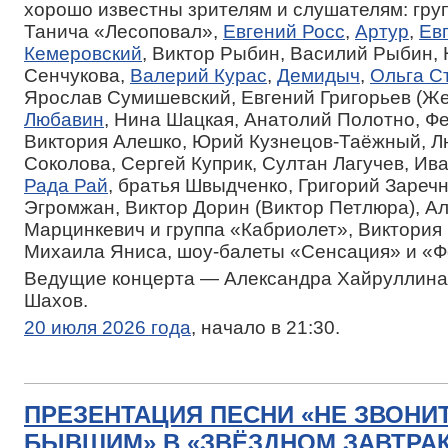
хорошо известны зрителям и слушателям: гру
Танича «Лесоповал»,
Евгений Росс
,
Артур
,
Ев
Кемеровский
, Виктор Рыбин, Василий Рыбин,
Сенчукова,
Валерий Курас
,
Демидыч
,
Ольга С
Ярослав Сумишевский, Евгений Григорьев (Же
Любавин
, Нина Шацкая, Анатолий Полотно, Ф
Виктория Алешко, Юрий Кузнецов-Таёжный, 
Соколова, Сергей Куприк, Султан Лагучев, Ив
Рада Рай
, братья Швыдченко, Григорий Зареч
Эгромжан, Виктор Дорин (Виктор Петлюра), А
Марцинкевич и группа «Кабриолет», Виктория 
Михаила Яниса, шоу-балеты «Сенсация» и «Ф
Ведущие концерта — Александра Хайруллина
Шахов.
20 июля 2026 года
, начало в 21:30.
ПРЕЗЕНТАЦИЯ ПЕСНИ «НЕ ЗВОНИ
БЫВШИМ» В «ЗВЁЗДНОМ ЗАВТРА