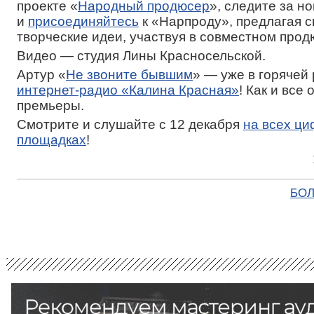
проекте «
Народный продюсер
», следите за н
и
присоединяйтесь
к «Нарпроду», предлагая с
творческие идеи, участвуя в совместном про
Видео — студия Лины Красносельской.
Артур «
Не звоните бывшим
» — уже в горячей
интернет-радио «Калина Красная»
! Как и все
премьеры.
Смотрите и слушайте с 12 декабря
на всех ц
площадках
!
БОЛ