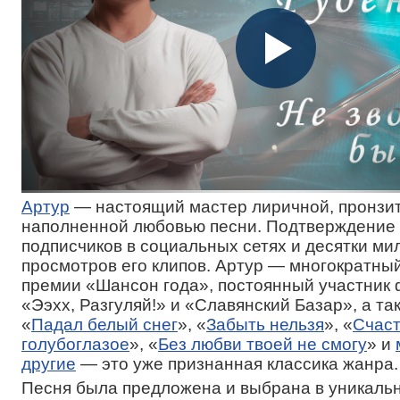
Артур
— настоящий мастер лиричной, пронзи
наполненной любовью песни. Подтверждение
подписчиков в социальных сетях и десятки ми
просмотров его клипов. Артур — многократны
премии «Шансон года», постоянный участник
«Ээхх, Разгуляй!» и «Славянский Базар», а так
«
Падал белый снег
», «
Забыть нельзя
», «
Счаст
голубоглазое
», «
Без любви твоей не смогу
» и
другие
— это уже признанная классика жанра.
Песня была предложена и выбрана в уникальн