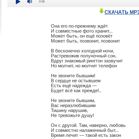
0:00
СКАЧАТЬ MP
Она его по-прежнему ждёт

И совместные фото хранит...

Может быть, он ещё позовёт

Может быть, позвонит, позвонит

В бесконечно холодной ночи,

Растревожив полуночный сон,

Вдруг знакомый рингтон зазвучит

Но молчит, но молчит телефон

Не звоните бывшим!

В сердце не остывшем

Есть ещё надежда —

Будет всё как прежде!..

Не звоните бывшим,

Вас неразлюбившим

Тишину нарушив,

Не тревожьте душу!

Он с другой. Там, наверно, любовь

И совместно налаженный быт...

Время лечит — такой есть закон
