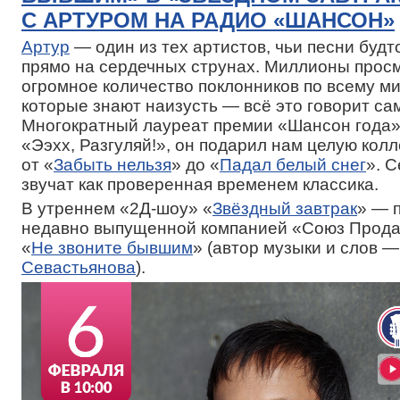
С АРТУРОМ НА РАДИО «ШАНСОН»
Артур
— один из тех артистов, чьи песни буд
прямо на сердечных струнах. Миллионы просм
огромное количество поклонников по всему мир
которые знают наизусть — всё это говорит сам
Многократный лауреат премии «Шансон года»
«Ээхх, Разгуляй!», он подарил нам целую кол
от «
Забыть нельзя
» до «
Падал белый снег
». 
звучат как проверенная временем классика.
В утреннем «2Д-шоу» «
Звёздный завтрак
» — 
недавно выпущенной компанией «Союз Прода
«
Не звоните бывшим
» (автор музыки и слов 
Севастьянова
).