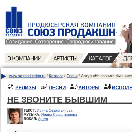
www.so-production.ru
/
Каталог
/
Песни
/ Артур «Не звоните бывшим»
РЕЛИЗЫ
ПЕСНИ
АВТОРЫ
ИСПОЛ
НЕ ЗВОНИТЕ БЫВШИМ
ТЕКСТ:
Ирина Севастьянова
МУЗЫКА:
Ирина Севастьянова
ВОКАЛ:
Артур