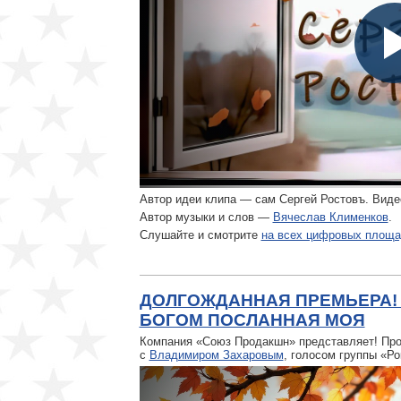
Автор идеи клипа — сам Сергей Ростовъ. Вид
Автор музыки и слов —
Вячеслав Клименков
.
Слушайте и смотрите
на всех цифровых площа
ДОЛГОЖДАННАЯ ПРЕМЬЕРА!
БОГОМ ПОСЛАННАЯ МОЯ
Компания «Союз Продакшн» представляет! Пр
с
Владимиром Захаровым
, голосом группы «Ро