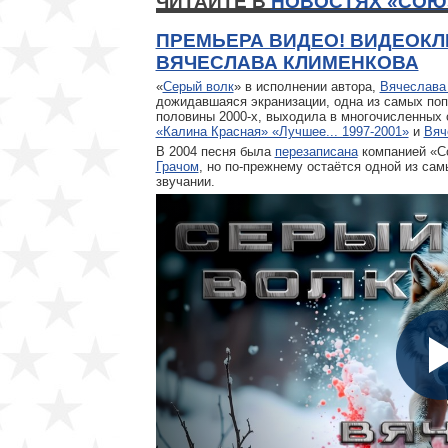
ЧИТАЙТЕ В
НОВОСТЯХ «СОЮ
ПРЕМЬЕРА ВИДЕО! ВИДЕОКЛ
ВЯЧЕСЛАВА КЛИМЕНКОВА
«
Серый волк
» в исполнении автора,
Вячеслава
дожидавшаяся экранизации, одна из самых поп
половины 2000-х, выходила в многочисленных 
«Калина Красная» «Лучшее... 1997-2001»
и
Вяч
В 2004 песня была
перезаписана
компанией «Со
Грачом
, но по-прежнему остаётся одной из с
звучании.