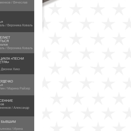
менков / Вячеслав
ья
аль / Вероника Коваль
ЕЛАЕТ
ТЬСЯ
валов
аль / Вероника Коваль
 ЦИКЛА «ПЕСНИ
ЕТРА»
/ Джонни Хико
ЕРДЕЧКО
ья
лин / Марина Райзер
СЕННИЕ
сов
ненков / Александр
Е БЫВШИМ
ьянова / Ирина