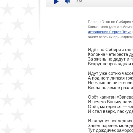
0:00
Песня «Этап по Сибири» 
Клименкова (для альбома
исполнении Сергея Ткача
обеих версиях принадле
Идёт по Сибири этап 
Колонна четыреста ду
За жизнь не дадут и пя
Вокруг непроглядная 
Идут уже сотню часов,
А под ноги липкая гряз
Не слышно ни стонов,
Весна по земле разли
Орёт капитан «Запевай
И нечего Ваньку валят
Орёт, матерится — «да
И стал вверх, паскуда
И вдруг из последних 
Запел паренёк молод
Тут дождичек заморос