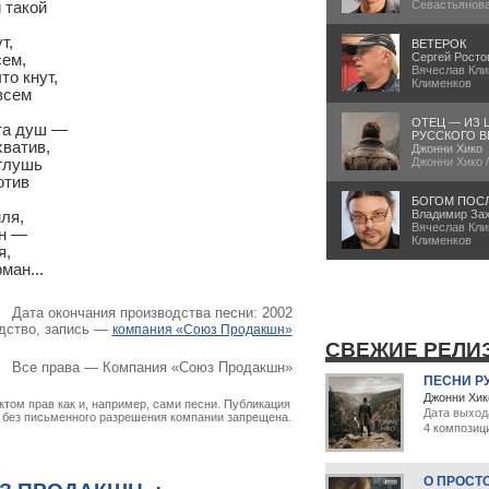
Севастьянов
такой

,

ВЕТЕРОК
Сергей Росто
ем,

Вячеслав Кли
о кнут,

Клименков
всем

ОТЕЦ — ИЗ 
а душ —

РУССКОГО В
ватив,

Джонни Хико
Джонни Хико 
глушь

тив

БОГОМ ПОС
Владимир За
я,

Вячеслав Кли
н —

Клименков
,

ман...
Дата окончания производства песни: 2002
дство, запись —
компания «Союз Продакшн»
СВЕЖИЕ РЕЛИ
Все права — Компания «Союз Продакшн»
ПЕСНИ Р
Джонни Хик
том прав как и, например, сами песни. Публикация
Дата выход
х без письменного разрешения компании запрещена.
4 композиц
О ПРОСТ