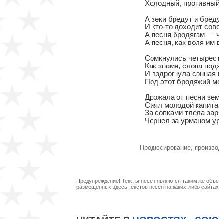
Холодный, противный 
А зеки бредут и бредут
И кто-то доходит совс
А песня бродягам — чт
А песня, как воля им 
Сомкнулись четырест
Как знамя, слова подх
И вздрогнула сонная 
Под этот бродяжий мо
Дрожала от песни земл
Сиял молодой капита
За сопками тлела заря
Чернел за урманом ур
Продюсирование, произво
Предупреждение! Тексты песен являются таким же объек
размещённых здесь текстов песен на каких-либо сайта