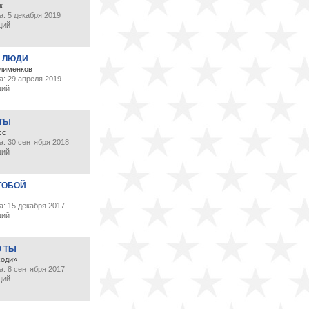
к
: 5 декабря 2019
ций
 ЛЮДИ
лименков
а: 29 апреля 2019
ций
 ТЫ
сс
а: 30 сентября 2018
ций
ТОБОЙ
: 15 декабря 2017
ций
О ТЫ
ходи»
: 8 сентября 2017
ций