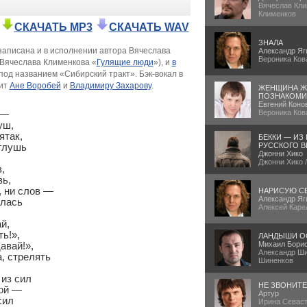
Вячеслав Кли
Клименков
СКАЧАТЬ MP3
СКАЧАТЬ WAV
ЗНАЛА
записана и в исполнении автора Вячеслава
Александр Яг
Вероника Ков
 Вячеслава Клименкова «
Гулящие люди
»), и
в
под названием «Сибирский тракт». Бэк-вокал в
жит
Ане Воробей
и
Владимиру Захарову
.
ЖЕНЩИНА Ж
ПОЗНАКОМИ
Евгений Коно
Вероника Ков
—

ш,

так,

БЕККИ — ИЗ
РУССКОГО В
глушь

Джонни Хико
Джонни Хико 


ь,

 ни слов —

НАРИСУЮ С
Александр Яг
лась

Алексей Каре
,

ь!»,

ЛАНДЫШИ О
Михаил Бори
вай!»,

Александр Ши
, стрелять

Шиненков
из сил

НЕ ЗВОНИТ
ой —

Артур
ил

Ирина Севаст