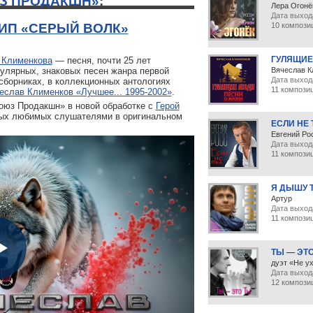
З ПРОДАКШН»
:
Лера Огонё
Дата выхода
ИП «СЕРЫЙ ВОЛК»
10 компози
ГУЛЯЩИЕ
 Клименкова
— песня, почти 25 лет
улярных, знаковых песен жанра первой
Вячеслав К
Дата выход
сборниках, в коллекционных антологиях
11 компози
еслав Клименков «Лучшее... 1995-2002»
.
юз Продакшн» в новой обработке с
Герой
амых любимых слушателями в оригинальном
ЕСЛИ НЕ
Евгений Ро
Дата выход
11 компози
Я ДЫШУ 
Артур
Дата выхода
11 компози
ТЫ — ЭТ
дуэт «Не у
Дата выхода
12 компози