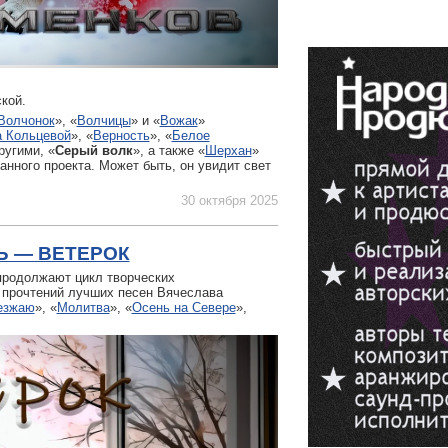
кой.
Волчонок
», «
Волчицы
» и «
Вожак
»
 Кольцевой
», «
Верность
», «
Белое
ругими, «
Серый волк
», а также «
Шерхан
»
анного проекта. Может быть, он увидит свет
30 октября 2025
Ъ — ВЕТЕРОК
родолжают цикл творческих
 прочтений лучших песен Вячеслава
езжаю
», «
Молитва
», «
Осень на Севере
»,