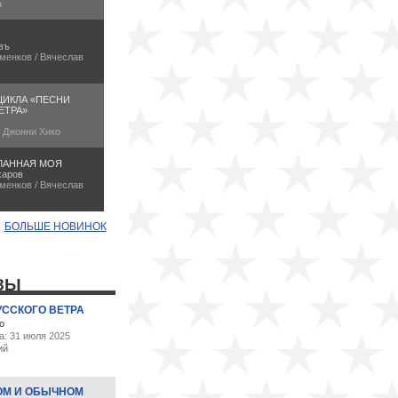
а
въ
менков / Вячеслав
ЦИКЛА «ПЕСНИ
ЕТРА»
/ Джонни Хико
ЛАННАЯ МОЯ
харов
менков / Вячеслав
БОЛЬШЕ НОВИНОК
ЗЫ
УССКОГО ВЕТРА
о
а: 31 июля 2025
ий
ОМ И ОБЫЧНОМ