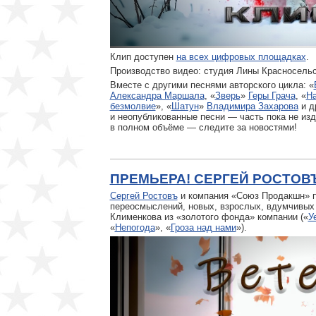
Клип доступен
на всех цифровых площадках
.
Производство видео: студия Лины Красносельс
Вместе с другими песнями авторского цикла: «
Александра Маршала
, «
Зверь
»
Геры Грача
, «
На
безмолвие
», «
Шатун
»
Владимира Захарова
и д
и неопубликованные песни — часть пока не изд
в полном объёме — следите за новостями!
ПРЕМЬЕРА! СЕРГЕЙ РОСТОВ
Сергей Ростовъ
и компания «Союз Продакшн» п
переосмыслений, новых, взрослых, вдумчивых
Клименкова из «золотого фонда» компании («
У
«
Непогода
», «
Гроза над нами
»).