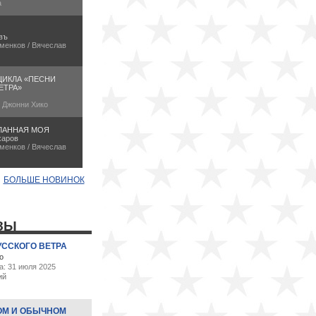
а
въ
менков / Вячеслав
ЦИКЛА «ПЕСНИ
ЕТРА»
/ Джонни Хико
ЛАННАЯ МОЯ
харов
менков / Вячеслав
БОЛЬШЕ НОВИНОК
ЗЫ
УССКОГО ВЕТРА
о
а: 31 июля 2025
ий
ОМ И ОБЫЧНОМ