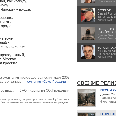
н, как колоду,

Севастьянов
ому.

Чироки» у входа,

ВЕТЕРОК
Сергей Росто
Вячеслав Кли
ироде,

Клименков
ся дел,

ороде,

ОТЕЦ — ИЗ 


РУССКОГО В
Джонни Хико
в зоне,

Джонни Хико 
любил.

ия «в законе»,

БОГОМ ПОС
Владимир За
Вячеслав Кли
праведливый,

Клименков
е Москва.

 красиво,

а окончания производства песни: март 2002
дство, запись —
компания «Союз Продакшн»
СВЕЖИЕ РЕЛИ
ПЕСНИ Р
се права — ЗАО «Компания СО.Продакшн»
Джонни Хик
Дата выход
том прав как и, например, сами песни. Публикация
4 композиц
х без письменного разрешения компании запрещена.
О ПРОСТ