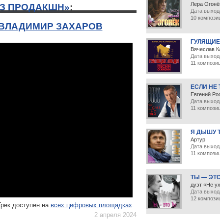
Лера Огонё
З ПРОДАКШН»
:
Дата выхода
10 компози
 ВЛАДИМИР ЗАХАРОВ
ГУЛЯЩИЕ
Вячеслав К
Дата выход
11 компози
ЕСЛИ НЕ
Евгений Ро
Дата выход
11 компози
Я ДЫШУ 
Артур
Дата выхода
11 компози
ТЫ — ЭТ
дуэт «Не у
Дата выхода
12 компози
Трек доступен на
всех цифровых площадках
.
2 апреля 2024