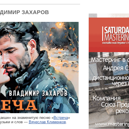
АДИМИР ЗАХАРОВ
дакшн» на знаменитую песню «
Встреча
»
музыки и слов —
Вячеслав Клименков
.