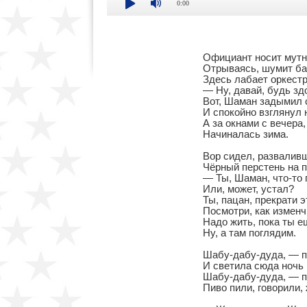
0:00
Официант носит мутно
Отрываясь, шумит ба
Здесь лабает оркестри
— Ну, давай, будь здо
Вот, Шаман задымил с
И спокойно взглянул н
А за окнами с вечера, 
Начиналась зима.

Вор сидел, разваливш
Чёрный перстень на п
— Ты, Шаман, что-то г
Или, может, устал?

Ты, пацан, прекрати 
Посмотри, как изменчи
Надо жить, пока ты е
Ну, а там поглядим.

Шабу-дабу-дуда, — пе
И светила сюда ночь 
Шабу-дабу-дуда, — п
Пиво пили, говорили, 