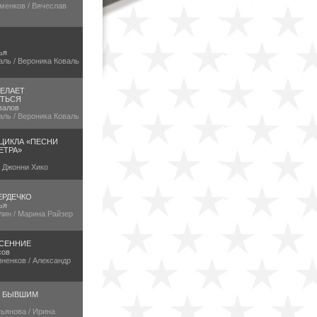
менков / Вячеслав
ья
аль / Вероника Коваль
ЕЛАЕТ
ТЬСЯ
валов
аль / Вероника Коваль
 ЦИКЛА «ПЕСНИ
ЕТРА»
/ Джонни Хико
ЕРДЕЧКО
ья
лин / Марина Райзер
СЕННИЕ
сов
ненков / Александр
Е БЫВШИМ
ьянова / Ирина