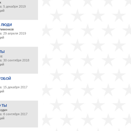
к
: 5 декабря 2019
ций
 ЛЮДИ
лименков
а: 29 апреля 2019
ций
 ТЫ
сс
а: 30 сентября 2018
ций
ТОБОЙ
: 15 декабря 2017
ций
О ТЫ
ходи»
: 8 сентября 2017
ций