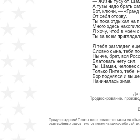
— Жизнь тусуют, Шама
А тузы надо брать сам
Вот, ключи, — «Гранд 
От себя оторву.

Ты пока отдыхал на пр
Много здесь накопило
Я хочу, чтоб в моём ог
Ты за всем приглядел.
Я тебя разглядел ещё 
Словно сына, тебя по
Нынче, брат, вся Росс
Блатовать нету сил.

Ты, Шаман, человек с
Только Питер, тебе, н
Вор поднялся и вышел
Начиналась зима.
Дат
Продюсирование, произво
В
Предупреждение! Тексты песен являются таким же объек
размещённых здесь текстов песен на каких-либо сайта