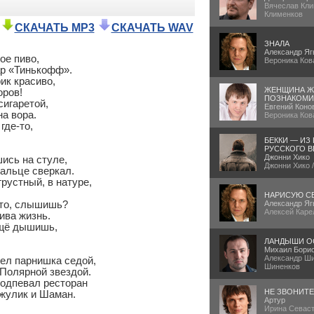
Вячеслав Кли
Клименков
СКАЧАТЬ MP3
СКАЧАТЬ WAV
ЗНАЛА
Александр Яг
е пиво,

Вероника Ков
р «Тинькофф».

к красиво,

ЖЕНЩИНА Ж
ров!

ПОЗНАКОМИ
игаретой,

Евгений Коно
а вора.

Вероника Ков
где-то,

БЕККИ — ИЗ
РУССКОГО В
Джонни Хико
ись на стуле,

Джонни Хико 
альце сверкал.

рустный, в натуре,

НАРИСУЮ С
это, слышишь?

Александр Яг
Алексей Каре
ва жизнь.

щё дышишь,

ЛАНДЫШИ О
Михаил Бори
Александр Ши
л парнишка седой,

Шиненков
Полярной звездой. 

одпевал ресторан

НЕ ЗВОНИТ
жулик и Шаман.

Артур
Ирина Севаст