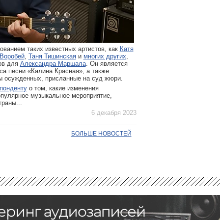
ванием таких известных артистов, как
Катя
Воробей
,
Таня Тишинская
и
многих других
,
ов для
Александра Маршала
. Он является
са песни «Калина Красная», а также
ы осужденных, присланные на суд жюри.
понденту
о том, какие изменения
опулярное музыкальное мероприятие,
раны...
6 декабря 2023
БОЛЬШЕ НОВОСТЕЙ