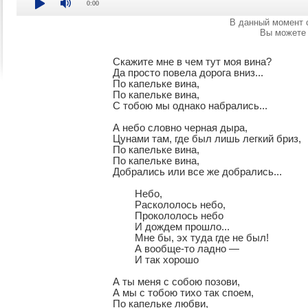
0:00
В данный момент 
Вы можете 
Скажите мне в чем тут моя вина?

Да просто повела дорога вниз...

По капельке вина, 

По капельке вина, 

С тобою мы однако набрались...

А небо словно черная дыра,

Цунами там, где был лишь легкий бриз,

По капельке вина,

По капельке вина,

Добрались или все же добрались...

	Небо,

	Раскололось небо,

	Прокололось небо

	И дождем прошло...

	Мне бы, эх туда где не был!

	А вообще-то ладно —

	И так хорошо

А ты меня с собою позови,

А мы с тобою тихо так споем,

По капельке любви,
