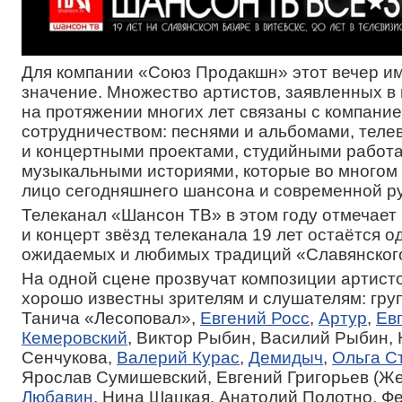
Для компании «Союз Продакшн» этот вечер и
значение. Множество артистов, заявленных в
на протяжении многих лет связаны с компани
сотрудничеством: песнями и альбомами, тел
и концертными проектами, студийными работа
музыкальными историями, которые во многом
лицо сегодняшнего шансона и современной ру
Телеканал «Шансон ТВ» в этом году отмечает 
и концерт звёзд телеканала 19 лет остаётся о
ожидаемых и любимых традиций «Славянского
На одной сцене прозвучат композиции артисто
хорошо известны зрителям и слушателям: гру
Танича «Лесоповал»,
Евгений Росс
,
Артур
,
Ев
Кемеровский
, Виктор Рыбин, Василий Рыбин,
Сенчукова,
Валерий Курас
,
Демидыч
,
Ольга С
Ярослав Сумишевский, Евгений Григорьев (Же
Любавин
, Нина Шацкая, Анатолий Полотно, Ф