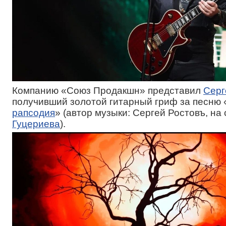
Компанию «Союз Продакшн» представил
Серг
получивший золотой гитарный гриф за песню 
рапсодия
» (автор музыки: Сергей Ростовъ, на
Гуцериева
).