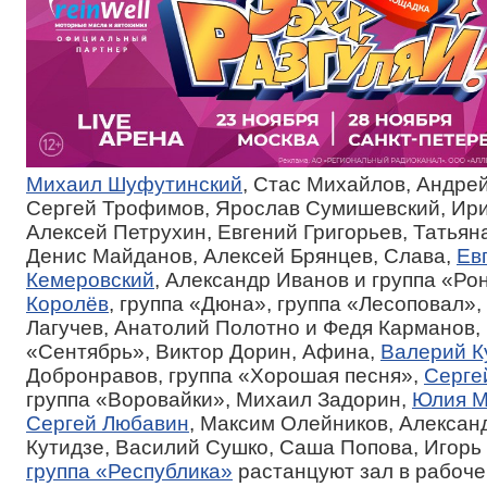
Михаил Шуфутинский
, Стас Михайлов, Андре
Сергей Трофимов, Ярослав Сумишевский, Ири
Алексей Петрухин, Евгений Григорьев, Татьяна
Денис Майданов, Алексей Брянцев, Слава,
Ев
Кемеровский
, Александр Иванов и группа «Ро
Королёв
, группа «Дюна», группа «Лесоповал»,
Лагучев, Анатолий Полотно и Федя Карманов, 
«Сентябрь», Виктор Дорин, Афина,
Валерий К
Добронравов, группа «Хорошая песня»,
Серге
группа «Воровайки», Михаил Задорин,
Юлия М
Сергей Любавин
, Максим Олейников, Александ
Кутидзе, Василий Сушко, Саша Попова, Игорь
группа «Республика»
растанцуют зал в рабоче