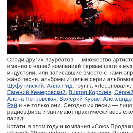
Среди других лауреатов — множество артист
именно с нашей компанией первые шаги в му
индустрии, или записавшие вместе с нами о
жанр песни, альбомы и целые серии альбомо
Шуфутинский
,
Алла Рид
, группа «Лесоповал»,
Евгений Кемеровский
,
Виктор Королёв
,
Серге
Алёна Петровская
,
Валерий Курас
,
Александр
Рай
и не только они. Сегодня их песни — лиц
радиоэфира и занимают практически весь еж
парад!
Кстати, в этом году и компания «Союз Продак
юбилей: 30 лет работы в шоу-бизнесе. Полёт