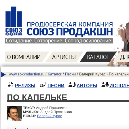
www.so-production.ru
/
Каталог
/
Песни
/ Валерий Курас «По капельк
РЕЛИЗЫ
ПЕСНИ
АВТОРЫ
ИСПОЛ
ПО КАПЕЛЬКЕ
ТЕКСТ:
Андрей Пряжников
МУЗЫКА:
Андрей Пряжников
ВОКАЛ:
Валерий Курас