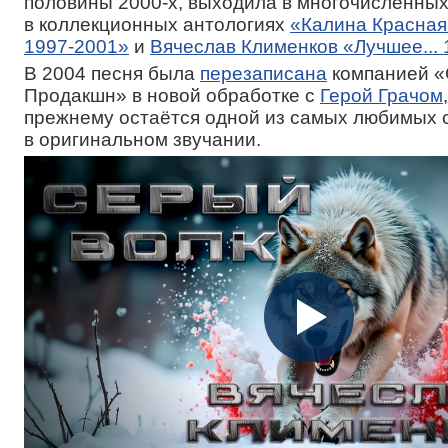
половины 2000-х, выходила в многочисленных
в коллекционных антологиях
«Калина Красная
1997-2001»
и
Вячеслав Клименков «Лучшее...
В 2004 песня была
перезаписана
компанией 
Продакшн» в новой обработке с
Герой Грачом
прежнему остаётся одной из самых любимых
в оригинальном звучании.