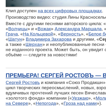
Клип доступен
на всех цифровых площадках
.
Производство видео: студия Лины Красносель
Вместе с другими песнями авторского цикла: «
«
Волчицы
» и «
Вожак
»
Александра Маршала
, 
Грача
, «
На Кольцевой
», «
Верность
», «
Белое б
«
Шатун
»
Владимира Захарова
и другими, «
Се
а также «
Шерхан
» и неопубликованные песни 
не изданного проекта. Может быть, он увидит 
объёме — следите за новостями!
ПРЕМЬЕРА! СЕРГЕЙ РОСТОВЪ — 
Сергей Ростовъ
и компания «Союз Продакшн»
цикл творческих переосмыслений, новых, взр
вдумчивых прочтений лучших песен Вячеслав
«золотого фонда» компании («
Уезжаю
», «
Мол
на Севере
», «
Непогода
», «
Гроза над нами
»).