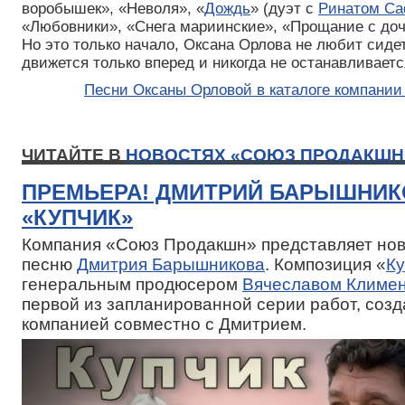
воробышек», «Неволя», «
Дождь
» (дуэт с
Ринатом С
«Любовники», «Снега мариинские», «Прощание с доч
Но это только начало, Оксана Орлова не любит сидет
движется только вперед и никогда не останавливаетс
Песни Оксаны Орловой в каталоге компани
ЧИТАЙТЕ В
НОВОСТЯХ «СОЮЗ ПРОДАКШН
ПРЕМЬЕРА! ДМИТРИЙ БАРЫШНИК
«КУПЧИК»
Компания «Союз Продакшн» представляет нов
песню
Дмитрия Барышникова
. Композиция «
Ку
генеральным продюсером
Вячеславом Климе
первой из запланированной серии работ, соз
компанией совместно с Дмитрием.