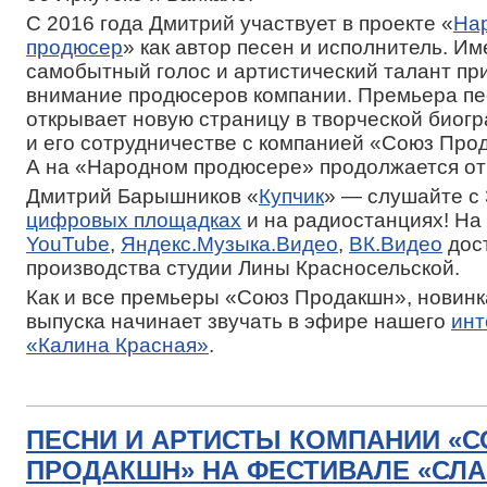
С 2016 года Дмитрий участвует в проекте «
На
продюсер
» как автор песен и исполнитель. Им
самобытный голос и артистический талант пр
внимание продюсеров компании. Премьера пе
открывает новую страницу в творческой биог
и его сотрудничестве с компанией «Союз Про
А на «Народном продюсере» продолжается от
Дмитрий Барышников «
Купчик
» — слушайте с
цифровых площадках
и на радиостанциях! На
YouTube
,
Яндекс.Музыка.Видео
,
ВК.Видео
дос
производства студии Лины Красносельской.
Как и все премьеры «Союз Продакшн», новинк
выпуска начинает звучать в эфире нашего
инт
«Калина Красная»
.
ПЕСНИ И АРТИСТЫ КОМПАНИИ «
ПРОДАКШН» НА ФЕСТИВАЛЕ «СЛ