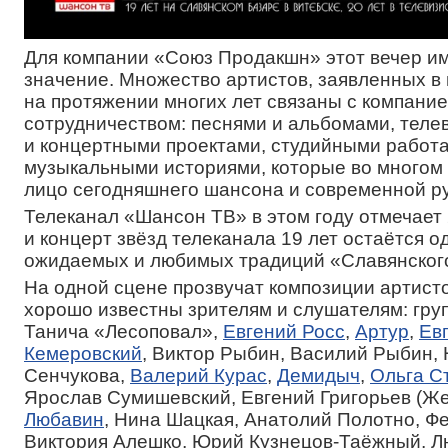
Для компании «Союз Продакшн» этот вечер и
значение. Множество артистов, заявленных в
на протяжении многих лет связаны с компани
сотрудничеством: песнями и альбомами, тел
и концертными проектами, студийными работа
музыкальными историями, которые во многом
лицо сегодняшнего шансона и современной ру
Телеканал «Шансон ТВ» в этом году отмечает 
и концерт звёзд телеканала 19 лет остаётся о
ожидаемых и любимых традиций «Славянского
На одной сцене прозвучат композиции артисто
хорошо известны зрителям и слушателям: гру
Танича «Лесоповал»,
Евгений Росс
,
Артур
,
Ев
Кемеровский
, Виктор Рыбин, Василий Рыбин,
Сенчукова,
Валерий Курас
,
Демидыч
,
Ольга С
Ярослав Сумишевский, Евгений Григорьев (Же
Любавин
, Нина Шацкая, Анатолий Полотно, Ф
Виктория Алешко, Юрий Кузнецов-Таёжный, 