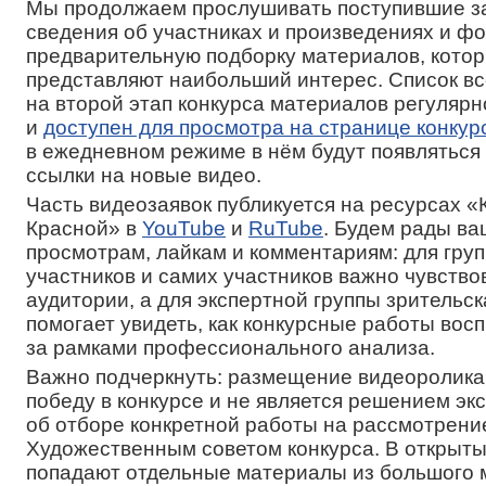
Мы продолжаем прослушивать поступившие за
сведения об участниках и произведениях и ф
предварительную подборку материалов, кото
представляют наибольший интерес. Список в
на второй этап конкурса материалов регулярн
и
доступен для просмотра на странице конкур
в ежедневном режиме в нём будут появлятьс
ссылки на новые видео.
Часть видеозаявок публикуется на ресурсах 
Красной» в
YouTube
и
RuTube
. Будем рады в
просмотрам, лайкам и комментариям: для гру
участников и самих участников важно чувств
аудитории, а для экспертной группы зрительск
помогает увидеть, как конкурсные работы во
за рамками профессионального анализа.
Важно подчеркнуть: размещение видеоролика
победу в конкурсе и не является решением эк
об отборе конкретной работы на рассмотрени
Художественным советом конкурса. В открыты
попадают отдельные материалы из большого 