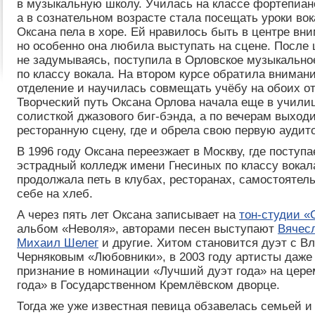
в музыкальную школу. Училась на классе фортепиан
а в сознательном возрасте стала посещать уроки вок
Оксана пела в хоре. Ей нравилось быть в центре вн
но особенно она любила выступать на сцене. После
не задумываясь, поступила в Орловское музыкальн
по классу вокала. На втором курсе обратила вниман
отделение и научилась совмещать учёбу на обоих о
Творческий путь Оксана Орлова начала еще в учил
солисткой джазового биг-бэнда, а по вечерам выхо
ресторанную сцену, где и обрела свою первую аудит
В 1996 году Оксана переезжает в Москву, где поступа
эстрадный колледж имени Гнесиных по классу вокал
продолжала петь в клубах, ресторанах, самостоятел
себе на хлеб.
А через пять лет Оксана записывает на
тон-студии 
альбом «Неволя», авторами песен выступают
Вячес
Михаил Шелег
и другие. Хитом становится дуэт с 
Черняковым «Любовники», в 2003 году артисты даже
признание в номинации «Лучший дуэт года» на цер
года» в Государственном Кремлёвском дворце.
Тогда же уже известная певица обзавелась семьей 