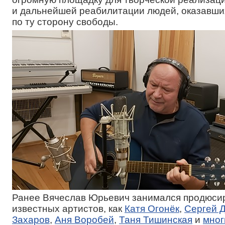
и дальнейшей реабилитации людей, оказавши
по ту сторону свободы.
Ранее Вячеслав Юрьевич занимался продюси
известных артистов, как
Катя Огонёк
,
Сергей 
Захаров
,
Аня Воробей
,
Таня Тишинская
и
мног