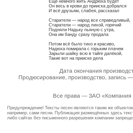
Ещё немного жить Андрюха будет

Он весь в крови до прииска добрался

И всё друзьям, слабея, рассказал

Старатели — народ все справедливый,

Старатели — народ лихой, горячий

Подняли Надьку пьяную с утра,

Она им банду сразу продала

Потом всё было тихо и красиво,

Надюха помирала с горьким плачем

Зарыли шайку всю в тайге далёкой,

Такие вот на прииске дела
Дата окончания производст
Продюсирование, производство, запись 
Все права — ЗАО «Компания
Предупреждение! Тексты песен являются таким же объектом 
например, сами песни. Публикация размещённых здесь текст
либо сайтах без письменного разрешения компании запреще