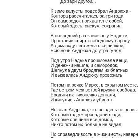
	До зари другой...

К зиме капусты подсобрал Андрюха -

Контора рассчиталась за три года

Он самородок прихватил с собой,

Который здесь, рискуя, сохранял

В последний раз завис он у Надюхи,

Проставив спирт свободному народу

А дома ждут его жена с сынишкой,

Всю ночь Андрюха до утра гулял

Под утро Надька прошмонала вещи,

И денежки нашла, и самородок,

Шепнула двум бродягам из блатных

И вызвалась Андрюху провожать

Потом на речке Мархе, в скрытом месте,

Где ветром меж ветвей кружит свобода,

Бродяги их тихонечко догнали,

И кинулись Андрюху убивать

Не знал Андрюха, что он здесь не первый
Который год уж пропадали люди,

Которые спешили все домой,

Никто потом их больше не видал

Но справедливость в жизни есть, наверно