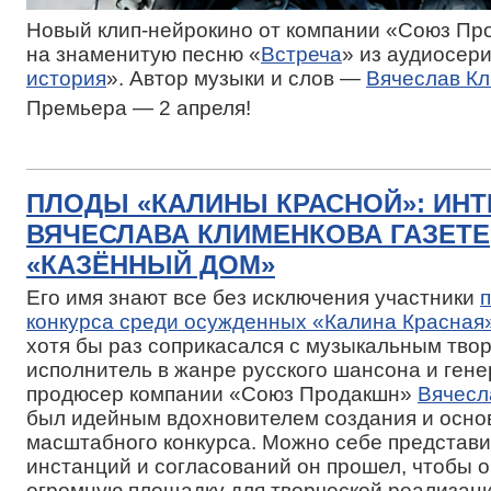
Новый клип-нейрокино от компании «Союз Пр
на знаменитую песню «
Встреча
» из аудиосер
история
». Автор музыки и слов —
Вячеслав К
Премьера — 2 апреля!
ПЛОДЫ «КАЛИНЫ КРАСНОЙ»: ИН
ВЯЧЕСЛАВА КЛИМЕНКОВА ГАЗЕТЕ
«КАЗЁННЫЙ ДОМ»
Его имя знают все без исключения участники
конкурса среди осужденных «Калина Красная
хотя бы раз соприкасался с музыкальным твор
исполнитель в жанре русского шансона и ген
продюсер компании «Союз Продакшн»
Вячесл
был идейным вдохновителем создания и осно
масштабного конкурса. Можно себе представит
инстанций и согласований он прошел, чтобы 
огромную площадку для творческой реализац