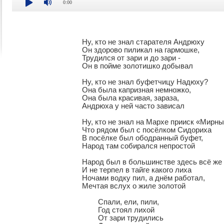
0:00
Ну, кто не знал старателя Андрюху

Он здорово пиликал на гармошке,

Трудился от зари и до зари -

Он в пойме золотишко добывал

Ну, кто не знал буфетчицу Надюху?

Она была капризная немножко,

Она была красивая, зараза,

Андрюха у ней часто зависал

Ну, кто не знал на Мархе прииск «Мирны
Что рядом был с посёлком Сидориха

В посёлке был ободранный буфет,

Народ там собирался непростой

Народ был в большинстве здесь всё же 
И не терпел в тайге какого лиха

Ночами водку пил, а днём работал,

Мечтая вслух о жиле золотой

	Спали, ели, пили,

	Год стоял лихой

	От зари трудились 
