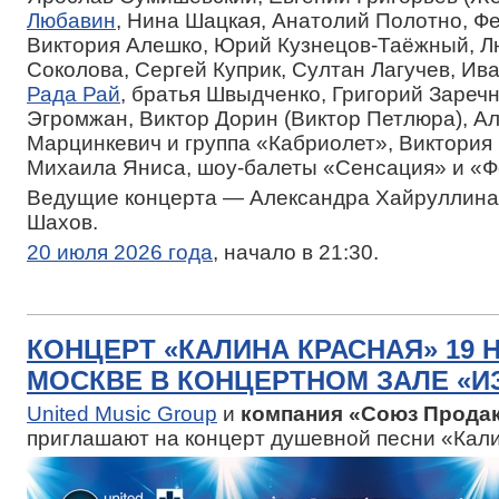
Любавин
, Нина Шацкая, Анатолий Полотно, Ф
Виктория Алешко, Юрий Кузнецов-Таёжный, 
Соколова, Сергей Куприк, Султан Лагучев, Ив
Рада Рай
, братья Швыдченко, Григорий Зареч
Эгромжан, Виктор Дорин (Виктор Петлюра), А
Марцинкевич и группа «Кабриолет», Виктория 
Михаила Яниса, шоу-балеты «Сенсация» и «Ф
Ведущие концерта — Александра Хайруллина
Шахов.
20 июля 2026 года
, начало в 21:30.
КОНЦЕРТ «КАЛИНА КРАСНАЯ» 19 
МОСКВЕ В КОНЦЕРТНОМ ЗАЛЕ «
United Music Group
и
компания «Союз Прода
приглашают на концерт душевной песни «Кали