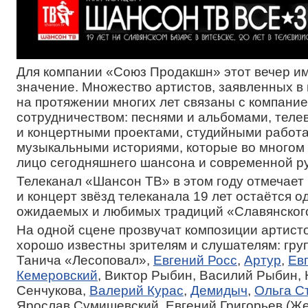
Для компании «Союз Продакшн» этот вечер и
значение. Множество артистов, заявленных в
на протяжении многих лет связаны с компани
сотрудничеством: песнями и альбомами, тел
и концертными проектами, студийными работа
музыкальными историями, которые во многом
лицо сегодняшнего шансона и современной ру
Телеканал «Шансон ТВ» в этом году отмечает 
и концерт звёзд телеканала 19 лет остаётся о
ожидаемых и любимых традиций «Славянского
На одной сцене прозвучат композиции артисто
хорошо известны зрителям и слушателям: гру
Танича «Лесоповал»,
Евгений Росс
,
Артур
,
Ев
Кемеровский
, Виктор Рыбин, Василий Рыбин,
Сенчукова,
Валерий Курас
,
Демидыч
,
Ольга С
Ярослав Сумишевский, Евгений Григорьев (Же