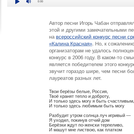
0:00
Автор песни Игорь Чабан отправлял
этой и другими замечательными пе
на
всероссийский конкурс песни с
«Калина Красная»
. Но, к сожалени
организаторам не удалось полноце
конкурс в 2006 году. В каком-то см
является победителем этого конкур
звучит гораздо шире, чем песни б
лауреатов разных лет.
Твои берёзы белые, Россия,

Твоё хранят тепло и доброту,

И только здесь могу я быть счастливым,
И только здесь любимым быть могу

Разбудит утром солнца луч игривый —

Я уходил, покинув отчий дом

Берёзки ждут по-женски терпеливо,

И машут мне листвою, как платком
