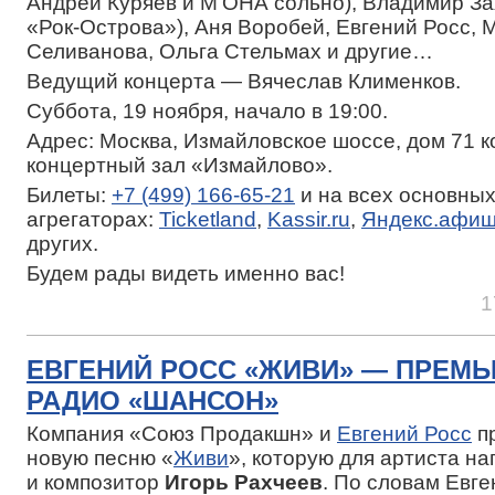
Андрей Куряев и М’ОНА сольно), Владимир За
«Рок-Острова»), Аня Воробей, Евгений Росс, 
Селиванова, Ольга Стельмах и другие…
Ведущий концерта — Вячеслав Клименков.
Суббота, 19 ноября, начало в 19:00.
Адрес: Москва, Измайловское шоссе, дом 71 к
концертный зал «Измайлово».
Билеты:
+7 (499) 166-65-21
и на всех основны
агрегаторах:
Ticketland
,
Kassir.ru
,
Яндекс.афи
других.
Будем рады видеть именно вас!
1
ЕВГЕНИЙ РОСС «ЖИВИ» — ПРЕМЬ
РАДИО «ШАНСОН»
Компания «Союз Продакшн» и
Евгений Росс
п
новую песню «
Живи
», которую для артиста на
и композитор
Игорь Рахчеев
. По словам Евге