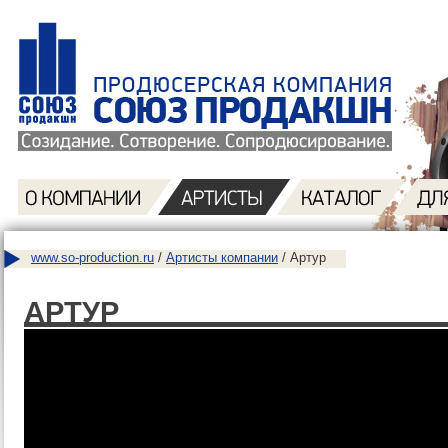
www.so-production.ru
/
Артисты компании
/ Артур
АРТУР