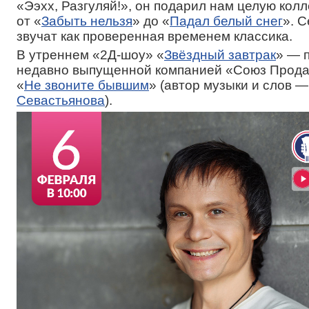
«Ээхх, Разгуляй!», он подарил нам целую кол
от «
Забыть нельзя
» до «
Падал белый снег
». 
звучат как проверенная временем классика.
В утреннем «2Д-шоу» «
Звёздный завтрак
» — 
недавно выпущенной компанией «Союз Прода
«
Не звоните бывшим
» (автор музыки и слов 
Севастьянова
).