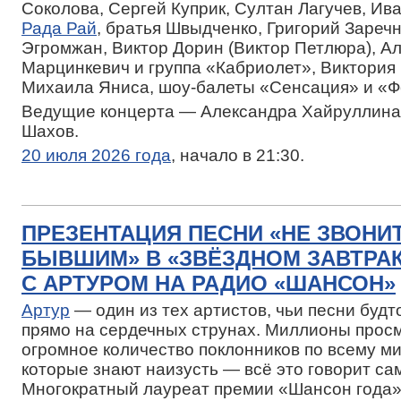
Соколова, Сергей Куприк, Султан Лагучев, Ив
Рада Рай
, братья Швыдченко, Григорий Зареч
Эгромжан, Виктор Дорин (Виктор Петлюра), А
Марцинкевич и группа «Кабриолет», Виктория 
Михаила Яниса, шоу-балеты «Сенсация» и «Ф
Ведущие концерта — Александра Хайруллина
Шахов.
20 июля 2026 года
, начало в 21:30.
ПРЕЗЕНТАЦИЯ ПЕСНИ «НЕ ЗВОНИ
БЫВШИМ» В «ЗВЁЗДНОМ ЗАВТРА
С АРТУРОМ НА РАДИО «ШАНСОН»
Артур
— один из тех артистов, чьи песни буд
прямо на сердечных струнах. Миллионы просм
огромное количество поклонников по всему мир
которые знают наизусть — всё это говорит сам
Многократный лауреат премии «Шансон года»