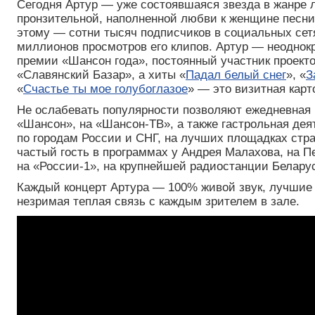
Сегодня Артур — уже состоявшаяся звезда в жанре 
пронзительной, наполненной любви к женщине песн
этому — сотни тысяч подписчиков в социальных сет
миллионов просмотров его клипов. Артур — неоднок
премии «Шансон года», постоянный участник проектов
«Славянский Базар», а хиты «
Падал белый снег
», «
З
«
Счастье ты мое голубоглазое
» — это визитная карт
Не ослабевать популярности позволяют ежедневная 
«Шансон», на «Шансон-ТВ», а также гастрольная дея
по городам России и СНГ, на лучших площадках стр
частый гость в программах у Андрея Малахова, на П
на «России-1», на крупнейшей радиостанции Беларус
Каждый концерт Артура — 100% живой звук, лучшие 
незримая теплая связь с каждым зрителем в зале.