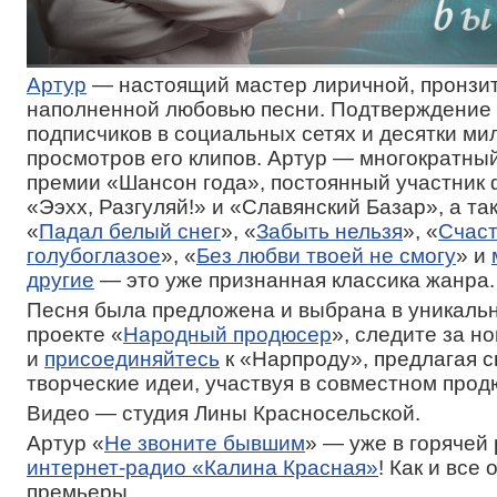
Артур
— настоящий мастер лиричной, пронзи
наполненной любовью песни. Подтверждение
подписчиков в социальных сетях и десятки ми
просмотров его клипов. Артур — многократны
премии «Шансон года», постоянный участник
«Ээхх, Разгуляй!» и «Славянский Базар», а так
«
Падал белый снег
», «
Забыть нельзя
», «
Счаст
голубоглазое
», «
Без любви твоей не смогу
» и
другие
— это уже признанная классика жанра.
Песня была предложена и выбрана в уникальн
проекте «
Народный продюсер
», следите за н
и
присоединяйтесь
к «Нарпроду», предлагая с
творческие идеи, участвуя в совместном про
Видео — студия Лины Красносельской.
Артур «
Не звоните бывшим
» — уже в горячей
интернет-радио «Калина Красная»
! Как и все
премьеры.