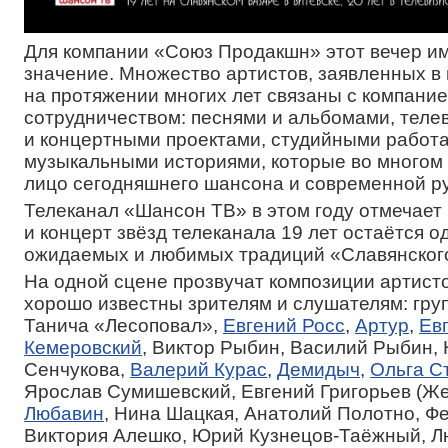
Для компании «Союз Продакшн» этот вечер и
значение. Множество артистов, заявленных в
на протяжении многих лет связаны с компани
сотрудничеством: песнями и альбомами, тел
и концертными проектами, студийными работа
музыкальными историями, которые во многом
лицо сегодняшнего шансона и современной ру
Телеканал «Шансон ТВ» в этом году отмечает 
и концерт звёзд телеканала 19 лет остаётся о
ожидаемых и любимых традиций «Славянского
На одной сцене прозвучат композиции артисто
хорошо известны зрителям и слушателям: гру
Танича «Лесоповал»,
Евгений Росс
,
Артур
,
Ев
Кемеровский
, Виктор Рыбин, Василий Рыбин,
Сенчукова,
Валерий Курас
,
Демидыч
,
Ольга С
Ярослав Сумишевский, Евгений Григорьев (Же
Любавин
, Нина Шацкая, Анатолий Полотно, Ф
Виктория Алешко, Юрий Кузнецов-Таёжный, 