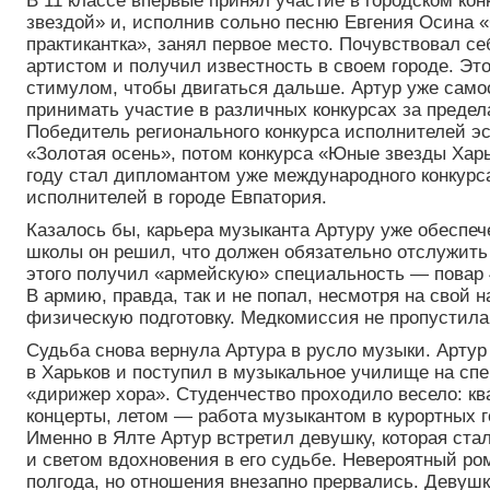
В 11 классе впервые принял участие в городском кон
звездой» и, исполнив сольно песню Евгения Осина «
практикантка», занял первое место. Почувствовал с
артистом и получил известность в своем городе. Э
стимулом, чтобы двигаться дальше. Артур уже само
принимать участие в различных конкурсах за предел
Победитель регионального конкурса исполнителей э
«Золотая осень», потом конкурса «Юные звезды Харь
году стал дипломантом уже международного конкур
исполнителей в городе Евпатория.
Казалось бы, карьера музыканта Артуру уже обеспеч
школы он решил, что должен обязательно отслужить
этого получил «армейскую» специальность — повар 
В армию, правда, так и не попал, несмотря на свой 
физическую подготовку. Медкомиссия не пропустила
Судьба снова вернула Артура в русло музыки. Артур
в Харьков и поступил в музыкальное училище на сп
«дирижер хора». Студенчество проходило весело: кв
концерты, летом — работа музыкантом в курортных 
Именно в Ялте Артур встретил девушку, которая ста
и светом вдохновения в его судьбе. Невероятный р
полгода, но отношения внезапно прервались. Девуш