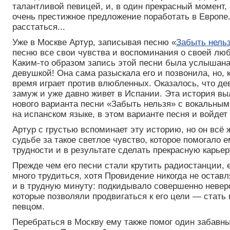
талантливой певицей, и, в один прекрасный момент,
очень престижное предложение поработать в Европе
расстаться...
Уже в Москве Артур, записывая песню «
Забыть нель
песню все свои чувства и воспоминания о своей люб
Каким-то образом запись этой песни была услышана
девушкой! Она сама разыскала его и позвонила, но, 
время играет против влюбленных. Оказалось, что д
замуж и уже давно живет в Испании. Эта история вы
нового варианта песни «Забыть нельзя» с вокальны
на испанском языке, в этом варианте песня и войдет
Артур с грустью вспоминает эту историю, но он всё 
судьбе за такое светлое чувство, которое помогало 
трудности и в результате сделать прекрасную карьер
Прежде чем его песни стали крутить радиостанции,
много трудиться, хотя Провидение никогда не оставл
и в трудную минуту: подкидывало совершенно невер
которые позволяли продвигаться к его цели — стать
певцом.
Перебраться в Москву ему также помог один забавн