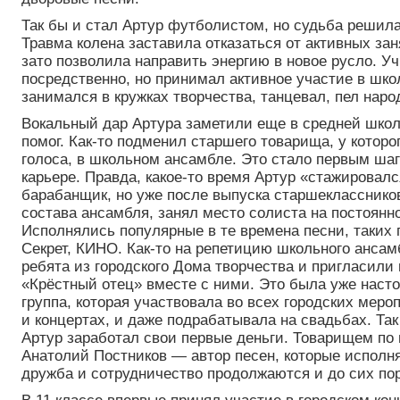
Так бы и стал Артур футболистом, но судьба решила
Травма колена заставила отказаться от активных зан
зато позволила направить энергию в новое русло. У
посредственно, но принимал активное участие в шко
занимался в кружках творчества, танцевал, пел наро
Вокальный дар Артура заметили еще в средней школ
помог. Как-то подменил старшего товарища, у которо
голоса, в школьном ансамбле. Это стало первым шаг
карьере. Правда, какое-то время Артур «стажировалс
барабанщик, но уже после выпуска старшекласснико
состава ансамбля, занял место солиста на постоянн
Исполнялись популярные в те времена песни, таких 
Секрет, КИНО. Как-то на репетицию школьного анса
ребята из городского Дома творчества и пригласили
«Крёстный отец» вместе с ними. Это была уже наст
группа, которая участвовала во всех городских меро
и концертах, и даже подрабатывала на свадьбах. Так
Артур заработал свои первые деньги. Товарищем по 
Анатолий Постников — автор песен, которые исполня
дружба и сотрудничество продолжаются и до сих пор