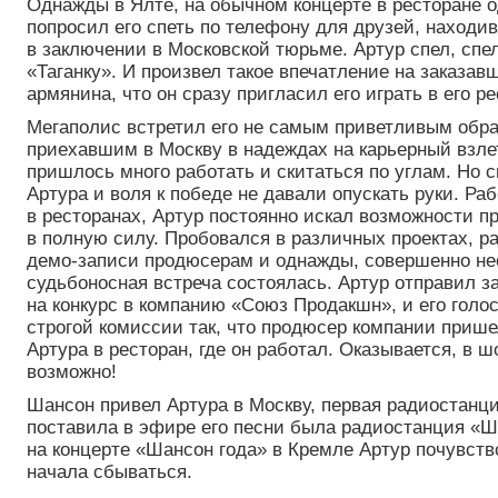
Однажды в Ялте, на обычном концерте в ресторане о
попросил его спеть по телефону для друзей, находи
в заключении в Московской тюрьме. Артур спел, спел
«Таганку». И произвел такое впечатление на заказав
армянина, что он сразу пригласил его играть в его р
Мегаполис встретил его не самым приветливым обра
приехавшим в Москву в надеждах на карьерный взлет
пришлось много работать и скитаться по углам. Но с
Артура и воля к победе не давали опускать руки. Ра
в ресторанах, Артур постоянно искал возможности п
в полную силу. Пробовался в различных проектах, р
демо-записи продюсерам и однажды, совершенно не
судьбоносная встреча состоялась. Артур отправил з
на конкурс в компанию «Союз Продакшн», и его голо
строгой комиссии так, что продюсер компании приш
Артура в ресторан, где он работал. Оказывается, в ш
возможно!
Шансон привел Артура в Москву, первая радиостанци
поставила в эфире его песни была радиостанция «Ш
на концерте «Шансон года» в Кремле Артур почувств
начала сбываться.