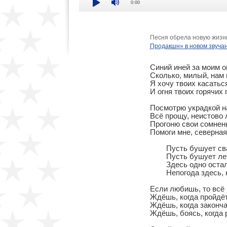
0:00
Песня обрела новую жизнь
Продакшн» в новом звуча
Синий иней за моим ок
Сколько, милый, нам 
Я хочу твоих касаться 
И огня твоих горячих г
Посмотрю украдкой на
Всё прощу, неистово 
Прогоню свои сомнень
Помоги мне, северная 
	Пусть бушует сваха-непогода,

	Пусть бушует летом и зимой

	Здесь одно осталось время года:

	Непогода здесь, над Колымой

Если любишь, то всё 
Ждёшь, когда пройдёт
Ждёшь, когда законча
Ждёшь, боясь, когда 