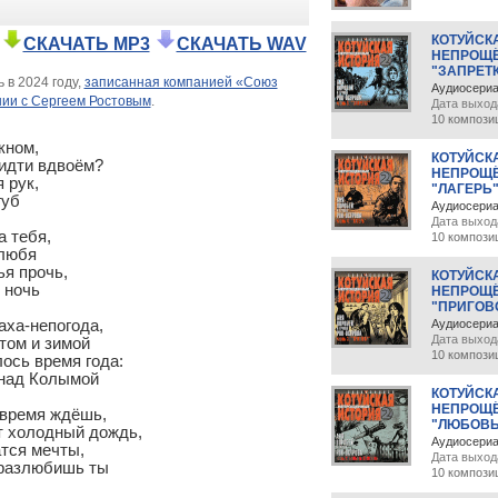
КОТУЙСКА
СКАЧАТЬ MP3
СКАЧАТЬ WAV
НЕПРОЩЁ
"ЗАПРЕТ
 в 2024 году,
записанная компанией «Союз
Аудиосери
нии с Сергеем Ростовым
.
Дата выход
10 компози
ном,

КОТУЙСК
идти вдвоём?

НЕПРОЩЁ
рук,

"ЛАГЕРЬ
уб

Аудиосери
Дата выход
 тебя,

10 компози
любя

я прочь,

КОТУЙСК
ночь

НЕПРОЩЁ
"ПРИГОВ
Аудиосери
Дата выхода
10 компози
КОТУЙСКА
НЕПРОЩЁ
время ждёшь,

"ЛЮБОВЬ
 холодный дождь,

Аудиосери
тся мечты,

Дата выход
разлюбишь ты

10 компози