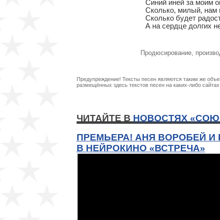
Синий иней за моим ок
Сколько, милый, нам 
Сколько будет радосте
А на сердце долгих н
Продюсирование, произво
Предупреждение! Тексты песен являются таким же объек
размещённых здесь текстов песен на каких-либо сайта
ЧИТАЙТЕ В
НОВОСТЯХ «СОЮ
ПРЕМЬЕРА! АНЯ ВОРОБЕЙ И
В НЕЙРОКИНО «ВСТРЕЧА»