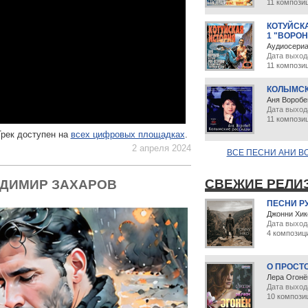
11 компози
КОТУЙСК
1 "ВОРОН
Аудиосери
Дата выход
11 компози
КОЛЫМСК
Аня Воробе
Дата выход
11 компози
Трек доступен на
всех цифровых площадках
.
2 апреля 2024
ВСЕ ПЕСНИ АНИ В
СВЕЖИЕ РЕЛИ
АДИМИР ЗАХАРОВ
ПЕСНИ Р
Джонни Хик
Дата выход
4 композиц
О ПРОСТ
Лера Огонё
Дата выхода
10 компози