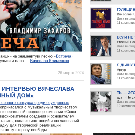
ГУЛЯЩИЕ
Вячеслав К
Дата выход
11 компози
ЕСЛИ НЕ
Евгений Ро
Дата выход
11 компози
дакшн» на знаменитую песню «
Встреча
»
музыки и слов —
Вячеслав Клименков
.
Я ДЫШУ 
Артур
26 марта 2024
Дата выхода
11 компози
: ИНТЕРВЬЮ ВЯЧЕСЛАВА
ТЫ — ЭТ
ННЫЙ ДОМ»
дуэт «Не у
Дата выхода
есенного конкурса среди осужденных
12 компози
з соприкасался с музыкальным творчеством.
и генеральный продюсер компании «Союз
вдохновителем создания и основателем
тавить, сколько инстанций и согласований
адку для творческой реализации
я по ту сторону свободы.