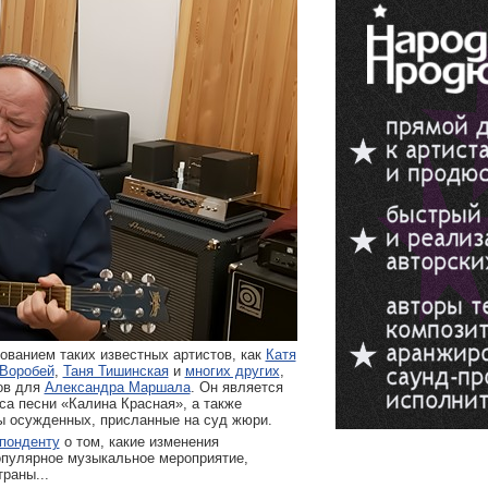
ванием таких известных артистов, как
Катя
Воробей
,
Таня Тишинская
и
многих других
,
ов для
Александра Маршала
. Он является
са песни «Калина Красная», а также
ы осужденных, присланные на суд жюри.
понденту
о том, какие изменения
опулярное музыкальное мероприятие,
раны...