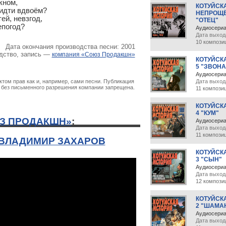
ном,

КОТУЙСКА
идти вдвоём?

НЕПРОЩЁ
й, невзгод,

"ОТЕЦ"
епогод?
Аудиосери
Дата выход
10 компози
Дата окончания производства песни: 2001
дство, запись —
компания «Союз Продакшн»
КОТУЙСК
5 "ЗВОНА
Аудиосери
Дата выход
том прав как и, например, сами песни. Публикация
х без письменного разрешения компании запрещена.
11 компози
КОТУЙСК
4 "КУМ"
З ПРОДАКШН»
:
Аудиосери
Дата выход
11 компози
 ВЛАДИМИР ЗАХАРОВ
КОТУЙСК
3 "СЫН"
Аудиосери
Дата выход
12 компози
КОТУЙСК
2 "ШАМА
Аудиосери
Дата выход