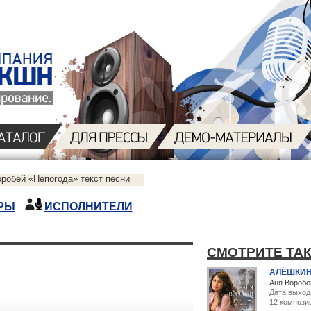
робей «Непогода» текст песни
РЫ
ИСПОЛНИТЕЛИ
СМОТРИТЕ ТА
АЛЁШКИ
Аня Воробе
Дата выход
12 компози