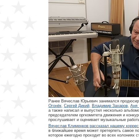
Ранее Вячеслав Юрьевич занимался продюсиро
Огонёк
,
Сергей Дикий
,
Владимир Захаров
,
Аня 
а также написал и выпустил несколько альбом
председателем оргкомитета движения и конкур
прослушивает и оценивает музыкальные работ
Вячеслав Клименков рассказал нашему коррес
в ближайшее время может претерпеть самое п
которое ежегодно проходит во всех колониях ст