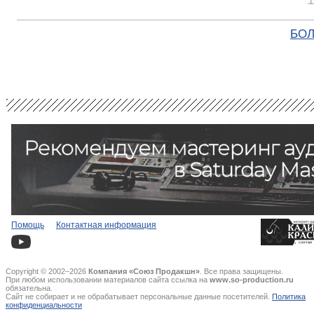
БОЛ
Помощь
Контактная информация
Copyright © 2002–2026
Компания «Союз Продакшн»
. Все права защищены.
При любом использовании материалов сайта ссылка на
www.so-production.ru
обязательна.
Сайт не собирает и не обрабатывает персональные данные посетителей.
Политика
конфиденциальности