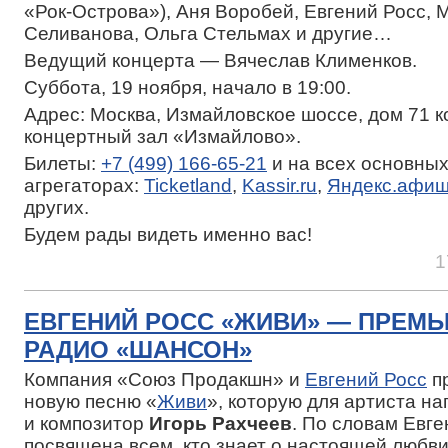
«Рок-Острова»), Аня Воробей, Евгений Росс, 
Селиванова, Ольга Стельмах и другие…
Ведущий концерта — Вячеслав Клименков.
Суббота, 19 ноября, начало в 19:00.
Адрес: Москва, Измайловское шоссе, дом 71 к
концертный зал «Измайлово».
Билеты:
+7 (499) 166-65-21
и на всех основны
агрегаторах:
Ticketland
,
Kassir.ru
,
Яндекс.афи
других.
Будем рады видеть именно вас!
1
ЕВГЕНИЙ РОСС «ЖИВИ» — ПРЕМЬ
РАДИО «ШАНСОН»
Компания «Союз Продакшн» и
Евгений Росс
п
новую песню «
Живи
», которую для артиста на
и композитор
Игорь Рахчеев
. По словам Евге
посвящена всем, кто знает о настоящей любви