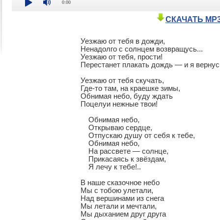
0:00
СКАЧАТЬ MP
Уезжаю от тебя в дожди,

Ненадолго с солнцем возвращусь...

Уезжаю от тебя, прости!

Перестанет плакать дождь — и я вернусь
Уезжаю от тебя скучать,

Где-то там, на краешке зимы,

Обнимая небо, буду ждать

Поцелуи нежные твои!

    Обнимая небо,

    Открываю сердце,

    Отпускаю душу от себя к тебе,

    Обнимая небо,

    На рассвете — солнце,

    Прикасаясь к звёздам,

    Я лечу к тебе!..

В наше сказочное небо

Мы с тобою улетали,

Над вершинами из снега

Мы летали и мечтали,

Мы дыханием друг друга
