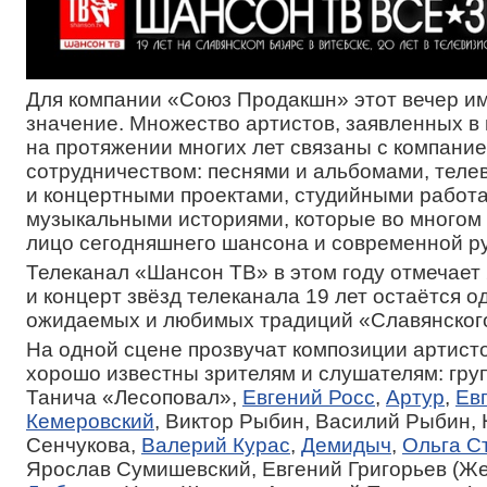
Для компании «Союз Продакшн» этот вечер и
значение. Множество артистов, заявленных в
на протяжении многих лет связаны с компани
сотрудничеством: песнями и альбомами, тел
и концертными проектами, студийными работа
музыкальными историями, которые во многом
лицо сегодняшнего шансона и современной ру
Телеканал «Шансон ТВ» в этом году отмечает 
и концерт звёзд телеканала 19 лет остаётся о
ожидаемых и любимых традиций «Славянского
На одной сцене прозвучат композиции артисто
хорошо известны зрителям и слушателям: гру
Танича «Лесоповал»,
Евгений Росс
,
Артур
,
Ев
Кемеровский
, Виктор Рыбин, Василий Рыбин,
Сенчукова,
Валерий Курас
,
Демидыч
,
Ольга С
Ярослав Сумишевский, Евгений Григорьев (Же