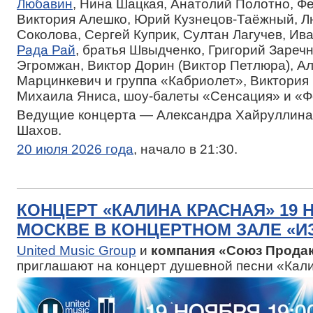
Любавин
, Нина Шацкая, Анатолий Полотно, Ф
Виктория Алешко, Юрий Кузнецов-Таёжный, 
Соколова, Сергей Куприк, Султан Лагучев, Ив
Рада Рай
, братья Швыдченко, Григорий Зареч
Эгромжан, Виктор Дорин (Виктор Петлюра), А
Марцинкевич и группа «Кабриолет», Виктория 
Михаила Яниса, шоу-балеты «Сенсация» и «Ф
Ведущие концерта — Александра Хайруллина
Шахов.
20 июля 2026 года
, начало в 21:30.
КОНЦЕРТ «КАЛИНА КРАСНАЯ» 19 
МОСКВЕ В КОНЦЕРТНОМ ЗАЛЕ «
United Music Group
и
компания «Союз Прода
приглашают на концерт душевной песни «Кали