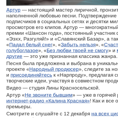
Артур
— настоящий мастер лиричной, пронзи
наполненной любовью песни. Подтверждение
подписчиков в социальных сетях и десятки ми
просмотров его клипов. Артур — многократны
премии «Шансон года», постоянный участник
«Ээхх, Разгуляй!» и «Славянский Базар», а так
«
Падал белый снег
», «
Забыть нельзя
», «
Счаст
голубоглазое
», «
Без любви твоей не смогу
» и
другие
— это уже признанная классика жанра.
Песня была предложена и выбрана в уникальн
проекте «
Народный продюсер
», следите за н
и
присоединяйтесь
к «Нарпроду», предлагая с
творческие идеи, участвуя в совместном про
Видео — студия Лины Красносельской.
Артур «
Не звоните бывшим
» — уже в горячей
интернет-радио «Калина Красная»
! Как и все
премьеры.
Смотрите и слушайте с 12 декабря
на всех ц