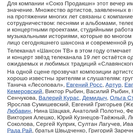
Для компании «Союз Продакшн» этот вечер и
значение. Множество артистов, заявленных в
на протяжении многих лет связаны с компани
сотрудничеством: песнями и альбомами, тел
и концертными проектами, студийными работа
музыкальными историями, которые во многом
лицо сегодняшнего шансона и современной ру
Телеканал «Шансон ТВ» в этом году отмечает 
и концерт звёзд телеканала 19 лет остаётся о
ожидаемых и любимых традиций «Славянского
На одной сцене прозвучат композиции артисто
хорошо известны зрителям и слушателям: гру
Танича «Лесоповал»,
Евгений Росс
,
Артур
,
Ев
Кемеровский
, Виктор Рыбин, Василий Рыбин,
Сенчукова,
Валерий Курас
,
Демидыч
,
Ольга С
Ярослав Сумишевский, Евгений Григорьев (Же
Любавин
, Нина Шацкая, Анатолий Полотно, Ф
Виктория Алешко, Юрий Кузнецов-Таёжный, 
Соколова, Сергей Куприк, Султан Лагучев, Ив
Рада Рай
, братья Швыдченко, Григорий Зареч