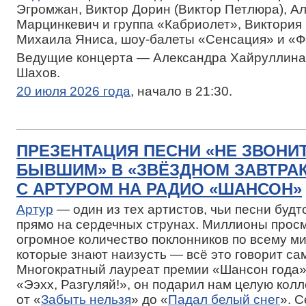
Эгромжан, Виктор Дорин (Виктор Петлюра), А
Марцинкевич и группа «Кабриолет», Виктория 
Михаила Яниса, шоу-балеты «Сенсация» и «Ф
Ведущие концерта — Александра Хайруллина
Шахов.
20 июля 2026 года
, начало в 21:30.
ПРЕЗЕНТАЦИЯ ПЕСНИ «НЕ ЗВОНИ
БЫВШИМ» В «ЗВЁЗДНОМ ЗАВТРА
С АРТУРОМ НА РАДИО «ШАНСОН»
Артур
— один из тех артистов, чьи песни буд
прямо на сердечных струнах. Миллионы просм
огромное количество поклонников по всему мир
которые знают наизусть — всё это говорит сам
Многократный лауреат премии «Шансон года»
«Ээхх, Разгуляй!», он подарил нам целую кол
от «
Забыть нельзя
» до «
Падал белый снег
». 