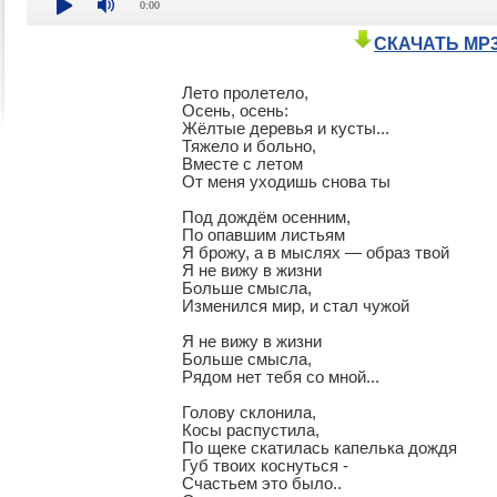
0:00
СКАЧАТЬ MP
Лето пролетело,

Осень, осень:

Жёлтые деревья и кусты...

Тяжело и больно,

Вместе с летом

От меня уходишь снова ты

Под дождём осенним,

По опавшим листьям

Я брожу, а в мыслях — образ твой

Я не вижу в жизни

Больше смысла,

Изменился мир, и стал чужой

Я не вижу в жизни

Больше смысла,

Рядом нет тебя со мной...

Голову склонила,

Косы распустила,

По щеке скатилась капелька дождя

Губ твоих коснуться -

Счастьем это было..
