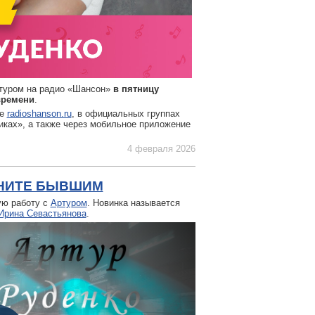
ртуром на радио «Шансон»
в пятницу
времени
.
те
radioshanson.ru
, в официальных группах
иках», а также через мобильное приложение
4 февраля 2026
ОНИТЕ БЫВШИМ
ую работу с
Артуром
. Новинка называется
Ирина Севастьянова
.