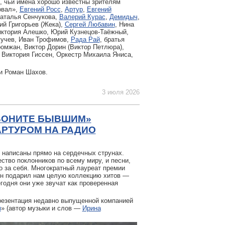
в, чьи имена хорошо известны зрителям
овал»,
Евгений Росс
,
Артур
,
Евгений
Наталья Сенчукова,
Валерий Курас
,
Демидыч
,
ий Григорьев (Жека),
Сергей Любавин
, Нина
иктория Алешко, Юрий Кузнецов-Таёжный,
гучев, Иван Трофимов,
Рада Рай
, братья
омжан, Виктор Дорин (Виктор Петлюра),
 Виктория Гиссен, Оркестр Михаила Яниса,
и Роман Шахов.
3 июля 2026
ЗВОНИТЕ БЫВШИМ»
АРТУРОМ НА РАДИО
о написаны прямо на сердечных струнах.
ство поклонников по всему миру, и песни,
о за себя. Многократный лауреат премии
 он подарил нам целую коллекцию хитов —
егодня они уже звучат как проверенная
резентация недавно выпущенной компанией
м
» (автор музыки и слов —
Ирина