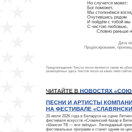
Но случится может:

Бог поможет,

Мы столкнёмся взгляд
Очутившись рядом

И пойдём с тобой мы

С чистою любовью,

	Словно раньше н
Дата ок
Продюсирование, произво
Предупреждение! Тексты песен являются таким же объек
размещённых здесь текстов песен на каких-либо сайта
ЧИТАЙТЕ В
НОВОСТЯХ «СОЮ
ПЕСНИ И АРТИСТЫ КОМПАН
НА ФЕСТИВАЛЕ «СЛАВЯНСКИЙ
20 июля 2026 года в Беларуси на сцене Летн
фестиваля искусств «Славянский базар в Вите
«Шансон ТВ — все звёзды». Легендарный прое
фестивальных программ и станет одним из це