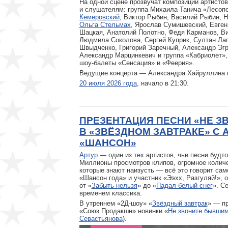
На одной сцене прозвучат композиции артисто
и слушателям: группа Михаила Танича «Лесоп
Кемеровский
, Виктор Рыбин, Василий Рыбин, 
Ольга Стельмах
, Ярослав Сумишевский, Евген
Шацкая, Анатолий Полотно, Федя Карманов, В
Людмила Соколова, Сергей Куприк, Султан Ла
Швыдченко, Григорий Заречный, Александр Эгр
Александр Марцинкевич и группа «Кабриолет»,
шоу-балеты «Сенсация» и «Феерия».
Ведущие концерта — Александра Хайруллина 
20 июля 2026 года
, начало в 21:30.
ПРЕЗЕНТАЦИЯ ПЕСНИ «НЕ 
В «ЗВЁЗДНОМ ЗАВТРАКЕ» С 
«ШАНСОН»
Артур
— один из тех артистов, чьи песни будт
Миллионы просмотров клипов, огромное количе
которые знают наизусть — всё это говорит сам
«Шансон года» и участник «Ээхх, Разгуляй!»,
от «
Забыть нельзя
» до «
Падал белый снег
». С
временем классика.
В утреннем «2Д-шоу» «
Звёздный завтрак
» — п
«Союз Продакшн» новинки «
Не звоните бывши
Севастьянова
).