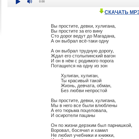
0:00
СКАЧАТЬ MP
Вы простите, девки, хулигана,

Вы простите за его вину

Сто дорог ведут до Магадана,

А он выбрал всё-таки одну

А он выбрал трудную дорогу,

Ждал его столыпинский вагон

И он в нём с родимого порога

Потащился на одну из зон

	Хулиган, хулиган,

	Ты красивый такой

	Жизнь, девчата, обман,

	Без любви непростой

Вы простите, девки, хулигана,

Мы в него все были влюблены

А его тюрьма поцеловала,

И осиротели пацаны

Он по жизни дерзким был парнишкой,

Воровал, босячил и хамил

Не любил учебники и книжки,
