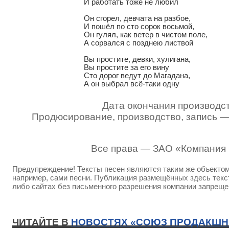
И работать тоже не любил

Он сгорел, девчата на разбое,

И пошёл по сто сорок восьмой,

Он гулял, как ветер в чистом поле,

А сорвался с позднею листвой

Вы простите, девки, хулигана,

Вы простите за его вину

Сто дорог ведут до Магадана,

А он выбрал всё-таки одну
Дата окончания производст
Продюсирование, производство, запись 
Все права — ЗАО «Компания
Предупреждение! Тексты песен являются таким же объектом 
например, сами песни. Публикация размещённых здесь текст
либо сайтах без письменного разрешения компании запреще
ЧИТАЙТЕ В
НОВОСТЯХ «СОЮЗ ПРОДАКШН