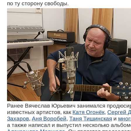
по ту сторону свободы.
Ранее Вячеслав Юрьевич занимался продюси
известных артистов, как
Катя Огонёк
,
Сергей 
Захаров
,
Аня Воробей
,
Таня Тишинская
и
мног
а также написал и выпустил несколько альбом