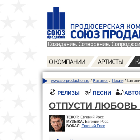
www.so-production.ru
/
Каталог
/
Песни
/ Евгени
РЕЛИЗЫ
ПЕСНИ
АВТО
ОТПУСТИ ЛЮБОВЬ
ТЕКСТ:
Евгений Росс
МУЗЫКА:
Евгений Росс
ВОКАЛ:
Евгений Росс