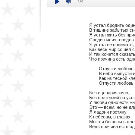
0:00
Я устал бродить один
В тишине забытых сно
Я устал жить без прич
Среди тысяч городов

Я устал не понимать,

Как весь мир сошёл с 
И так хочется сказать,
Что причина есть одна
	Отпусти любовь на волю, отпусти!

	В небо выпусти и вслед за ней взлети!

	Как из тесной клетки, из своей души,

	Отпусти любовь на волю, отпусти!

Без сценария кино,

Без претензий на успе
У любви одно есть «но
Это — всем, но не для
Я ладони протяну

К небесам, в глазах —
Мысли бешены в плен
Ведь причина есть одн