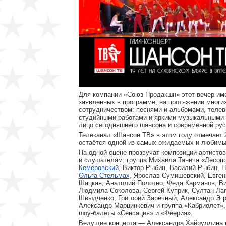
Для компании «Союз Продакшн» этот вечер име
заявленных в программе, на протяжении многи
сотрудничеством: песнями и альбомами, телев
студийными работами и яркими музыкальными 
лицо сегодняшнего шансона и современной рус
Телеканал «Шансон ТВ» в этом году отмечает 2
остаётся одной из самых ожидаемых и любимы
На одной сцене прозвучат композиции артисто
и слушателям: группа Михаила Танича «Лесоп
Кемеровский
, Виктор Рыбин, Василий Рыбин, 
Ольга Стельмах
, Ярослав Сумишевский, Евген
Шацкая, Анатолий Полотно, Федя Карманов, В
Людмила Соколова, Сергей Куприк, Султан Ла
Швыдченко, Григорий Заречный, Александр Эгр
Александр Марцинкевич и группа «Кабриолет»,
шоу-балеты «Сенсация» и «Феерия».
Ведущие концерта — Александра Хайруллина 