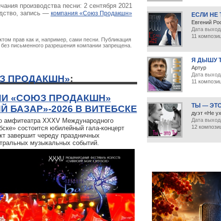
чания производства песни: 2 сентября 2021
дство, запись —
компания «Союз Продакшн»
ЕСЛИ НЕ
Евгений Ро
Дата выход
11 компози
том прав как и, например, сами песни. Публикация
х без письменного разрешения компании запрещена.
Я ДЫШУ 
Артур
Дата выхода
З ПРОДАКШН»
:
11 компози
ИИ «СОЮЗ ПРОДАКШН»
ТЫ — ЭТ
 БАЗАР»-2026 В ВИТЕБСКЕ
дуэт «Не у
его амфитеатра XXXV Международного
Дата выхода
12 компози
бске» состоится юбилейный гала-концерт
кт завершит череду праздничных
нтральных музыкальных событий.