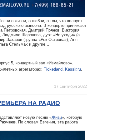
есни о жизни, о любви, о том, что волнует
езд русского шансона. В концерте принимают
на Петровская, Дмитрий Прянов, Виктория
, Людмила Шаронова, дуэт «Не уходи» (а
ир Захаров (группа «Рок-Острова»), Аня
Ольга Стельмах и другие…
орпус 5, концертный зал «Измайлово».
билетных агрегаторах:
Ticketland
,
Kassir.ru
,
17 сентября 2022
РЕМЬЕРА НА РАДИО
дставляют новую песню «
Живи
», которую
Рахчеев
. По словам Евгения, эта работа
.