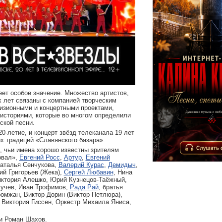
ет особое значение. Множество артистов,
х лет связаны с компанией творческим
изионными и концертными проектами,
историями, которые во многом определили
ской песни.
0-летие, и концерт звёзд телеканала 19 лет
х традиций «Славянского базара».
в, чьи имена хорошо известны зрителям
овал»,
Евгений Росс
,
Артур
,
Евгений
Наталья Сенчукова,
Валерий Курас
,
Демидыч
,
ий Григорьев (Жека),
Сергей Любавин
, Нина
иктория Алешко, Юрий Кузнецов-Таёжный,
гучев, Иван Трофимов,
Рада Рай
, братья
омжан, Виктор Дорин (Виктор Петлюра),
 Виктория Гиссен, Оркестр Михаила Яниса,
и Роман Шахов.