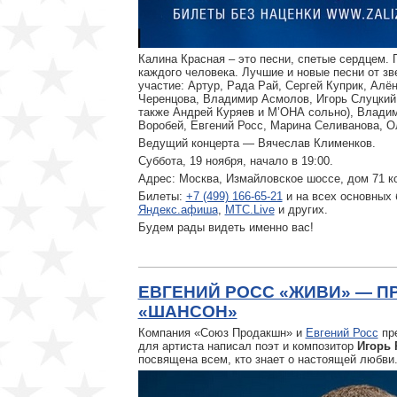
Калина Красная – это песни, спетые сердцем. П
каждого человека. Лучшие и новые песни от зв
участие: Артур, Рада Рай, Сергей Куприк, Алё
Черенцова, Владимир Асмолов, Игорь Слуцкий
также Андрей Куряев и М’ОНА сольно), Владим
Воробей, Евгений Росс, Марина Селиванова, 
Ведущий концерта — Вячеслав Клименков.
Суббота, 19 ноября, начало в 19:00.
Адрес: Москва, Измайловское шоссе, дом 71 к
Билеты:
+7 (499) 166-65-21
и на всех основных 
Яндекс.афиша
,
МТС.Live
и других.
Будем рады видеть именно вас!
ЕВГЕНИЙ РОСС «ЖИВИ» — П
«ШАНСОН»
Компания «Союз Продакшн» и
Евгений Росс
пре
для артиста написал поэт и композитор
Игорь 
посвящена всем, кто знает о настоящей любви