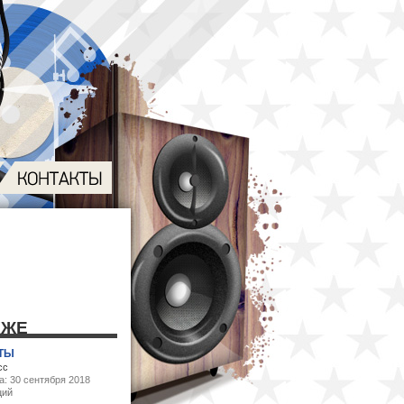
КЖЕ
 ТЫ
сс
а: 30 сентября 2018
ций