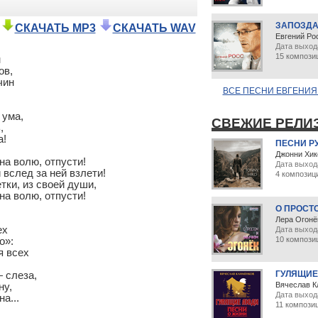
ЗАПОЗДА
СКАЧАТЬ MP3
СКАЧАТЬ WAV
Евгений Ро
Дата выхода
15 компози


в,

ин

ВСЕ ПЕСНИ ЕВГЕНИЯ 
ума,

СВЕЖИЕ РЕЛИ


!

ПЕСНИ Р
Джонни Хик
Дата выход
4 композиц
О ПРОСТ
Лера Огонё
х

Дата выхода
10 компози
»:

 всех

ГУЛЯЩИЕ
 слеза,

Вячеслав К
у,

Дата выход
а...
11 компози