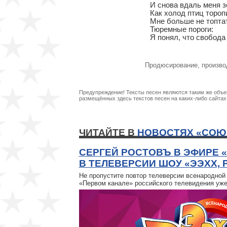
И снова вдаль меня зо
Как холод птиц тороп
Мне больше не топтат
Тюремные пороги:

Я понял, что свобода
Продюсирование, произво
Предупреждение! Тексты песен являются таким же объек
размещённых здесь текстов песен на каких-либо сайта
ЧИТАЙТЕ В
НОВОСТЯХ «СОЮ
СЕРГЕЙ РОСТОВЪ В ЭФИРЕ 
В ТЕЛЕВЕРСИИ ШОУ «ЭЭХХ, 
Не пропустите повтор телеверсии всенародной
«Первом канале» российского телевидения уже 