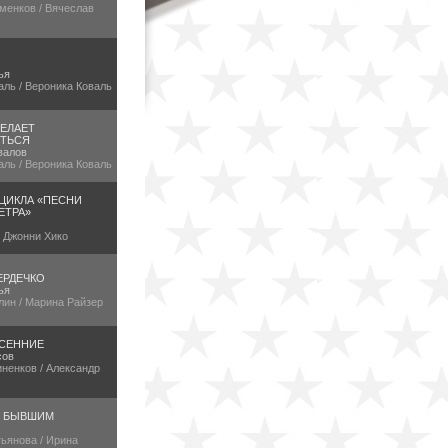
менков / Вячеслав
ья
аль / Вероника Коваль
ЕЛАЕТ
ТЬСЯ
валов
аль / Вероника Коваль
 ЦИКЛА «ПЕСНИ
ЕТРА»
/ Джонни Хико
ЕРДЕЧКО
ья
лин / Марина Райзер
СЕННИЕ
сов
ненков / Александр
Е БЫВШИМ
ьянова / Ирина