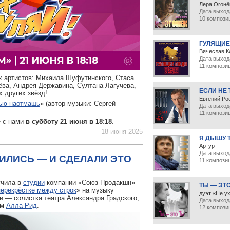
Лера Огонё
Дата выхода
10 компози
ГУЛЯЩИЕ
Вячеслав К
Дата выход
11 компози
 артистов: Михаила Шуфутинского, Стаса
ва, Андрея Державина, Султана Лагучева,
ЕСЛИ НЕ
 других звёзд!
Евгений Ро
ью наотмашь
» (автор музыки: Сергей
Дата выход
11 компози
е с нами
в субботу 21 июня в 18:18
.
18 июня 2025
Я ДЫШУ 
Артур
Дата выхода
ИЛИСЬ — И СДЕЛАЛИ ЭТО
11 компози
чила в
студии
компании «Союз Продакшн»
ТЫ — ЭТ
перекрёстке между строк
» на музыку
дуэт «Не у
и — солистка театра Александра Градского,
Дата выхода
ом
Алла Рид
.
12 компози