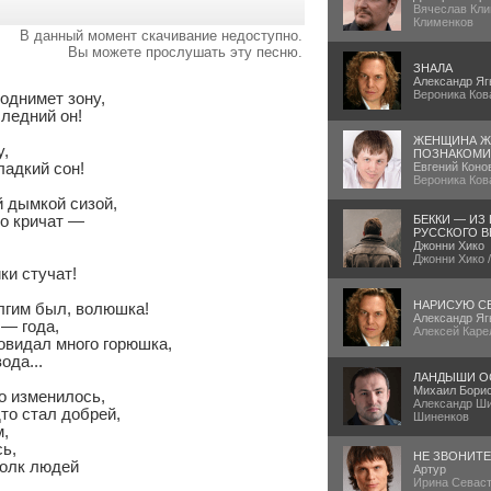
Вячеслав Кли
Клименков
В данный момент скачивание недоступно.
Вы можете прослушать эту песню.
ЗНАЛА
Александр Яг
Вероника Ков
однимет зону,

ледний он!

ЖЕНЩИНА Ж
,

ПОЗНАКОМИ
ладкий сон!

Евгений Коно
Вероника Ков
 дымкой сизой,

о кричат —

БЕККИ — ИЗ
РУССКОГО В
Джонни Хико
Джонни Хико 
и стучат!

НАРИСУЮ С
олгим был, волюшка!

Александр Яг
— года,

Алексей Каре
овидал много горюшка,

ода...

ЛАНДЫШИ О
Михаил Бори
о изменилось,

Александр Ши
то стал добрей,

Шиненков
,

ь,

НЕ ЗВОНИТ
олк людей

Артур
Ирина Севаст