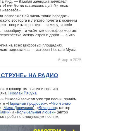
ла Рид.
— Каждая женщина мечтает
 И как бы ни сложилась судьба, если
 навсегда»
.
д позволяют ей очень точно передать
кого восторга и лёгкого полёта к осенним
ет говорить «прости» — и миру, и себе.
ь перевёрнут, и «жёлтым светофор моргает
 перекрёстке между строк и дорог — а что
упна на всех цифровых площадках.
мкам видеоклипа — история Поэта и Музы
6 марта 2025
 СТРУНЕ» НА РАДИО
на» с концертом выступит солист
няна
Николай Рябуха
.
» Николай записал уже три песни, причём
кте «
Народный продюсер
»: «
Что я знаю
в:
Мила Даничкина
), «
Вечерело
» (автор
Хавин
) и «
Колыбельная любви
» (автор
ссе пробы по следующим песням,