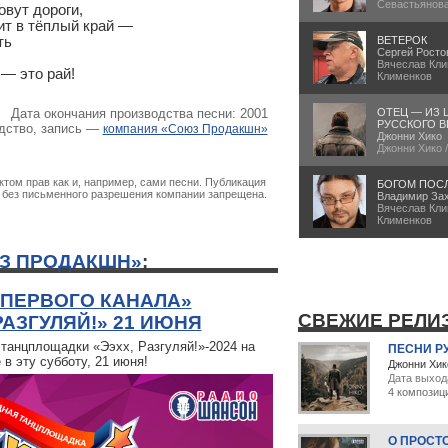
Севастьянов
вут дороги,

ит в тёплый край —

ь

ВЕТЕРОК
Сергей Росто
Вячеслав Кли
 — это рай!
Клименков
ОТЕЦ — ИЗ 
Дата окончания производства песни: 2001
РУССКОГО В
дство, запись —
компания «Союз Продакшн»
Джонни Хико
Джонни Хико 
том прав как и, например, сами песни. Публикация
БОГОМ ПОС
х без письменного разрешения компании запрещена.
Владимир За
Вячеслав Кли
Клименков
З ПРОДАКШН»
:
«ПЕРВОГО КАНАЛА»
СВЕЖИЕ РЕЛИ
РАЗГУЛЯЙ!» 21 ИЮНЯ
 танцплощадки «Ээхх, Разгуляй!»-2024 на
ПЕСНИ Р
в эту субботу, 21 июня!
Джонни Хик
Дата выход
4 композиц
О ПРОСТ