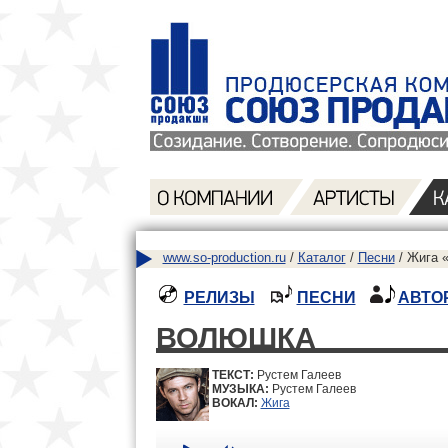
www.so-production.ru
/
Каталог
/
Песни
/ Жига 
РЕЛИЗЫ
ПЕСНИ
АВТО
ВОЛЮШКА
ТЕКСТ:
Рустем Галеев
МУЗЫКА:
Рустем Галеев
ВОКАЛ:
Жига