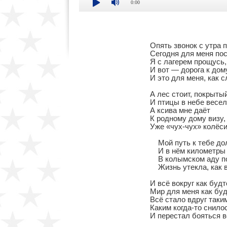
0:00
Опять звонок с утра п
Сегодня для меня пос
Я с лагерем прощусь,

И вот — дорога к дому
И это для меня, как с
А лес стоит, покрытый
И птицы в небе весел
А ксива мне даёт

К родному дому визу,

Уже «чух-чух» колёсик
    Мой путь к тебе д
    И в нём километры 
    В колымском аду п
    Жизнь утекла, как в
И всё вокруг как будт
Мир для меня как буд
Всё стало вдруг таким
Каким когда-то снилос
И перестал бояться в