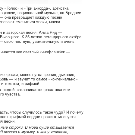
 «Голос» и «Три аккорда», артистка,
 в джазе, национальной музыке, на Бродвее
т — она превращает каждую песню
спевают смениться эпохи, маски
н и авторская песня. Алла Рид —
ысоцкого. К 85-летию легендарного актёра
 — свою честную, уважительную и очень
ачинается как светлый кинофлэшбек —
ие краски, меняет угол зрения, дыхание,
бовь — и звучит то самое «конгениально»,
 и текстом, и рифмой.
х людей, заканчивается расставанием.
го чувства.
сть, чтобы случилось такое чудо? И почему
ает «рифмой сердце прожигать» спустя
ия песни.
альные строки. В моей душе отзывается
 поэзию и музыку, и как у человека,