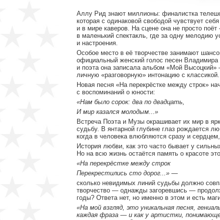
Аллу Рид знают миллионы: финалистка телешоу
которая с одинаковой свободой чувствует себя
и в мире каверов. На сцене она не просто поё
в маленький спектакль, где за одну мелодию у
и настроения.
Особое место в её творчестве занимают шансо
официальный женский голос песен Владимира В
и поэта она записала альбом «Мой Высоцкий»
личную «разговорную» интонацию с классикой.
Новая песня «На перекрёстке между строк» н
с воспоминаний о юности:
«Нам было сорок: два по двадцать,
И мир казался молодым...»
Встреча Поэта и Музы окрашивает их мир в ярк
судьбу. В янтарной глубине глаз рождается лю
когда в человека влюбляются сразу и сердцем,
История любви, как это часто бывает у сильны
Но на всю жизнь остаётся память о красоте это
«На перекрёстке между строк
Перекрестились сто дорог...» —
сколько невидимых линий судьбы должно совпа
творчество — однажды загоревшись — продолж
годы? Ответа нет, но именно в этом и есть маг
«На мой взгляд, это уникальная песня, гени
каждая фраза — и как у артистки, понимающей