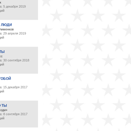
к
: 5 декабря 2019
ций
 ЛЮДИ
лименков
а: 29 апреля 2019
ций
 ТЫ
сс
а: 30 сентября 2018
ций
ТОБОЙ
: 15 декабря 2017
ций
О ТЫ
ходи»
: 8 сентября 2017
ций