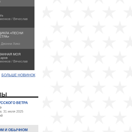
а
въ
менков / Вячеслав
ЦИКЛА «ПЕСНИ
ЕТРА»
/ Джонни Хико
ЛАННАЯ МОЯ
харов
менков / Вячеслав
БОЛЬШЕ НОВИНОК
ЗЫ
УССКОГО ВЕТРА
о
а: 31 июля 2025
ий
ОМ И ОБЫЧНОМ