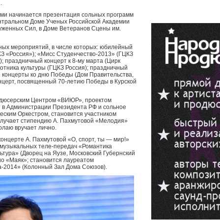
.
ми начинается презентация сольных программ
нтральном Доме Ученых Российской Академии
уженных Сил, в Доме Ветеранов Сцены им.
пных мероприятий, в числе которых: юбилейный
КЗ «Россия»); «Мисс Студенчество-2013» (ГЦКЗ
); праздничный концерт к 8-му марта (Цирк
отника культуры (ГЦКЗ Россия); праздничный
 концерты ко дню Победы (Дом Правительства,
нцерт, посвященный 70-летию Победы в Курской
родюсерским Центром «ВИЮР», проектом
т в Администрации Президента РФ и сольное
еским Оркестром, становится участником
олучает стипендию А. Пахмутовой «Мелодия»
олаю вручает лично.
концерте А. Пахмутовой «О, спорт, ты — мир!»
 музыкальных теле-передач «Романтика
ьтура» (Дворец на Яузе, Московский Губернский
ио «Маяк»; становится лауреатом
а-2014» (Колонный Зал Дома Союзов).