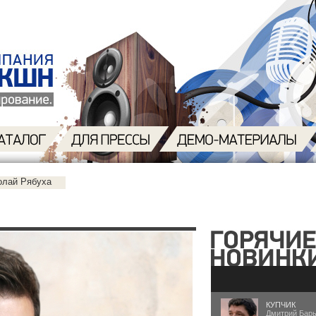
олай Рябуха
КУПЧИК
Дмитрий Бар