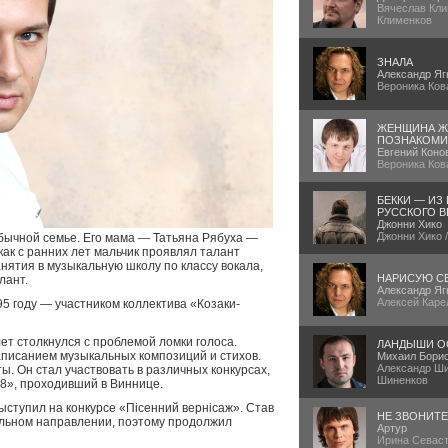
Вячеслав Кли
Клименков
ЗНАЛА
Александр Яг
Вероника Ков
ЖЕНЩИНА Ж
ПОЗНАКОМИ
Евгений Коно
Вероника Ков
БЕККИ — ИЗ
РУССКОГО В
Джонни Хико
Джонни Хико 
 обычной семье. Его мама — Татьяна Рябуха —
 как с ранних лет мальчик проявлял талант
анятия в музыкальную школу по классу вокала,
НАРИСУЮ С
лант.
Александр Яг
Алексей Каре
5 году — участником коллектива «Козаки-
лет столкнулся с проблемой ломки голоса.
ЛАНДЫШИ О
написанием музыкальных композиций и стихов.
Михаил Бори
Александр Ши
ы. Он стал участвовать в различных конкурсах,
Шиненков
8», проходивший в Виннице.
ыступил на конкурсе «Пiсенний вернiсаж». Став
НЕ ЗВОНИТ
вильном направлении, поэтому продолжил
Артур
Ирина Севаст