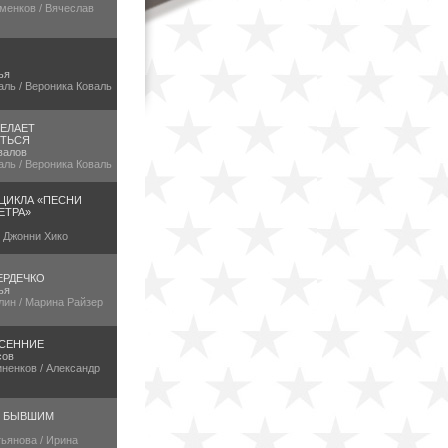
менков / Вячеслав
ья
аль / Вероника Коваль
ЕЛАЕТ
ТЬСЯ
валов
аль / Вероника Коваль
 ЦИКЛА «ПЕСНИ
ЕТРА»
/ Джонни Хико
ЕРДЕЧКО
ья
лин / Марина Райзер
СЕННИЕ
сов
ненков / Александр
Е БЫВШИМ
ьянова / Ирина