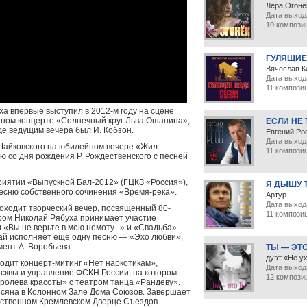
Лера Огонё
Дата выхода
10 компози
ГУЛЯЩИЕ
Вячеслав К
Дата выход
11 компози
 впервые выступил в 2012-м году на сцене
йном концерте «Солнечный круг Льва Ошанина»,
ЕСЛИ НЕ
де ведущим вечера был И. Кобзон.
Евгений Ро
Дата выход
И.Чайковского на юбилейном вечере «Жил
11 компози
ю со дня рождения Р. Рождественского с песней
риятии «Выпускной Бал-2012» (ГЦКЗ «Россия»),
Я ДЫШУ 
есню собственного сочинения «Время-река».
Артур
Дата выхода
оходит творческий вечер, посвященный 80-
11 компози
ором Николай Рябуха принимает участие
Вы не верьте в мою немоту...» и «Свадьба».
ай исполняет еще одну песню — «Эхо любви»,
ент А. Воробьева.
ТЫ — ЭТ
дуэт «Не у
одит концерт-митинг «Нет наркотикам»,
Дата выхода
сквы и управление ФСКН России, на котором
12 компози
ролева красоты» с театром танца «Рандеву».
сесяна в Колонном Зале Дома Союзов. Завершает
арственном Кремлевском Дворце Съездов