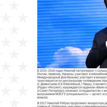
В 2015–2016 годах Николай гастролирует с сольн
России, Армении, Украины; участвует в юбилейном
Международный Дом Музыки); участвует в концер
транслируется по центральному телевидению Арм
А. Дементьева (СК Юбилейный, г.Тверь), становит
(Радио «Россия»); награждается орденом «Маяк 
(г.Санкт-Петербург); начинает сотрудничество с к
выпускником МОСГУ (специальность — артист эст
вокала).
В 2017 Николай Рябуха продолжает концертную де
памяти И. Шаферана; участвует в юбилейном концер