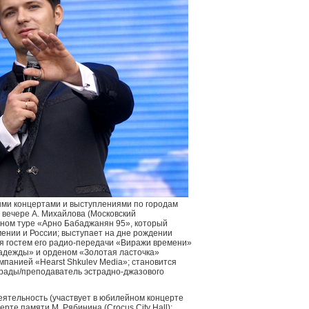
ыми концертами и выступлениями по городам
 вечере А. Михайлова (Московский
тном туре «Арно Бабаджанян 95», который
ении и России; выступает на дне рождении
ся гостем его радио-передачи «Виражи времени»
надежды» и орденом «Золотая ласточка»
омпанией «Hearst Shkulev Media»; становится
рады/преподаватель эстрадно-джазового
ятельность (участвует в юбилейном концерте
те памяти М. Рябинина (Crocus City Hall);