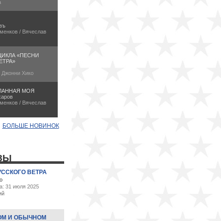
а
въ
менков / Вячеслав
ЦИКЛА «ПЕСНИ
ЕТРА»
/ Джонни Хико
ЛАННАЯ МОЯ
харов
менков / Вячеслав
БОЛЬШЕ НОВИНОК
ЗЫ
УССКОГО ВЕТРА
о
а: 31 июля 2025
ий
ОМ И ОБЫЧНОМ