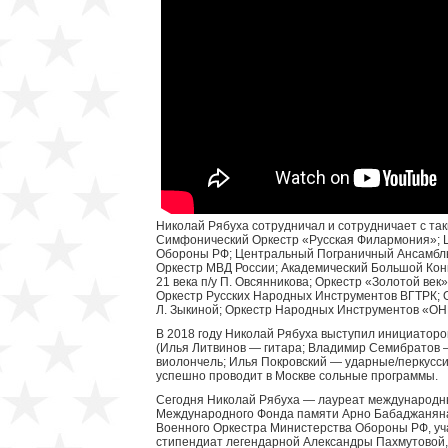
Николай Рябуха сотрудничал и сотрудничает с та
Симфонический Оркестр «Русская Филармония»; 
Обороны РФ; Центральный Пограничный Ансамбл
Оркестр МВД России; Академический Большой Конц
21 века п/у П. Овсянникова; Оркестр «Золотой век
Оркестр Русских Народных Инструментов ВГТРК; 
Л. Зыкиной; Оркестр Народных Инструментов «ОНЕ
В 2018 году Николай Рябуха выступил инициаторо
(Илья Литвинов — гитара; Владимир Семибратов 
виолончель; Илья Покровский — ударные/перкусс
успешно проводит в Москве сольные программы.
Сегодня Николай Рябуха — лауреат международны
Международного Фонда памяти Арно Бабаджаняна
Военного Оркестра Министерства Обороны РФ, уча
стипендиат легендарной Александры Пахмутовой, 