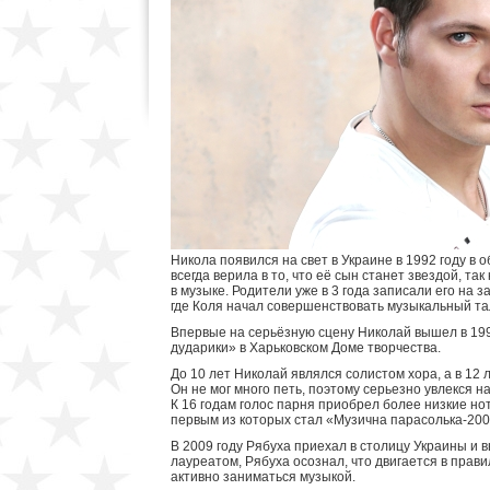
Никола появился на свет в Украине в 1992 году в
всегда верила в то, что её сын станет звездой, так
в музыке. Родители уже в 3 года записали его на з
где Коля начал совершенствовать музыкальный та
Впервые на серьёзную сцену Николай вышел в 199
дударики» в Харьковском Доме творчества.
До 10 лет Николай являлся солистом хора, а в 12 
Он не мог много петь, поэтому серьезно увлекся 
К 16 годам голос парня приобрел более низкие нот
первым из которых стал «Музична парасолька-200
В 2009 году Рябуха приехал в столицу Украины и в
лауреатом, Рябуха осознал, что двигается в пра
активно заниматься музыкой.