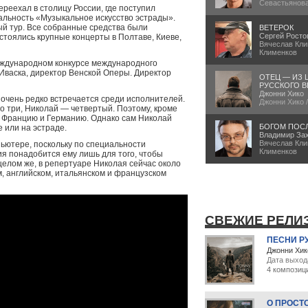
Севастьянов
ереехал в столицу России, где поступил
альность «Музыкальное искусство эстрады».
ый тур. Все собранные средства были
ВЕТЕРОК
Сергей Росто
стоялись крупные концерты в Полтаве, Киеве,
Вячеслав Кли
Клименков
еждународном конкурсе международного
Иваска, директор Венской Оперы. Директор
ОТЕЦ — ИЗ 
РУССКОГО В
Джонни Хико
н очень редко встречается среди исполнителей.
Джонни Хико 
го три, Николай — четвертый. Поэтому, кроме
о Францию и Германию. Однако сам Николай
БОГОМ ПОС
е или на эстраде.
Владимир За
Вячеслав Кли
ьютере, поскольку по специальности
Клименков
я понадобится ему лишь для того, чтобы
елом же, в репертуаре Николая сейчас около
м, английском, итальянском и французском
СВЕЖИЕ РЕЛИ
ПЕСНИ Р
Джонни Хик
Дата выход
4 композиц
О ПРОСТ