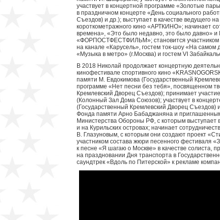
участвует в концертной программе «Золотые пары
в праздничном концерте «День социального рабо
Съездов) и др.); выступает в качестве ведущего 
короткометражного кино «АРТКИНО»; начинает со
времена», «Это было недавно, это было давно» 
«ФОРПОСТФЕСТФИЛЬМ»; становится участником д
на канале «Карусель», гостем ток-шоу «На самом 
«Музыка в метро» (г.Москва) и гостем VI Забайкал
В 2018 Николай продолжает концертную деятельн
кинофестивале спортивного кино «KRASNOGORSKI» (
памяти М. Евдокимова (Государственный Кремлевс
программе «Нет песни без тебя», посвященном тв
Кремлевский Дворец Съездов); принимает участие 
(Колонный Зал Дома Союзов); участвует в концер
(Государственный Кремлевский Дворец Съездов) и
Фонда памяти Арно Бабаджаняна и приглашенным
Министерства Обороны РФ, с которым выступает в 
и на Курильских островах; начинает сотрудничест
В. Глазуновым, с которым они создают проект «Ст
участником состава жюри песенного фестиваля «З
к песне «Я шагаю о Москве» в качестве солиста, 
на праздновании Дня транспорта в Государствен
саундтрек «Вдоль по Питерской» к рекламе компан