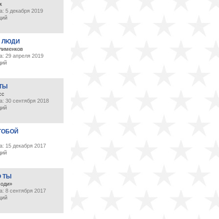
к
: 5 декабря 2019
ций
 ЛЮДИ
лименков
а: 29 апреля 2019
ций
 ТЫ
сс
а: 30 сентября 2018
ций
ТОБОЙ
: 15 декабря 2017
ций
О ТЫ
ходи»
: 8 сентября 2017
ций