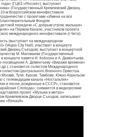
 года» (ГЦКЗ «Россия»); выступает
тника» (Государственный Кремлевский Дворец
на 10-м Всероссийском кинофестивале
трудничество с проектами «Имена на все
и Благотворительным Фондом
етской передачи «С добрым утром, малыши»
деле» на Первом Канале, участником проекта
ьского международного кинофестиваля (г.Чита).
ость (выступает на международном
Vegas City Hall); участвует в концерте
кий Дворец Съездов); выступает в концертной
орчеству М. Магомаева (Государственный
в концерте памяти И. Кобзона и А. Дементьева
те-посвящении А. Дементьеву «Виражи времени»
 др.); становится солистом Международного
 солистом Центрального Военного Оркестра
Москве, Туле, Курске, Тамбове, Южно-Курильске
во с телеведущим канала «Ностальгия»
ихи и песни, рожденные в СССР»; становится
арайская Слобода»; снимается в видеоролике
представляя проект «Музыка в метро»
ном Кремлевском Дворце Съездов; записывает
ии «Renault».