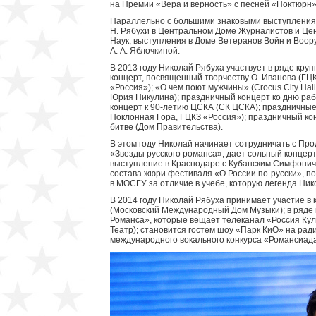
на Премии «Вера и верность» с песней «Ноктюрн»
Параллельно с большими знаковыми выступления
Н. Рябухи в Центральном Доме Журналистов и Це
Наук, выступления в Доме Ветеранов Войн и Воор
А. А. Яблочкиной.
В 2013 году Николай Рябуха участвует в ряде кру
концерт, посвященный творчеству О. Иванова (ГЦ
«Россия»); «О чем поют мужчины» (Crocus City Hall
Юрия Никулина); праздничный концерт ко дню раб
концерт к 90-летию ЦСКА (СК ЦСКА); праздничные
Поклонная Гора, ГЦКЗ «Россия»); праздничный ко
битве (Дом Правительства).
В этом году Николай начинает сотрудничать с П
«Звезды русского романса», дает сольный концер
выступление в Краснодаре с Кубанским Симфонич
состава жюри фестиваля «О России по-русски», п
в МОСГУ за отличие в учебе, которую легенда Ник
В 2014 году Николай Рябуха принимает участие в 
(Московский Международный Дом Музыки); в ряде
Романса», которые вещает телеканал «Россия Кул
Театр); становится гостем шоу «Парк КиО» на рад
международного вокального конкурса «Романсиад