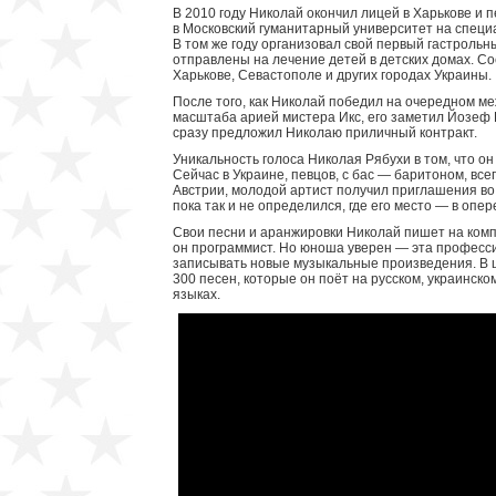
В 2010 году Николай окончил лицей в Харькове и п
в Московский гуманитарный университет на специ
В том же году организовал свой первый гастрольн
отправлены на лечение детей в детских домах. Со
Харькове, Севастополе и других городах Украины.
После того, как Николай победил на очередном м
масштаба арией мистера Икс, его заметил Йозеф 
сразу предложил Николаю приличный контракт.
Уникальность голоса Николая Рябухи в том, что о
Сейчас в Украине, певцов, с бас — баритоном, все
Австрии, молодой артист получил приглашения в
пока так и не определился, где его место — в опер
Свои песни и аранжировки Николай пишет на комп
он программист. Но юноша уверен — эта професси
записывать новые музыкальные произведения. В ц
300 песен, которые он поёт на русском, украинско
языках.