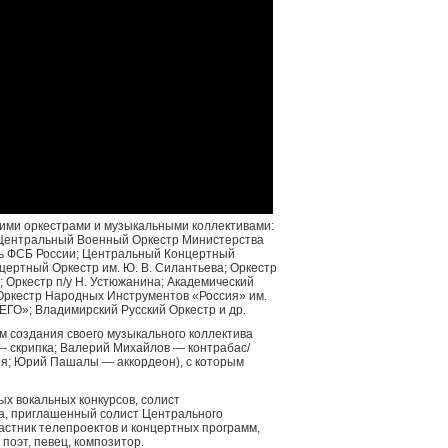
кими оркестрами и музыкальными коллективами:
Центральный Военный Оркестр Министерства
ь ФСБ России; Центральный Концертный
ертный Оркестр им. Ю. В. Силантьева; Оркестр
»; Оркестр п/у Н. Устюжанина; Академический
Оркестр Народных Инструментов «Россия» им.
ГО»; Владимирский Русский Оркестр и др.
м создания своего музыкального коллектива
— скрипка; Валерий Михайлов — контрабас/
ия; Юрий Пашалы — аккордеон), с которым
х вокальных конкурсов, солист
, приглашенный солист Центрального
стник телепроектов и концертных программ,
поэт, певец, композитор.