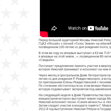
Перед большой аудиторией Москвы Николай Рябуха
ГЦКЗ «Россия» с песней «Голос Земли» на юбиле
посвященном 100-летию со дня рождения поэта, г
В этом же году он впервые выступает в КЗ им. П.
я впервые на этой земле...», посвященном 80-лети
«Свадьба».
Поступает предложение принять участие в мероп
которое Николай принимает и исполняет на нем п
Через месяц в Центральном Доме Литераторов пр
летию со дня рождения Р. Рождественского, в кот
по приглашению Елены Рождественской с песнями «
По стечению обстоятельств на этом вечере Никол
которую подхватывает экспромтом под аккомпанем
На следующей неделе в Доме Правительства прох
инициатором которого выступает мэрия города Мо
Николай исполняет песни «Синяя вечность» и «Ко
Затем следует участие в концерте памяти Г. Мов
2012-й год выступление Николая Рябухи в Госуд