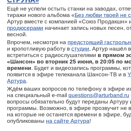
Ещё не успели остыть станки на заводах, отп
тиражи нового альбома «
Без любви твоей не 
Артур вместе с компанией «Союз Продакшн» 
продюсерами
начинает запись новых песен, 
весной.
Впрочем, несмотря на
предстоящий гастрольн
и кропотливую работу в
студии
, Артур нашёл 
встретиться с радиослушателями
в прямом э
«Шансон» во вторник 25 июня, в 20:05 по 
времени
. Будет и видеозапись программы, ко
появится в эфире телеканала Шансон-ТВ и в
Y
Артура
.
Ждём ваших вопросов по телефону в эфире и
на специальный e-mail
questions@arturband.ru
вопросы обязательно будут переданы Артуру
программы. Возможно, в эфире прозвучит не в
на которые не останется времени в эфире, бу
опубликованы
на сайте Артура
!