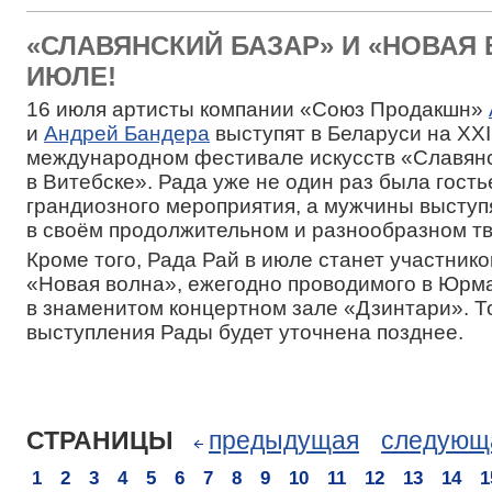
«СЛАВЯНСКИЙ БАЗАР» И «НОВАЯ 
ИЮЛЕ!
16 июля артисты компании «Союз Продакшн»
и
Андрей Бандера
выступят в Беларуси на XXI
международном фестивале искусств «Славянс
в Витебске». Рада уже не один раз была гость
грандиозного мероприятия, а мужчины выступ
в своём продолжительном и разнообразном тв
Кроме того, Рада Рай в июле станет участник
«Новая волна», ежегодно проводимого в Юрма
в знаменитом концертном зале «Дзинтари». Т
выступления Рады будет уточнена позднее.
СТРАНИЦЫ
предыдущая
следующ
1
2
3
4
5
6
7
8
9
10
11
12
13
14
1