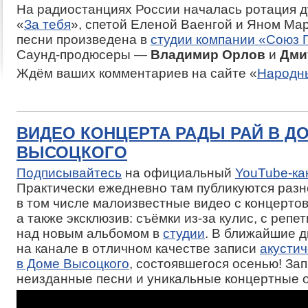
На радиостанциях России началась ротация д
«
За тебя
», спетой Еленой Ваенгой и Яном Мар
песни произведена в
студии компании «Союз
Саунд-продюсеры —
Владимир Орлов
и
Дми
Ждём ваших комментариев на сайте «
Народн
ВИДЕО КОНЦЕРТА РАДЫ РАЙ В Д
ВЫСОЦКОГО
Подписывайтесь
на официальный
YouTube-ка
Практически ежедневно там публикуются раз
в том числе малоизвестные видео с концертов
а также эксклюзив: съёмки из-за кулис, с репе
над новым альбомом в
студии
. В ближайшие 
на канале в отличном качестве записи
акустич
в Доме Высоцкого
, состоявшегося осенью! За
неизданные песни и уникальные концертные 