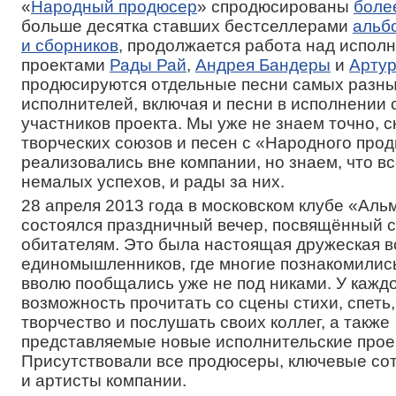
«
Народный продюсер
» спродюсированы
боле
больше десятка ставших бестселлерами
альб
и сборников
, продолжается работа над испол
проектами
Рады Рай
,
Андрея Бандеры
и
Арту
продюсируются отдельные песни самых разн
исполнителей, включая и песни в исполнении 
участников проекта. Мы уже не знаем точно, с
творческих союзов и песен с «Народного про
реализовались вне компании, но знаем, что вс
немалых успехов, и рады за них.
28 апреля 2013 года в московском клубе «Ал
состоялся праздничный вечер, посвящённый с
обитателям. Это была настоящая дружеская в
единомышленников, где многие познакомилис
вволю пообщались уже не под никами. У кажд
возможность прочитать со сцены стихи, спеть,
творчество и послушать своих коллег, а также
представляемые новые исполнительские прое
Присутствовали все продюсеры, ключевые со
и артисты компании.