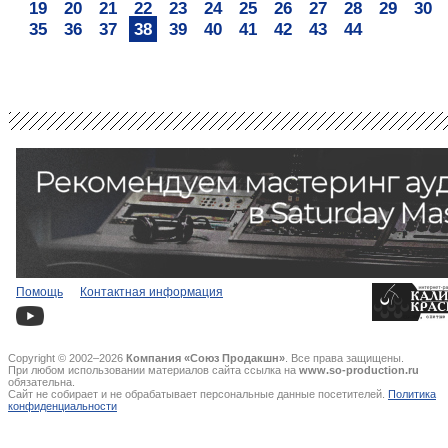
19
20
21
22
23
24
25
26
27
28
29
30
35
36
37
38
39
40
41
42
43
44
Помощь
Контактная информация
Copyright © 2002–2026
Компания «Союз Продакшн»
. Все права защищены.
При любом использовании материалов сайта ссылка на
www.so-production.ru
обязательна.
Сайт не собирает и не обрабатывает персональные данные посетителей.
Политика
конфиденциальности