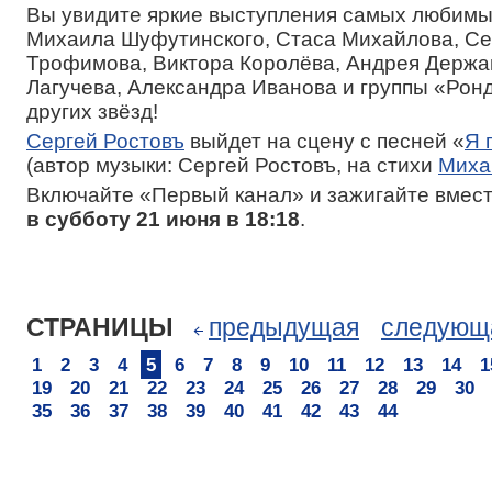
Вы увидите яркие выступления самых любимы
Михаила Шуфутинского, Стаса Михайлова, Се
Трофимова, Виктора Королёва, Андрея Держа
Лагучева, Александра Иванова и группы «Рон
других звёзд!
Сергей Ростовъ
выйдет на сцену с песней «
Я 
(автор музыки: Сергей Ростовъ, на стихи
Миха
Включайте «Первый канал» и зажигайте вмест
в субботу 21 июня в 18:18
.
СТРАНИЦЫ
предыдущая
следующ
1
2
3
4
5
6
7
8
9
10
11
12
13
14
1
19
20
21
22
23
24
25
26
27
28
29
30
35
36
37
38
39
40
41
42
43
44