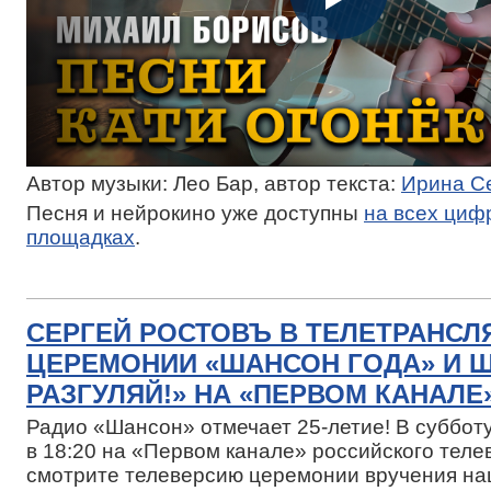
Автор музыки: Лео Бар, автор текста:
Ирина С
Песня и нейрокино уже доступны
на всех циф
площадках
.
СЕРГЕЙ РОСТОВЪ В ТЕЛЕТРАНСЛ
ЦЕРЕМОНИИ «ШАНСОН ГОДА» И Ш
РАЗГУЛЯЙ!» НА «ПЕРВОМ КАНАЛЕ
Радио «Шансон» отмечает 25-летие! В субботу
в 18:20 на «Первом канале» российского теле
смотрите телеверсию церемонии вручения н