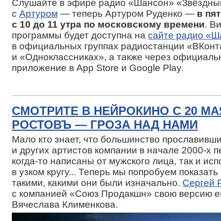
Слушайте в эфире радио «Шансон» «Звёздны
с
Артуром
— теперь Артуром Руденко —
в пя
с 10 до 11 утра по московскому времени
. В
программы будет доступна на
сайте радио «Ш
в официальных группах радиостанции «ВКонт
и «Одноклассниках», а также через официал
приложение в App Store и Google Play.
СМОТРИТЕ В НЕЙРОКИНО С 20 МА
РОСТОВЪ — ГРОЗА НАД НАМИ
Мало кто знает, что большинство прославивш
и других артистов компании в начале 2000-х 
когда-то написаны от мужского лица, так и ис
в узком кругу... Теперь мы попробуем показат
такими, какими они были изначально.
Сергей 
с компанией «Союз Продакшн» свою версию е
Вячеслава Клименкова.