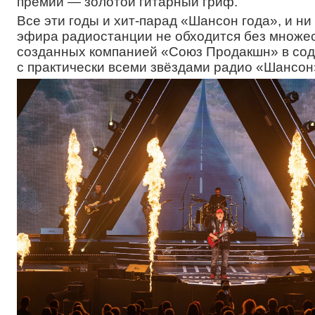
премии — золотой гитарный гриф.
Все эти годы и хит-парад «Шансон года», и ни
эфира радиостанции не обходится без множес
созданных компанией «Союз Продакшн» в со
с практически всеми звёздами радио «Шансон