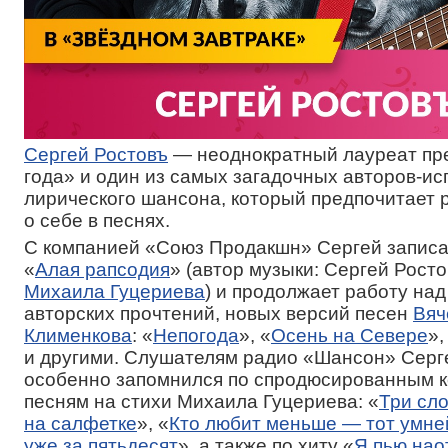
Сергей Ростовъ
— неоднократный лауреат пр
года» и один из самых загадочных авторов-и
лирического шансона, который предпочитает 
о себе в песнях.
С компанией «Союз Продакшн» Сергей записа
«
Алая рапсодия
» (автор музыки: Сергей Росто
Михаила Гуцериева
) и продолжает работу над
авторских прочтений, новых версий песен
Вяч
Клименкова
: «
Непогода
», «
Осень на Севере
»,
и другими. Слушателям радио «Шансон» Серг
особенно запомнился по спродюсированным 
песням на стихи Михаила Гуцериева: «
Три сл
на салфетке
», «
Кто любит меньше — тот умне
уже за пятьдесят
», а также по хиту «
Я пью на