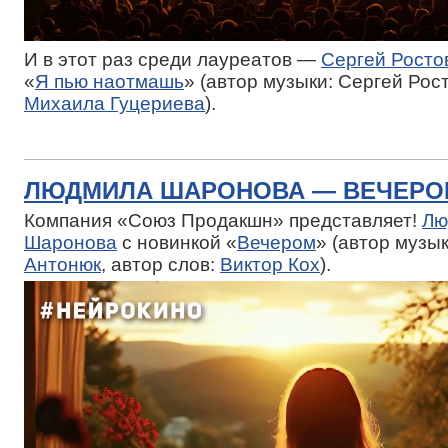
И в этот раз среди лауреатов —
Сергей Росто
«
Я пью наотмашь
» (автор музыки: Сергей Рост
Михаила Гуцериева
).
ЛЮДМИЛА ШАРОНОВА — ВЕЧЕРО
Компания «Союз Продакшн» представляет!
Лю
Шаронова
с новинкой «
Вечером
» (автор музы
Антонюк
, автор слов:
Виктор Кох
).