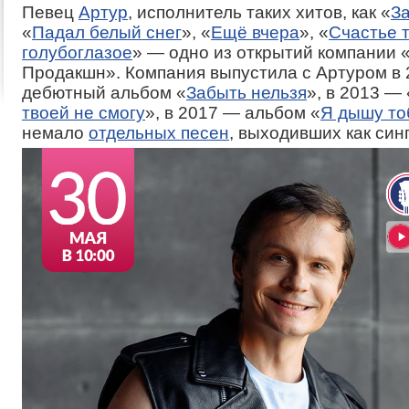
Певец
Артур
, исполнитель таких хитов, как «
З
«
Падал белый снег
», «
Ещё вчера
», «
Счастье 
голубоглазое
» — одно из открытий компании 
Продакшн». Компания выпустила с Артуром в 
дебютный альбом «
Забыть нельзя
», в 2013 — 
твоей не смогу
», в 2017 — альбом «
Я дышу то
немало
отдельных песен
, выходивших как син