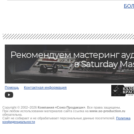
БОЛ
Помощь
Контактная информация
Copyright © 2002–2026
Компания «Союз Продакшн»
. Все права защищены.
При любом использовании материалов сайта ссылка на
www.so-production.ru
обязательна.
Сайт не собирает и не обрабатывает персональные данные посетителей.
Политика
конфиденциальности