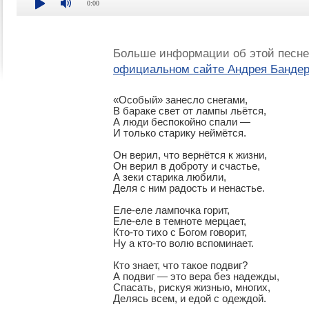
0:00
Больше информации об этой песне
официальном сайте Андрея Банде
«Особый» занесло снегами,

В бараке свет от лампы льётся,

А люди беспокойно спали —

И только старику неймётся.

Он верил, что вернётся к жизни,

Он верил в доброту и счастье,

А зеки старика любили,

Деля с ним радость и ненастье.

Еле-еле лампочка горит,

Еле-еле в темноте мерцает,

Кто-то тихо с Богом говорит,

Ну а кто-то волю вспоминает.

Кто знает, что такое подвиг?

А подвиг — это вера без надежды,

Спасать, рискуя жизнью, многих,

Делясь всем, и едой с одеждой.
