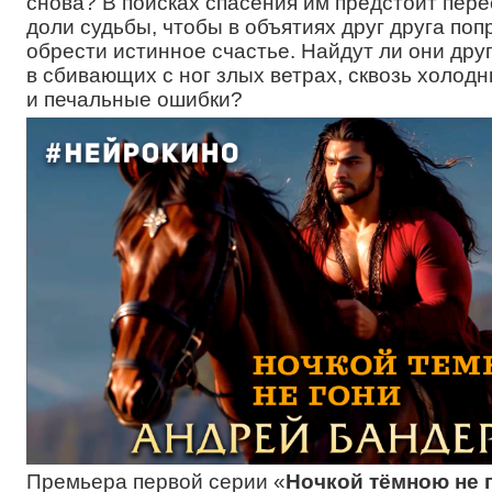
снова? В поисках спасения им предстоит пер
доли судьбы, чтобы в объятиях друг друга поп
обрести истинное счастье. Найдут ли они друг
в сбивающих с ног злых ветрах, сквозь холод
и печальные ошибки?
Премьера первой серии «
Ночкой тёмною не 