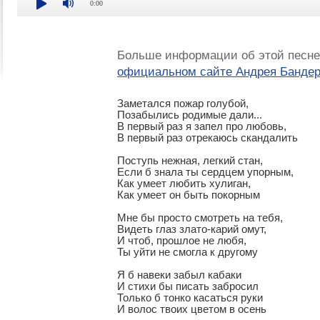
0:00
Больше информации об этой песне
официальном сайте Андрея Банде
Заметался пожар голубой,

Позабылись родимые дали...

В первый раз я запел про любовь,

В первый раз отрекаюсь скандалить

Поступь нежная, легкий стан,

Если б знала ты сердцем упорным,

Как умеет любить хулиган,

Как умеет он быть покорным

Мне бы просто смотреть на тебя,

Видеть глаз злато-карий омут,

И чтоб, прошлое не любя,

Ты уйти не смогла к другому

Я б навеки забыл кабаки

И стихи бы писать забросил

Только б тонко касаться руки

И волос твоих цветом в осень
